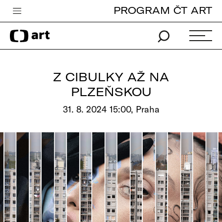
PROGRAM ČT ART
Česká televize
Zpravodajství
Sport
Z CIBULKY AŽ NA
iVysílání
PLZEŇSKOU
TV program
31. 8. 2024 15:00, Praha
Pro děti
edu
Vše o ČT