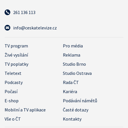
261 136 113
info@ceskatelevize.cz
TV program
Pro média
Živé vysílání
Reklama
TV poplatky
Studio Brno
Teletext
Studio Ostrava
Podcasty
Rada ČT
Počasí
Kariéra
E-shop
Podávání námětů
Mobilní a TV aplikace
Časté dotazy
Vše o ČT
Kontakty