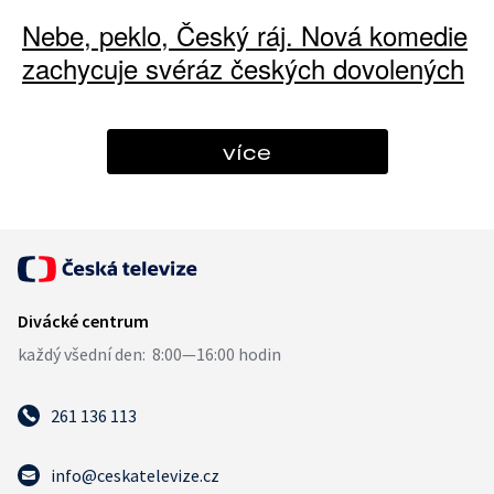
Nebe, peklo, Český ráj. Nová komedie
zachycuje svéráz českých dovolených
více
261 136 113
info@ceskatelevize.cz