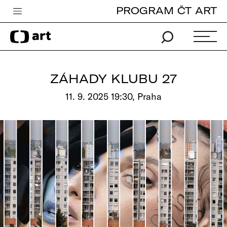
PROGRAM ČT ART
Česká televize
Zpravodajství
Sport
ZÁHADY KLUBU 27
iVysílání
11. 9. 2025 19:30, Praha
TV program
Pro děti
edu
Vše o ČT