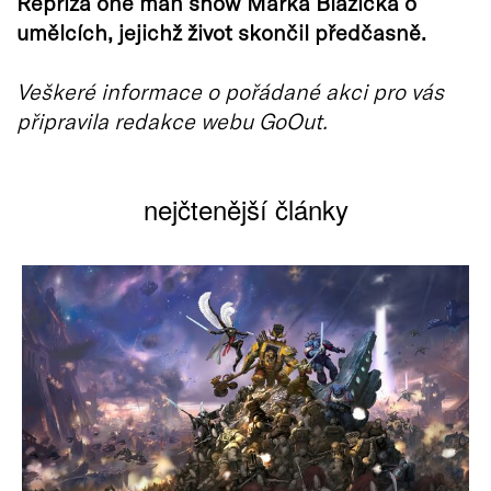
Repríza one man show Marka Blažíčka o
umělcích, jejichž život skončil předčasně.
Veškeré informace o pořádané akci pro vás
připravila redakce webu GoOut.
nejčtenější články