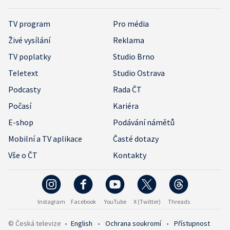
TV program
Pro média
Živé vysílání
Reklama
TV poplatky
Studio Brno
Teletext
Studio Ostrava
Podcasty
Rada ČT
Počasí
Kariéra
E-shop
Podávání námětů
Mobilní a TV aplikace
Časté dotazy
Vše o ČT
Kontakty
Instagram
Facebook
YouTube
X (Twitter)
Threads
© Česká televize
•
English
•
Ochrana soukromí
•
Přístupnost