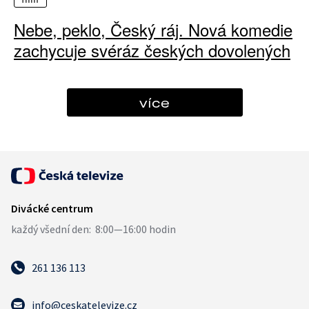
Nebe, peklo, Český ráj. Nová komedie
zachycuje svéráz českých dovolených
více
261 136 113
info@ceskatelevize.cz