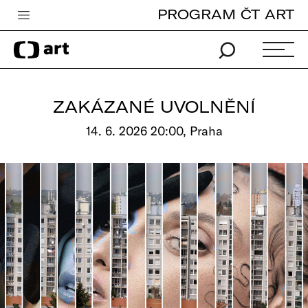
PROGRAM ČT ART
Česká televize
Zpravodajství
Sport
ZAKÁZANÉ UVOLNĚNÍ
iVysílání
14. 6. 2026 20:00, Praha
TV program
Pro děti
edu
Vše o ČT