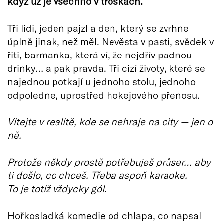
když už je všechno v troskách.
Tři lidi, jeden pajzl a den, který se zvrhne
úplně jinak, než měl. Nevěsta v pasti, svědek v
řiti, barmanka, která ví, že nejdřív padnou
drinky… a pak pravda. Tři cizí životy, které se
najednou potkají u jednoho stolu, jednoho
odpoledne, uprostřed hokejového přenosu.
Vítejte v realitě, kde se nehraje na city — jen o
ně.
Protože někdy prostě potřebuješ průser… aby
ti došlo, co chceš. Třeba aspoň karaoke.
To je totiž vždycky gól.
Hořkosladká komedie od chlapa, co napsal