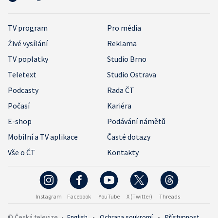
TV program
Pro média
Živé vysílání
Reklama
TV poplatky
Studio Brno
Teletext
Studio Ostrava
Podcasty
Rada ČT
Počasí
Kariéra
E-shop
Podávání námětů
Mobilní a TV aplikace
Časté dotazy
Vše o ČT
Kontakty
Instagram
Facebook
YouTube
X (Twitter)
Threads
© Česká televize
•
English
•
Ochrana soukromí
•
Přístupnost