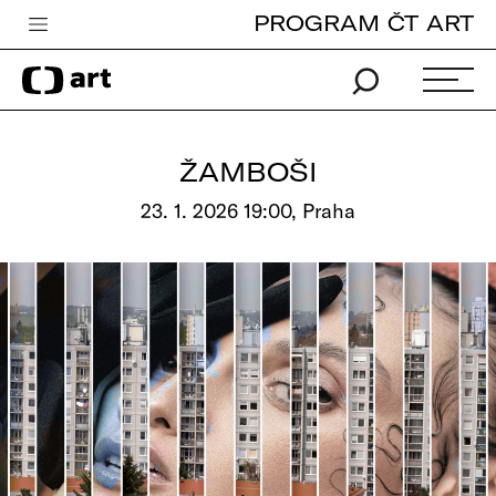
PROGRAM ČT ART
Česká televize
Zpravodajství
Sport
ŽAMBOŠI
iVysílání
23. 1. 2026 19:00, Praha
TV program
Pro děti
edu
Vše o ČT