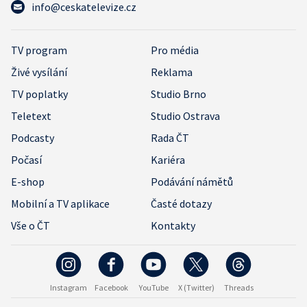
info@ceskatelevize.cz
TV program
Pro média
Živé vysílání
Reklama
TV poplatky
Studio Brno
Teletext
Studio Ostrava
Podcasty
Rada ČT
Počasí
Kariéra
E-shop
Podávání námětů
Mobilní a TV aplikace
Časté dotazy
Vše o ČT
Kontakty
Instagram
Facebook
YouTube
X (Twitter)
Threads