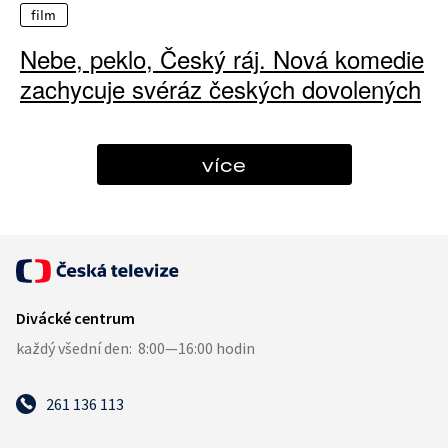
film
Nebe, peklo, Český ráj. Nová komedie
zachycuje svéráz českých dovolených
více
261 136 113