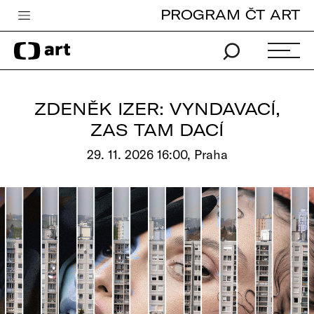
PROGRAM ČT ART
Česká televize
Zpravodajství
Sport
ZDENĚK IZER: VYNDAVACÍ,
iVysílání
ZAS TAM DACÍ
TV program
29. 11. 2026 16:00, Praha
Pro děti
edu
Vše o ČT