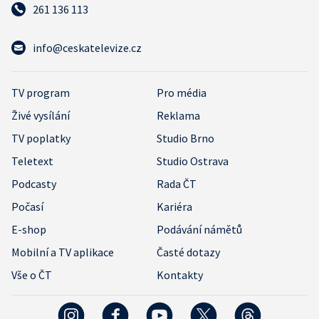
261 136 113
info@ceskatelevize.cz
TV program
Pro média
Živé vysílání
Reklama
TV poplatky
Studio Brno
Teletext
Studio Ostrava
Podcasty
Rada ČT
Počasí
Kariéra
E-shop
Podávání námětů
Mobilní a TV aplikace
Časté dotazy
Vše o ČT
Kontakty