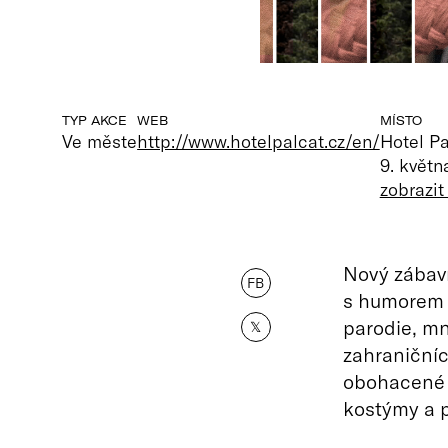
TYP AKCE
WEB
MÍSTO
Ve měste
http://www.hotelpalcat.cz/en/
Hotel Pa
9. květn
zobrazi
Nový zábavn
FB
s humorem Z
parodie, mn
𝕏
zahraničníc
obohacené 
kostýmy a p