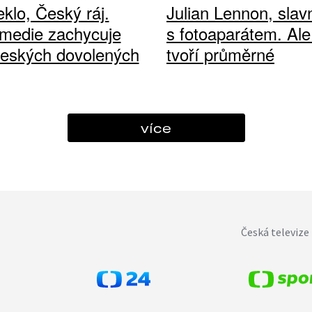
klo, Český ráj.
Julian Lennon, sla
medie zachycuje
s fotoaparátem. Ale
českých dovolených
tvoří průměrné
více
Česká televize 