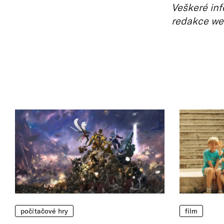
Veškeré inf
redakce we
počítačové hry
film