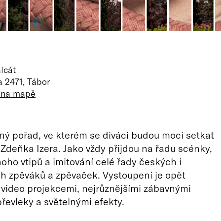
lcát
a 2471, Tábor
t na mapě
ý pořad, ve kterém se diváci budou moci setkat
deňka Izera. Jako vždy přijdou na řadu scénky,
oho vtipů a imitování celé řady českých i
h zpěváků a zpěvaček. Vystoupení je opět
video projekcemi, nejrůznějšími zábavnými
řevleky a světelnými efekty.