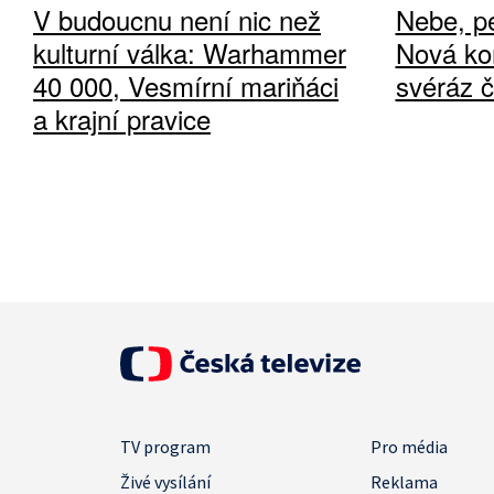
V budoucnu není nic než
Nebe, pe
kulturní válka: Warhammer
Nová ko
40 000, Vesmírní mariňáci
svéráz 
a krajní pravice
TV program
Pro média
Živé vysílání
Reklama