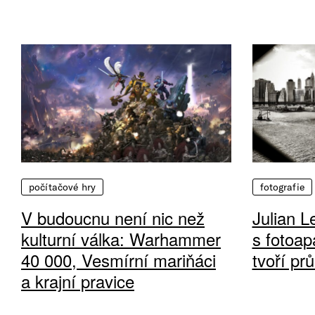
počítačové hry
fotografie
V budoucnu není nic než
Julian L
kulturní válka: Warhammer
s fotoap
40 000, Vesmírní mariňáci
tvoří pr
a krajní pravice