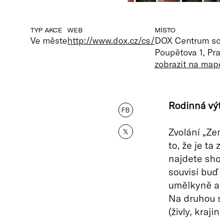
TYP AKCE
WEB
MÍSTO
Ve měste
http://www.dox.cz/cs/
DOX Centrum s
Poupětova 1, Pr
zobrazit na map
Rodinná výt
FB
Zvolání „Ze
𝕏
to, že je t
najdete sho
souvisí buď
umělkyně a 
Na druhou s
(živly, kra