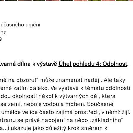
oučasného umění
aha
ě
varná dílna k výstavě
Úhel pohledu 4: Odolnost
.
mě na obzoru!“ může znamenat naději. Ale taky
a země zatím daleko. Ve výstavě k tématu odolnosti
dou okolností několik výtvarných děl, která
 se zemí, nebo s vodou a mořem. Současné
umělce velice často zajímá prostředí, v němž žijí.
tranu se právě napojení na něco „základního“
jina…) ukazuje jako důležitý krok směrem k