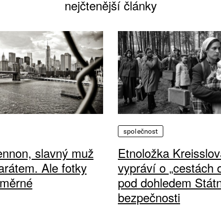
nejčtenější články
společnost
ennon, slavný muž
Etnoložka Kreisslov
arátem. Ale fotky
vypráví o „cestách
ůměrné
pod dohledem Státn
bezpečnosti