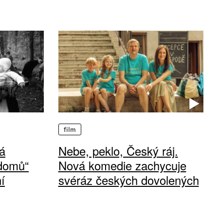
film
á
Nebe, peklo, Český ráj.
 domů“
Nová komedie zachycuje
í
svéráz českých dovolených