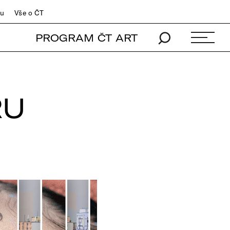
du
Vše o ČT
PROGRAM ČT ART
RU