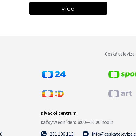
více
Česká televize 
tů
261 136 113
info@ceskatelevize.