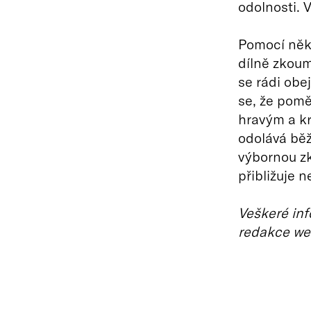
odolnosti. 
Pomocí něko
dílně zkouma
se rádi ob
se, že pomě
hravým a kr
odolává běž
výbornou zk
přibližuje n
Veškeré inf
redakce we