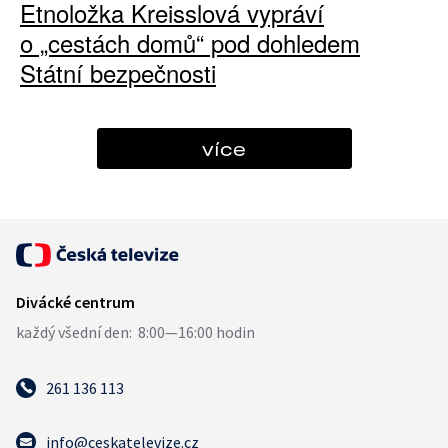
Etnoložka Kreisslová vypráví
o „cestách domů“ pod dohledem
Státní bezpečnosti
více
261 136 113
info@ceskatelevize.cz