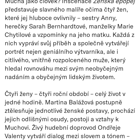
Mucha jako člověk? Inscenace
Ženská epopej
představuje slavného malíře očima čtyř žen,
které jej hluboce ovlivnily – sestry Anny,
herečky Sarah Bernhardtové, manželky Marie
Chytilové a vzpomínky na jeho matku. Každá z
nich vypráví svůj příběh a společně vytvářejí
portrét nejen geniálního výtvarníka, ale i
citlivého, vnitřně rozpolceného muže, který
hledal rovnováhu mezi svým neobyčejným
nadáním a obyčejným lidským životem.
Čtyři ženy – čtyři roční období – celý život v
jedné hodině. Martina Balážová postupně
ztělesňuje jednotlivé ženské postavy, prochází
jejich odlišnými osudy, postoji a vztahy k
Muchovi. Živý hudební doprovod Ondřeje
Valenty vytváří dialog mezi slovem a tónem –