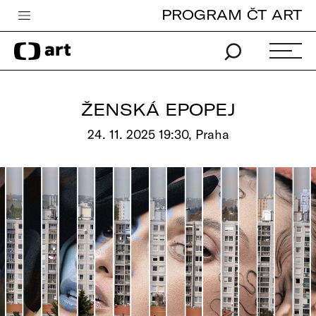
PROGRAM ČT ART
Česká televize
Zpravodajství
Sport
ŽENSKÁ EPOPEJ
iVysílání
24. 11. 2025 19:30, Praha
TV program
Pro děti
edu
Vše o ČT