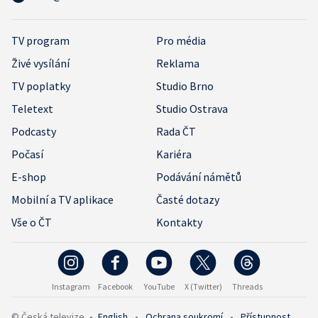
TV program
Pro média
Živé vysílání
Reklama
TV poplatky
Studio Brno
Teletext
Studio Ostrava
Podcasty
Rada ČT
Počasí
Kariéra
E-shop
Podávání námětů
Mobilní a TV aplikace
Časté dotazy
Vše o ČT
Kontakty
Instagram
Facebook
YouTube
X (Twitter)
Threads
© Česká televize
•
English
•
Ochrana soukromí
•
Přístupnost