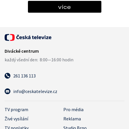
více
261 136 113
info@ceskatelevize.cz
TV program
Pro média
Živé vysílání
Reklama
TV poplatky
Studio Brno