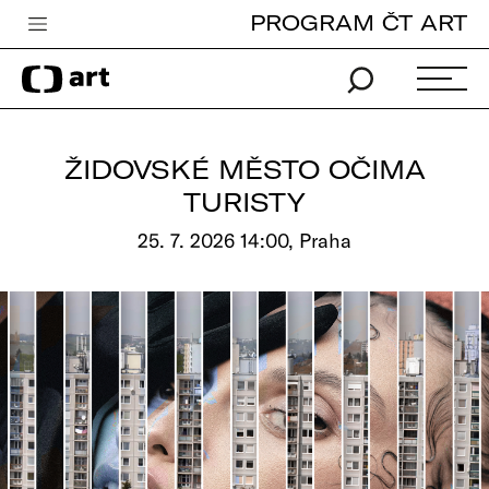
PROGRAM ČT ART
Česká televize
Zpravodajství
Sport
ŽIDOVSKÉ MĚSTO OČIMA
iVysílání
TURISTY
TV program
25. 7. 2026 14:00, Praha
Pro děti
edu
Vše o ČT