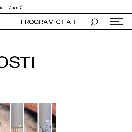
du
Vše o ČT
PROGRAM ČT ART
OSTI