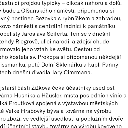
astníci projdou typicky – cikcak nahoru a dolů.
e bude z Olšanského náměstí, připomenou si
avný hostinec Bezovka s rybníčkem a zahradou,
kovo náměstí s centrální radnicí k památníku
obelisty Jaroslava Seiferta. Ten se v dnešní
tehdy Riegrově, ulici narodil a zdejší chudé
ormovalo jeho vztah ke světu. Cestou od
ho kostela sv. Prokopa si připomenou někdejší
issmanku, poté Dolní Sklenářku a kapli Panny
tech dnešní divadla Járy Cimrmana.
ejstarší části Žižkova čeká účastníky usedlost
várna Husníka a Häusler, místa posledních vinic a
elká Proutková spojená s výstavbou městských
stě Velké Hrabovky bývala továrna na výrobu
o zboží, ve vedlejší usedlosti a poplužním dvoře
dí účastníci stavbu továrny na výrobu kovového