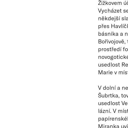
Žižkovem úč
Vycházet s
někdejší sl
přes Havlíč
básníka a n
Bořivojově, 
prostředí f
novogotické
usedlost Re
Marie v mís
V dolní a n
Šubrtka, to
usedlost V
lázní. V mí
papírenskéh
Miranka uvi