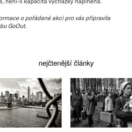
e, není-li kapacita vycházky naplněna.
ormace o pořádané akci pro vás připravila
bu GoOut.
nejčtenější články