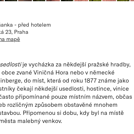
šanka - před hotelem
ká 23, Praha
 na mapě
sedlosti
je vycházka za někdejší pražské hradby,
í obce zvané Viničná Hora nebo v německé
inberge, do míst, která od roku 1877 známe jako
stníky čekají někdejší usedlosti, hostince, vinice
, často připomínané pouze místním názvem, občas
veb rozličným způsobem obstavěné mnohem
stavbou. Připomenou si dobu, kdy byl na místě
 města malebný venkov.