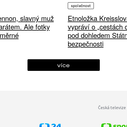
společnost
ennon, slavný muž
Etnoložka Kreisslov
arátem. Ale fotky
vypráví o „cestách
ůměrné
pod dohledem Státn
bezpečnosti
více
Česká televize 