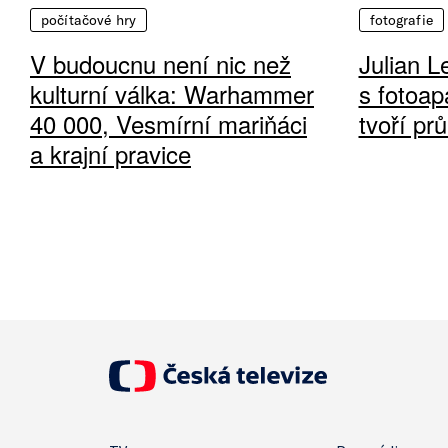
počítačové hry
fotografie
V budoucnu není nic než
Julian L
kulturní válka: Warhammer
s fotoap
40 000, Vesmírní mariňáci
tvoří pr
a krajní pravice