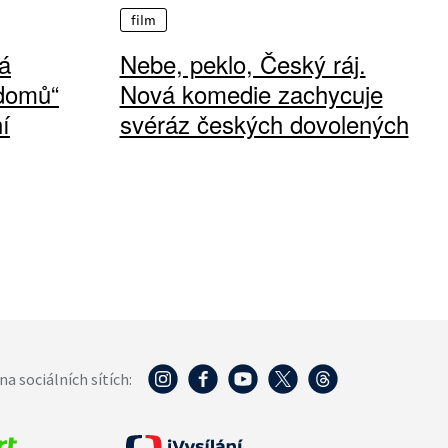
film
á
Nebe, peklo, Český ráj.
 domů“
Nová komedie zachycuje
í
svéráz českých dovolených
na sociálních sítích: