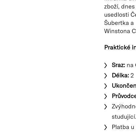
zboží, dnes
usedlosti Č
Šubertka a 
Winstona Ch
Praktické i
Sraz:
na 
Délka:
2 
Ukončen
Průvodce
Zvýhodně
studující
Platba u