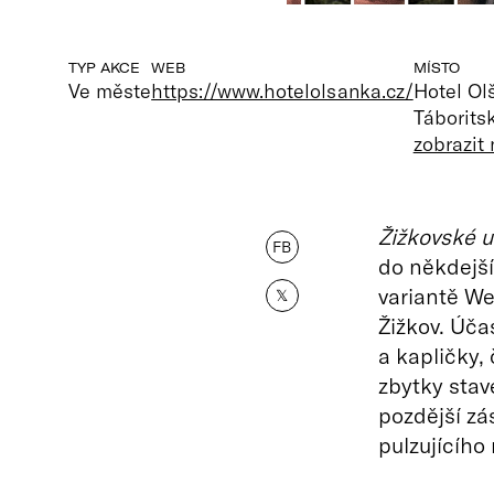
TYP AKCE
WEB
MÍSTO
Ve měste
https://www.hotelolsanka.cz/
Hotel Ol
Táborits
zobrazit
Žižkovské u
FB
do někdejš
variantě We
𝕏
Žižkov. Úča
a kapličky
zbytky sta
pozdější zá
pulzujícího