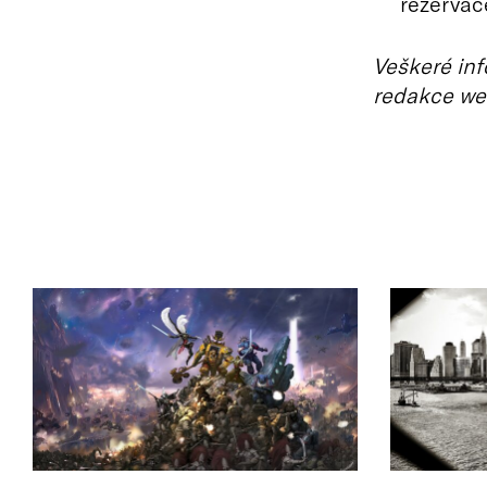
rezervac
Veškeré inf
redakce we