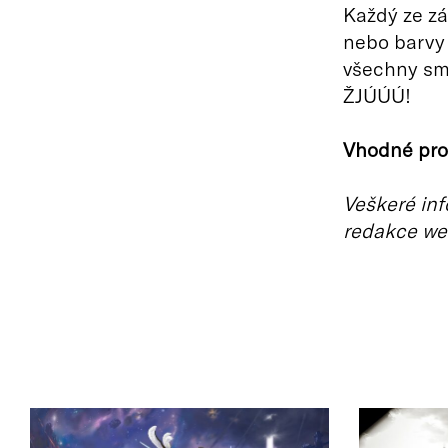
Každý ze zá
nebo barvy 
všechny smy
ŽJÚÚÚ!
Vhodné pro 
Veškeré inf
redakce we