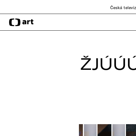
Česká televi
ŽJÚÚ