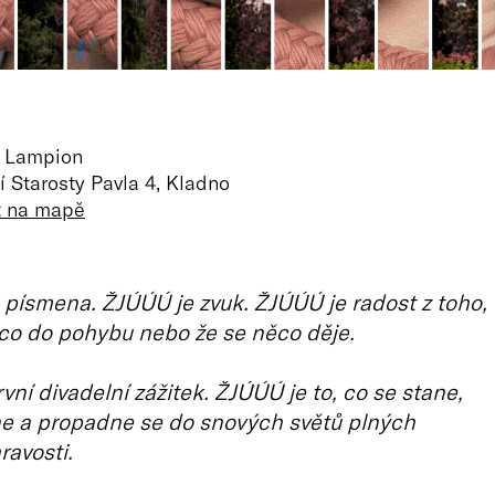
o Lampion
 Starosty Pavla 4, Kladno
t na mapě
písmena. ŽJÚÚÚ je zvuk. ŽJÚÚÚ je radost z toho,
co do pohybu nebo že se něco děje.
vní divadelní zážitek. ŽJÚÚÚ je to, co se stane,
ne a propadne se do snových světů plných
ravosti.