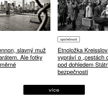
společnost
ennon, slavný muž
Etnoložka Kreisslov
arátem. Ale fotky
vypráví o „cestách
ůměrné
pod dohledem Státn
bezpečnosti
více