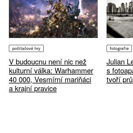
počítačové hry
fotografie
V budoucnu není nic než
Julian L
kulturní válka: Warhammer
s fotoap
40 000, Vesmírní mariňáci
tvoří pr
a krajní pravice