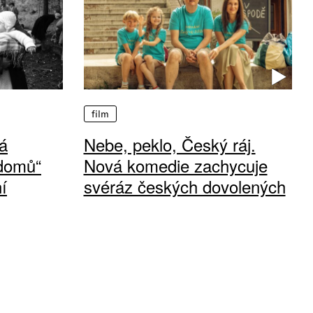
film
á
Nebe, peklo, Český ráj.
 domů“
Nová komedie zachycuje
í
svéráz českých dovolených