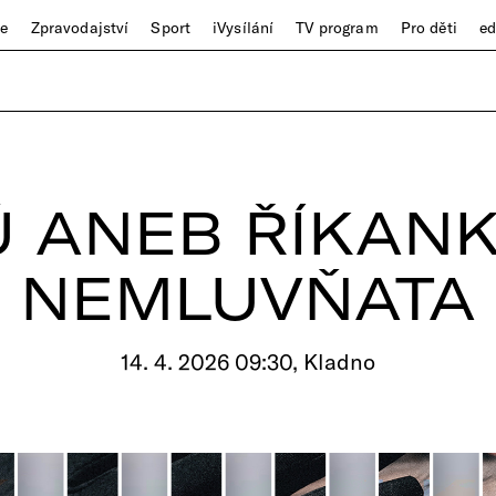
ze
Zpravodajství
Sport
iVysílání
TV program
Pro děti
e
Ú ANEB ŘÍKANK
NEMLUVŇATA
14. 4. 2026 09:30, Kladno