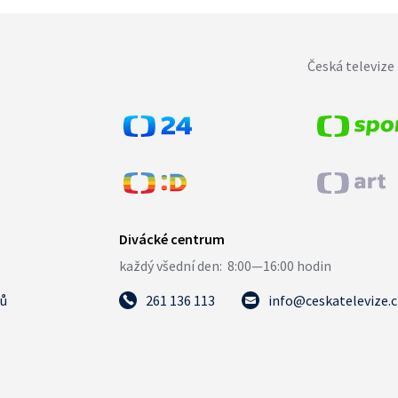
Česká televize 
tů
261 136 113
info@ceskatelevize.