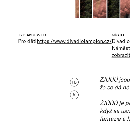
TYP AKCE
WEB
MÍSTO
Pro děti
https://www.divadlolampion.cz/
Divadl
Náměstí
zobrazi
ŽJÚÚÚ jsou 
FB
že se dá ně
𝕏
ŽJÚÚÚ je pr
když se us
fantazie a h