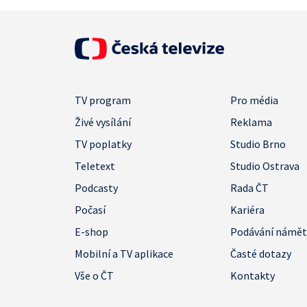
TV program
Pro média
Živé vysílání
Reklama
TV poplatky
Studio Brno
Teletext
Studio Ostrava
Podcasty
Rada ČT
Počasí
Kariéra
E-shop
Podávání námě
Mobilní a TV aplikace
Časté dotazy
Vše o ČT
Kontakty