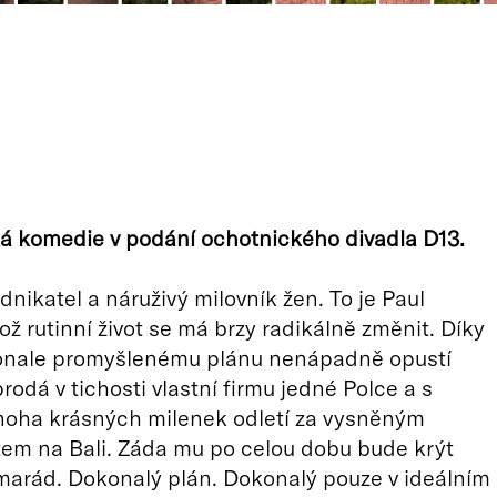
á komedie v podání ochotnického divadla D13.
dnikatel a náruživý milovník žen. To je Paul
ož rutinní život se má brzy radikálně změnit. Díky
nale promyšlenému plánu nenápadně opustí
rodá v tichosti vlastní firmu jedné Polce a s
noha krásných milenek odletí za vysněným
em na Bali. Záda mu po celou dobu bude krýt
marád. Dokonalý plán. Dokonalý pouze v ideálním