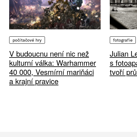
počítačové hry
fotografie
V budoucnu není nic než
Julian L
kulturní válka: Warhammer
s fotoap
40 000, Vesmírní mariňáci
tvoří pr
a krajní pravice