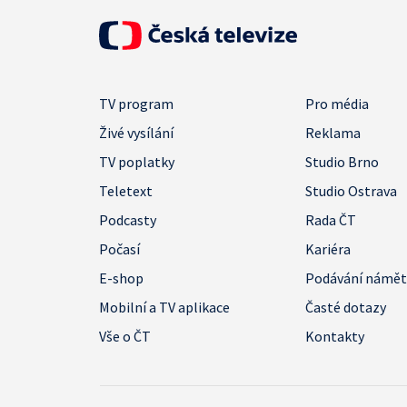
TV program
Pro média
Živé vysílání
Reklama
TV poplatky
Studio Brno
Teletext
Studio Ostrava
Podcasty
Rada ČT
Počasí
Kariéra
E-shop
Podávání námě
Mobilní a TV aplikace
Časté dotazy
Vše o ČT
Kontakty