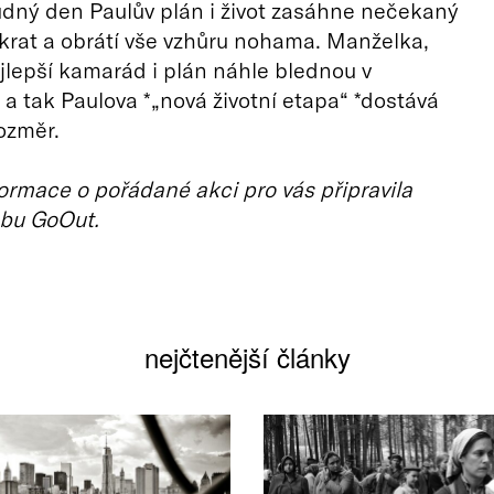
udný den Paulův plán i život zasáhne nečekaný
zkrat a obrátí vše vzhůru nohama. Manželka,
jlepší kamarád i plán náhle blednou v
a tak Paulova *„nová životní etapa“ *dostává
rozměr.
ormace o pořádané akci pro vás připravila
bu GoOut.
nejčtenější články