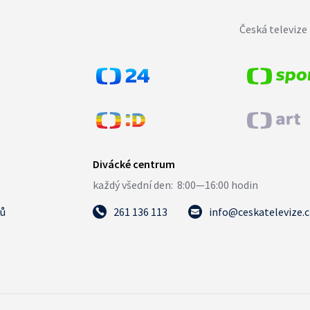
Česká televize 
tů
261 136 113
info@ceskatelevize.