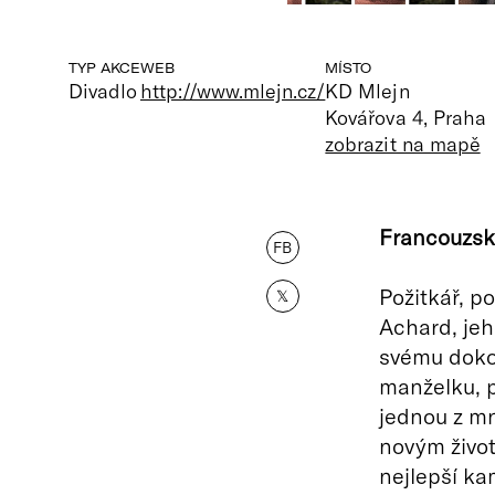
TYP AKCE
WEB
MÍSTO
Divadlo
http://www.mlejn.cz/
KD Mlejn
Kovářova 4, Praha
zobrazit na mapě
Francouzsk
FB
Požitkář, po
𝕏
Achard, jeh
svému doko
manželku, p
jednou z m
novým život
nejlepší ka