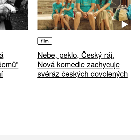
film
á
Nebe, peklo, Český ráj.
 domů“
Nová komedie zachycuje
í
svéráz českých dovolených