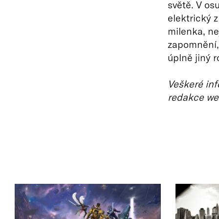
světě. V os
elektrický 
milenka, ne
zapomnění, 
úplně jiný 
Veškeré inf
redakce we