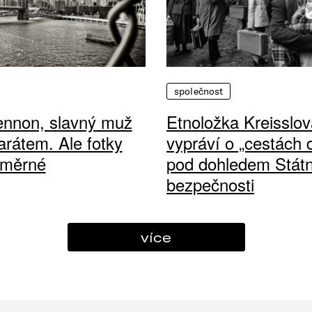
společnost
ennon, slavný muž
Etnoložka Kreisslov
arátem. Ale fotky
vypráví o „cestách
ůměrné
pod dohledem Státn
bezpečnosti
více