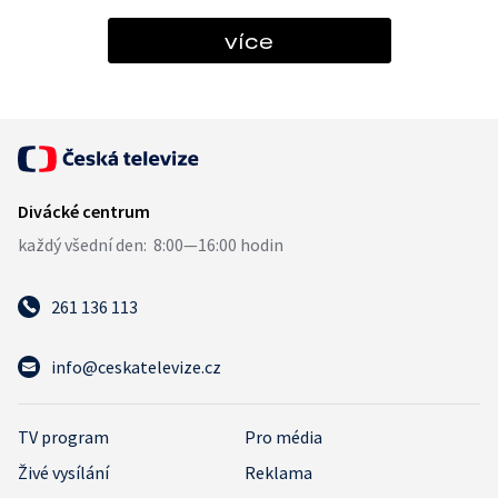
více
261 136 113
info@ceskatelevize.cz
TV program
Pro média
Živé vysílání
Reklama