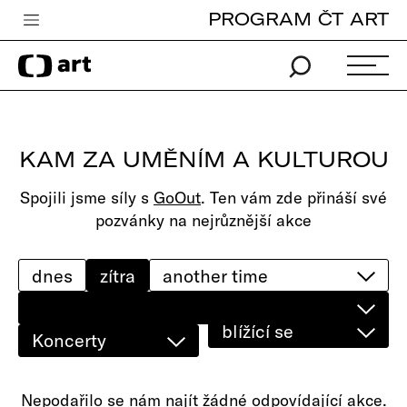
PROGRAM ČT ART
Česká televize
Zpravodajství
Sport
KAM ZA UMĚNÍM A KULTUROU
iVysílání
Spojili jsme síly s
GoOut
. Ten vám zde přináší své
TV program
pozvánky na nejrůznější akce
Pro děti
edu
dnes
zítra
Vše o ČT
blížící se
Koncerty
Nepodařilo se nám najít žádné odpovídající akce.