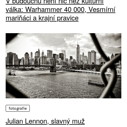
V budoucnu není nic než kulturní
válka: Warhammer 40 000, Vesmírní
mariňáci a krajní pravice
fotografie
Julian Lennon, slavný muž