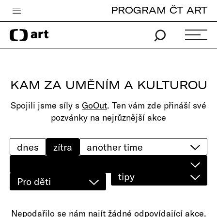
PROGRAM ČT ART
Česká televize
Zpravodajství
Sport
KAM ZA UMĚNÍM A KULTUROU
iVysílání
Spojili jsme síly s
GoOut
. Ten vám zde přináší své
TV program
pozvánky na nejrůznější akce
Pro děti
edu
dnes
zítra
Vše o ČT
tipy
Pro děti
Nepodařilo se nám najít žádné odpovídající akce.