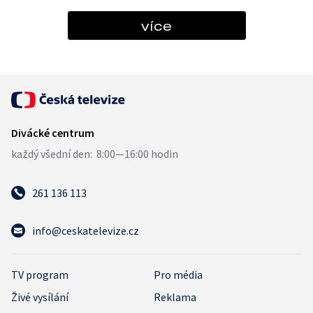
více
261 136 113
info@ceskatelevize.cz
TV program
Pro média
Živé vysílání
Reklama