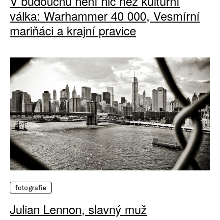
V budoucnu není nic než kulturní
válka: Warhammer 40 000, Vesmírní
mariňáci a krajní pravice
fotografie
Julian Lennon, slavný muž