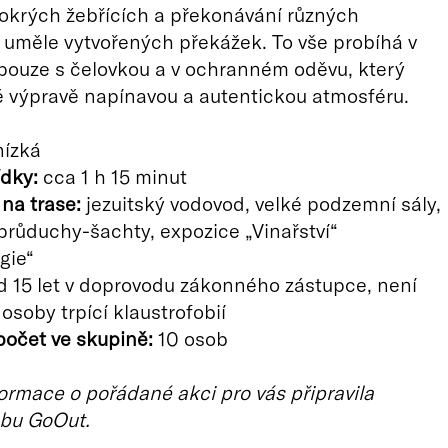
okrých žebřících a překonávání různých
i uměle vytvořených překážek. To vše probíhá v
pouze s čelovkou a v ochranném oděvu, který
 výpravě napínavou a autentickou atmosféru.
ízká
dky:
cca 1 h 15 minut
 na trase:
jezuitský vodovod, velké podzemní sály,
růduchy-šachty, expozice „Vinařství“
gie“
 15 let v doprovodu zákonného zástupce, není
osoby trpící klaustrofobií
očet ve skupině:
10 osob
ormace o pořádané akci pro vás připravila
bu GoOut.