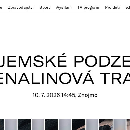
ze
Zpravodajství
Sport
iVysílání
TV program
Pro děti
e
JEMSKÉ PODZE
NALINOVÁ TRA
10. 7. 2026 14:45, Znojmo