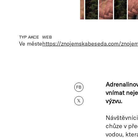
TYP AKCE
WEB
Ve měste
https://znojemskabeseda.com/znoje
Adrenalinová
FB
vnímat nejen
výzvu.
𝕏
Návštěvníci
chůze v pře
vodou, kter