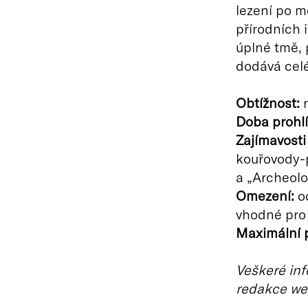
lezení po m
přírodních 
úplné tmě, 
dodává celé
Obtížnost:
n
Doba prohlí
Zajímavosti
kouřovody-p
a „Archeolo
Omezení:
od
vhodné pro 
Maximální p
Veškeré inf
redakce we