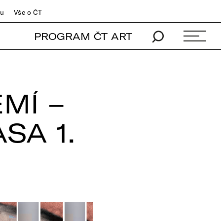
du
Vše o ČT
PROGRAM ČT ART
MÍ –
SA 1.