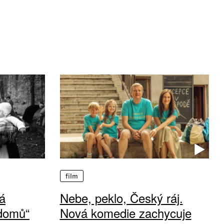
film
á
Nebe, peklo, Český ráj.
 domů“
Nová komedie zachycuje