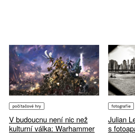
počítačové hry
fotografie
V budoucnu není nic než
Julian L
kulturní válka: Warhammer
s fotoap