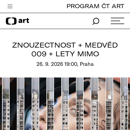
PROGRAM ČT ART
Česká televize
Zpravodajství
Sport
ZNOUZECTNOST + MEDVĚD
iVysílání
009 + LETY MIMO
TV program
26. 9. 2026 19:00, Praha
Pro děti
edu
Vše o ČT