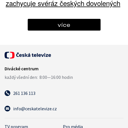
zachycuje svéráz českých dovolených
více
261 136 113
info@ceskatelevize.cz
TV program
Pro média