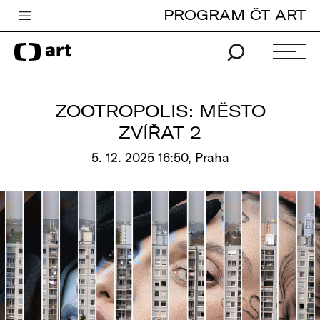
PROGRAM ČT ART
Česká televize
Zpravodajství
Sport
ZOOTROPOLIS: MĚSTO
iVysílání
ZVÍŘAT 2
TV program
5. 12. 2025 16:50, Praha
Pro děti
edu
Vše o ČT