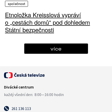
společnost
Etnoložka Kreisslová vypráví
o „cestách domů“ pod dohledem
Státní bezpečnosti
více
261 136 113