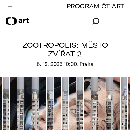
PROGRAM ČT ART
Česká televize
Zpravodajství
Sport
ZOOTROPOLIS: MĚSTO
iVysílání
ZVÍŘAT 2
TV program
6. 12. 2025 10:00, Praha
Pro děti
edu
Vše o ČT