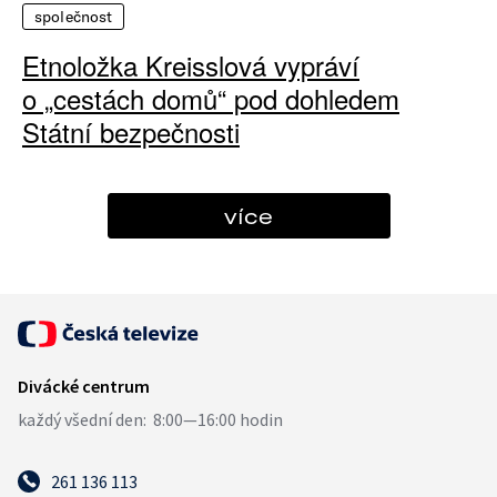
společnost
Etnoložka Kreisslová vypráví
o „cestách domů“ pod dohledem
Státní bezpečnosti
více
261 136 113