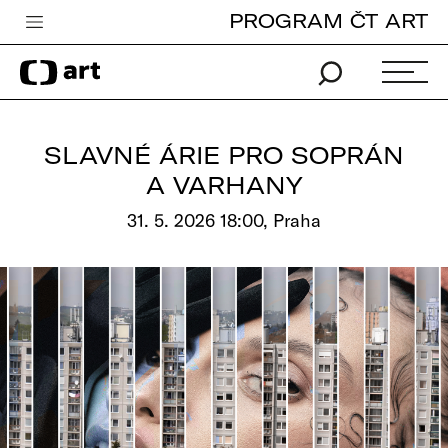
PROGRAM ČT ART
Česká televize
Zpravodajství
Sport
SLAVNÉ ÁRIE PRO SOPRÁN
iVysílání
A VARHANY
TV program
31. 5. 2026 18:00, Praha
Pro děti
edu
Vše o ČT