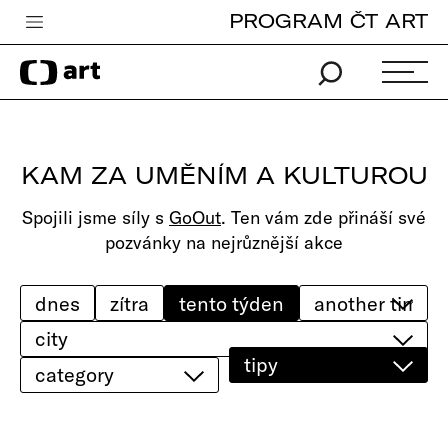
PROGRAM ČT ART
Česká televize
Zpravodajství
Sport
KAM ZA UMĚNÍM A KULTUROU
iVysílání
Spojili jsme síly s
GoOut
. Ten vám zde přináší své
TV program
pozvánky na nejrůznější akce
Pro děti
edu
dnes
zítra
tento týden
city
Vše o ČT
tipy
category