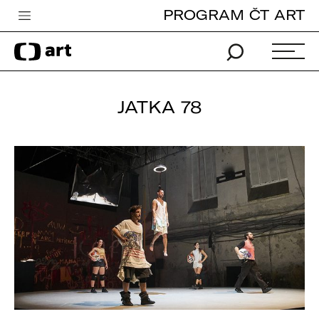
PROGRAM ČT ART
Česká televize
Zpravodajství
Sport
JATKA 78
iVysílání
TV program
Pro děti
edu
Vše o ČT