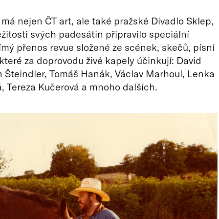
má nejen ČT art, ale také pražské Divadlo Sklep,
ežitosti svých padesátin připravilo speciální
ímý přenos revue složené ze scének, skečů, písní
 které za doprovodu živé kapely účinkují: David
n Šteindler, Tomáš Hanák, Václav Marhoul, Lenka
, Tereza Kučerová a mnoho dalších.