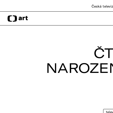
Česká televi
ČT
NAROZEN
tele