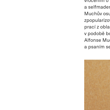
vročením o 
a selfmadem
Muchův osud
zpopularizo
prací z obl
v podobě bo
Alfonse Muc
a psaním s