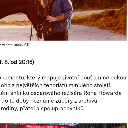
tti
, foto: archiv ČT
1. 8. od 20:15)
okumentu, který mapuje životní pouť a uměleckou
noho z největších tenoristů minulého století.
kém snímku oscarového režiséra Rona Howarda
 i do té doby neznámé záběry z archivu
 rodiny, přátel a spolupracovníků.