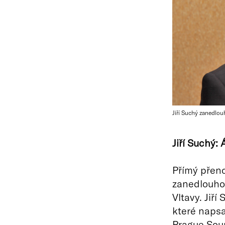
Jiří Suchý zanedlou
Jiří Suchý: 
Přímý přeno
zanedlouho 
Vltavy. Jiř
které napsal
Prague Soun