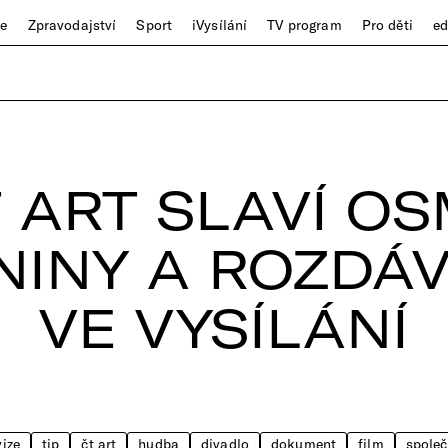
ze
Zpravodajství
Sport
iVysílání
TV program
Pro děti
e
 ART SLAVÍ O
INY A ROZDÁ
VE VYSÍLÁNÍ
vize
tip
čt art
hudba
divadlo
dokument
film
společ