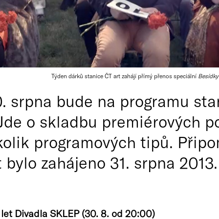
Týden dárků stanice ČT art zahájí přímý přenos speciální
Besídky
. srpna bude na programu stani
Jde o skladbu premiérových p
olik programových tipů. Připo
t bylo zahájeno 31. srpna 2013.
let Divadla SKLEP (30. 8. od 20:00)