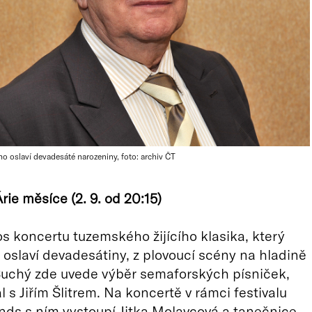
ho oslaví devadesáté narozeniny, foto: archiv ČT
Árie měsíce (2. 9. od 20:15)
s koncertu tuzemského žijícího klasika, který
oslaví devadesátiny, z plovoucí scény na hladině
í Suchý zde uvede výběr semaforských písniček,
 s Jiřím Šlitrem. Na koncertě v rámci festivalu
ds s ním vystoupí Jitka Molavcová a tanečnice