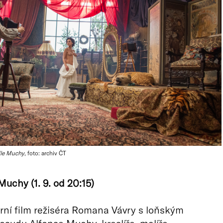
dle Muchy
, foto: archiv ČT
Muchy (1. 9. od 20:15)
ní film režiséra Romana Vávry s loňským