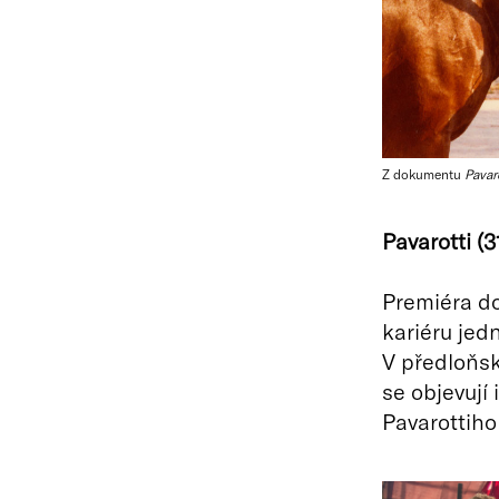
Z dokumentu
Pavaro
Pavarotti (3
Premiéra d
kariéru jed
V předloňs
se objevují
Pavarottiho