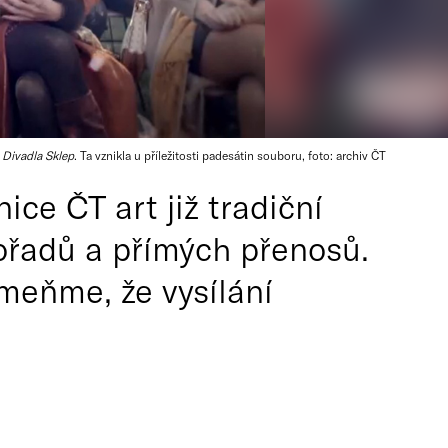
 Divadla Sklep
. Ta vznikla u příležitosti padesátin souboru, foto: archiv ČT
ce ČT art již tradiční
ořadů a přímých přenosů.
meňme, že vysílání