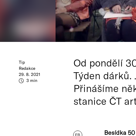
Od pondělí 30
Tip
Redakce
Týden dárků. 
29. 8. 2021
3 min
Přinášíme něk
stanice ČT ar
Besídka 50 
FB