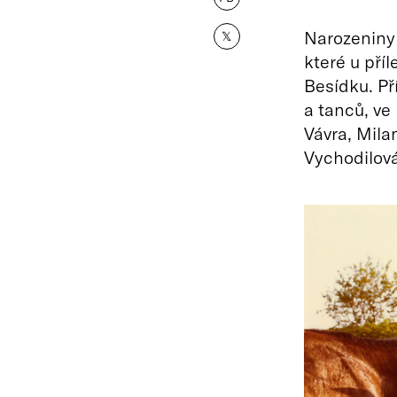
Narozeniny 
𝕏
které u příl
Besídku. Př
a tanců, ve
Vávra, Mila
Vychodilová