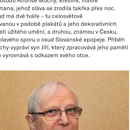
osudu Alfonse Muchy, kreslíře, malíře
ana, jehož sláva se zrodila takřka přes noc.
 má dvě tváře – tu celosvětově
vanou v podobě plakátů a jeho dekorativních
asti užitého umění, a druhou, známou v Česku,
lavého sporu o osud Slovanské epopeje. Příběh
hy vypráví syn Jiří, který zpracovává jeho paměti
e vyrovnává s odkazem svého otce.