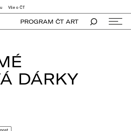
du
Vše o ČT
PROGRAM ČT ART
SMÉ
VÁ DÁRKY
nost