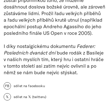
zůstal připomínkou toho, že můžeme
dosáhnout doslova božské úrovně, ale zároveň
zůstáváme lidmi. Prožil řadu velkých příběhů
a řadu velkých příběhů krutě utnul (například
epochální postup Andreho Agassiho do jeho
posledního finále US Open v roce 2005).
I díky nostalgickému dokumentu
Federer:
Posledních dvanáct dní
bude rodák z Basileje
v našich myslích tím, který hru i ostatní hráče
v tomto století asi zatím nejvíc ovlivnil a po
němž se nám bude nejvíc stýskat.
FB
sdílet na facebooku
𝕏
sdílet na 𝕏 (twitteru)