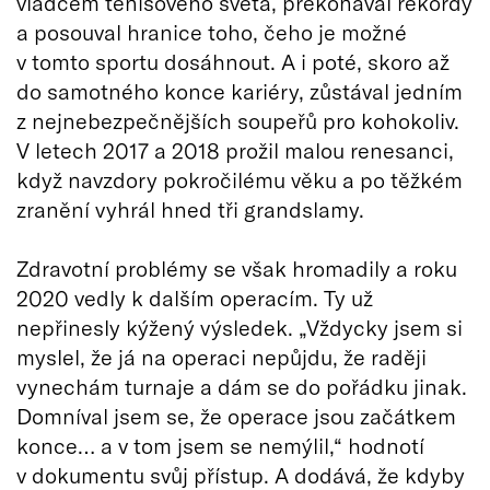
vládcem tenisového světa, překonával rekordy
a posouval hranice toho, čeho je možné
v tomto sportu dosáhnout. A i poté, skoro až
do samotného konce kariéry, zůstával jedním
z nejnebezpečnějších soupeřů pro kohokoliv.
V letech 2017 a 2018 prožil malou renesanci,
když navzdory pokročilému věku a po těžkém
zranění vyhrál hned tři grandslamy.
Zdravotní problémy se však hromadily a roku
2020 vedly k dalším operacím. Ty už
nepřinesly kýžený výsledek. „Vždycky jsem si
myslel, že já na operaci nepůjdu, že raději
vynechám turnaje a dám se do pořádku jinak.
Domníval jsem se, že operace jsou začátkem
konce… a v tom jsem se nemýlil,“ hodnotí
v dokumentu svůj přístup. A dodává, že kdyby