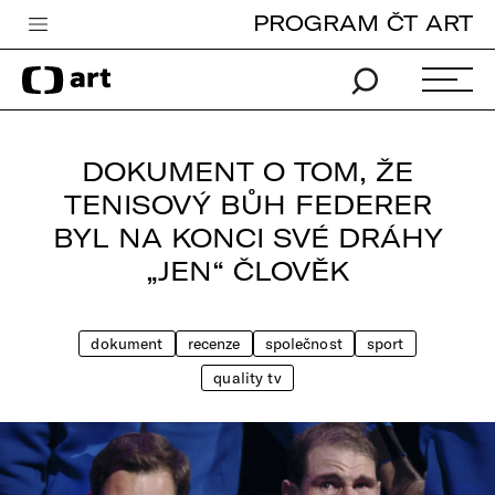
PROGRAM ČT ART
Česká televize
Zpravodajství
Sport
DOKUMENT O TOM, ŽE
iVysílání
TENISOVÝ BŮH FEDERER
BYL NA KONCI SVÉ DRÁHY
TV program
„JEN“ ČLOVĚK
Pro děti
edu
dokument
recenze
společnost
sport
Vše o ČT
quality tv