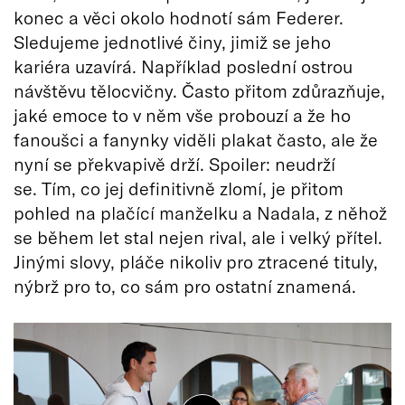
konec a věci okolo hodnotí sám Federer.
Sledujeme jednotlivé činy, jimiž se jeho
kariéra uzavírá. Například poslední ostrou
návštěvu tělocvičny. Často přitom zdůrazňuje,
jaké emoce to v něm vše probouzí a že ho
fanoušci a fanynky viděli plakat často, ale že
nyní se překvapivě drží. Spoiler: neudrží
se. Tím, co jej definitivně zlomí, je přitom
pohled na plačící manželku a Nadala, z něhož
se během let stal nejen rival, ale i velký přítel.
Jinými slovy, pláče nikoliv pro ztracené tituly,
nýbrž pro to, co sám pro ostatní znamená.