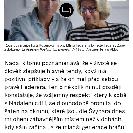
Rogerova manželka & Rogerova matka: Mirka Federer a Lynette Federer. Záběr
z dokumentu
Federer: Posledních dvanáct dní
, foto: Amazon Prime Video
Nadal k tomu poznamenává, že v životě se
člověk zlepšuje hlavně tehdy, když má
pozitivní příklady – a že on měl před sebou
právě Federera. Ten o několik minut později
konstatuje, že vzájemný respekt, který k sobě
s Nadalem cítili, se dlouhodobě promítal do
šaten na okruhu, které jsou dle Švýcara dnes
mnohem zábavnějším místem než v dobách,
kdy sám začínal, a že mladší generace hráčů