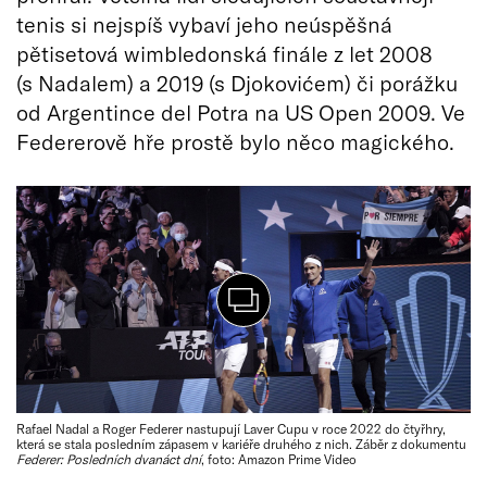
tenis si nejspíš vybaví jeho neúspěšná
pětisetová wimbledonská finále z let 2008
(s Nadalem) a 2019 (s Djokovićem) či porážku
od Argentince del Potra na US Open 2009. Ve
Federerově hře prostě bylo něco magického.
Rafael Nadal a Roger Federer nastupují Laver Cupu v roce 2022 do čtyřhry,
která se stala posledním zápasem v kariéře druhého z nich. Záběr z dokumentu
Federer: Posledních dvanáct dní
, foto: Amazon Prime Video