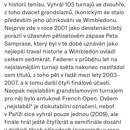
v historii tenisu. Vyhrál 103 turnajů ve dvouhře,
z toho dvacet grandslamů. Ikonickým se stalo
především jeho účinkování ve Wimbledonu.
Nejprve zde v roce 2001 jako devatenáctiletý
porazil v úžasném pětisetovém zápase Peta
Samprase, který byl v té době uznáván jako
nejlepší travař historie a Wimbledon ovládl
celkem sedmkrát. Federer v průběhu let na
nejslavnějším turnaji světa nakonec nastřádal
osm titulů, z toho pět v řadě mezi lety 2003–
2007, a k tomu další čtyři finálové účasti.
Naopak nejslabším grandslamovým turnajem
pro něj bylo antukové French Open. Ovšem
„nejslabší“ je diskutabilní označení, neboť
v Paříži sice vyhrál pouze jednou (2009), ale
finále hrál ještě čtyřikrát a semifinále dosáhl
v dalších třech případech (naposledy v roce