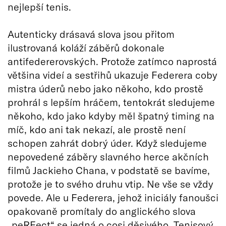
nejlepší tenis.
Autenticky drásavá slova jsou přitom
ilustrovaná koláží záběrů dokonale
antifedererovských. Protože zatímco naprostá
většina videí a sestřihů ukazuje Federera coby
mistra úderů nebo jako někoho, kdo prostě
prohrál s lepším hráčem, tentokrát sledujeme
někoho, kdo jako kdyby měl špatný timing na
míč, kdo ani tak nekazí, ale prostě není
schopen zahrát dobrý úder. Když sledujeme
nepovedené záběry slavného herce akčních
filmů Jackieho Chana, v podstatě se bavíme,
protože je to svého druhu vtip. Ne vše se vždy
povede. Ale u Federera, jehož iniciály fanoušci
opakovaně promítaly do anglického slova
„peRFect“ se jedná o cosi děsivého. Tenisový