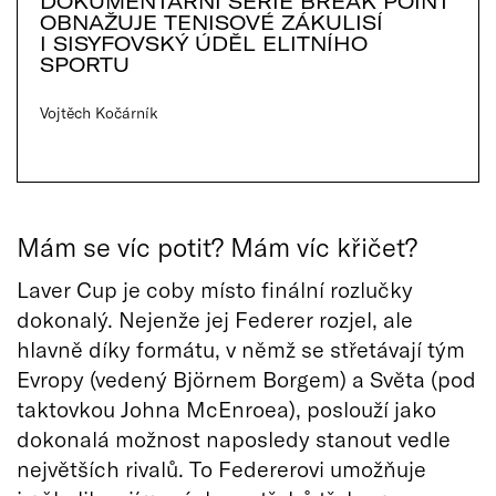
DOKUMENTÁRNÍ SÉRIE BREAK POINT
OBNAŽUJE TENISOVÉ ZÁKULISÍ
I SISYFOVSKÝ ÚDĚL ELITNÍHO
SPORTU
Vojtěch Kočárník
Mám se víc potit? Mám víc křičet?
Laver Cup je coby místo finální rozlučky
dokonalý. Nejenže jej Federer rozjel, ale
hlavně díky formátu, v němž se střetávají tým
Evropy (vedený Björnem Borgem) a Světa (pod
taktovkou Johna McEnroea), poslouží jako
dokonalá možnost naposledy stanout vedle
největších rivalů. To Federerovi umožňuje