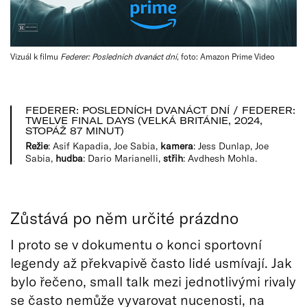
Vizuál k filmu
Federer: Posledních dvanáct dní
, foto: Amazon Prime Video
FEDERER: POSLEDNÍCH DVANÁCT DNÍ / FEDERER:
TWELVE FINAL DAYS (VELKÁ BRITÁNIE, 2024,
STOPÁŽ 87 MINUT)
Režie
: Asif Kapadia, Joe Sabia,
kamera
: Jess Dunlap, Joe
Sabia,
hudba
: Dario Marianelli,
střih
: Avdhesh Mohla.
Zůstává po něm určité prázdno
I proto se v dokumentu o konci sportovní
legendy až překvapivě často lidé usmívají. Jak
bylo řečeno, small talk mezi jednotlivými rivaly
se často nemůže vyvarovat nucenosti, na