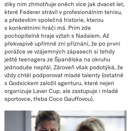
díky nim zhmotňuje oněch více jak dvacet let,
které Federer strávil v profesionálním tenisu,
a především společná historie, kterou
s konkrétními hráči má. Prim zde
pochopitelně hraje vztah s Nadalem. Až
překvapivě upřímně zní přiznání, že po první
porážce ve vzájemných zápasech si tehdy
ještě teenagera ze Španělska na okruhu
jednoduše nepřál. Zároveň však podotýká, že
vždy chtěl podporovat mladé talenty (ostatně
s Godsickem založil agenturu, které nejen
organizuje Laver Cup, ale zastupuje i mladé
sportovce, třeba Coco Gauffovou).