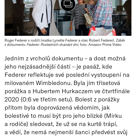
Roger Federer s rodiči (matka Lynette Federer a otec Robert Federer). Záběr
z dokumentu
Federer: Posledních dvanáct dní
, foto: Amazon Prime Video
Jedním z vrcholů dokumentu – a dost možná
jeho nejzásadnější částí – je pasáž, kde
Federer reflektuje své poslední vystoupení na
milovaném Wimbledonu. Byla jím třísetová
porážka s Hubertem Hurkaczem ve čtvrtfinále
2020 (0:6 ve třetím setu). Bolest z porážky
přitom byla doprovázená vědomím, jak
bolestivé to musí být pro jeho blízké (Mirku
a rodiče) sledovat, že už se na kurtě trápí,
a vědí, že nemá nejmenší šanci předvést svůj