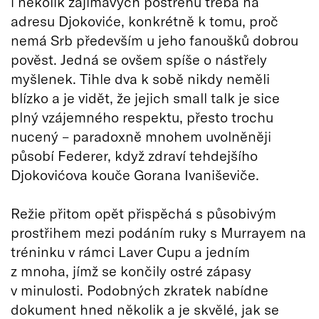
i několik zajímavých postřehů třeba na
adresu Djokoviće, konkrétně k tomu, proč
nemá Srb především u jeho fanoušků dobrou
pověst. Jedná se ovšem spíše o nástřely
myšlenek. Tihle dva k sobě nikdy neměli
blízko a je vidět, že jejich small talk je sice
plný vzájemného respektu, přesto trochu
nucený – paradoxně mnohem uvolněněji
působí Federer, když zdraví tehdejšího
Djokovićova kouče Gorana Ivaniševiče.
Režie přitom opět přispěchá s působivým
prostřihem mezi podáním ruky s Murrayem na
tréninku v rámci Laver Cupu a jedním
z mnoha, jímž se končily ostré zápasy
v minulosti. Podobných zkratek nabídne
dokument hned několik a je skvělé, jak se