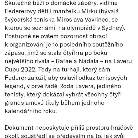
Skutečně běží o domácké záběry, vidíme
Federerovy děti i manželku Mirku (bývalá
švýcarská teniska Miroslava Vavrinec, se
kterou se seznámil na olympiádě v Sydney).
Postupně se ovšem pozornost obrací
k organizování jeho posledního soutěžního
zápasu, jímž se stala čtyřhra po boku
největšího rivala – Rafaela Nadala – na Laveru
Cupu 2022. Tedy na turnaji, který sám
Federer založil, aby oslavil odkaz tenisových
legend, v prvé řadě Roda Lavera, jediného
tenisty, který dokázal vyhrát všechny čtyři
grandslamové tituly během jednoho
kalendářního roku.
Dokument neposkytuje příliš prostoru hráčově
okolí, soustředí se především na to, jak svůj