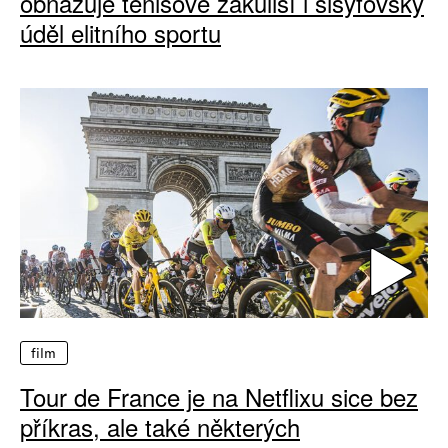
obnažuje tenisové zákulisí i sisyfovský
úděl elitního sportu
film
Tour de France je na Netflixu sice bez
příkras, ale také některých