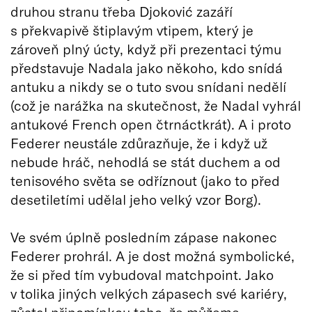
druhou stranu třeba Djoković zazáří
s překvapivě štiplavým vtipem, který je
zároveň plný úcty, když při prezentaci týmu
představuje Nadala jako někoho, kdo snídá
antuku a nikdy se o tuto svou snídani nedělí
(což je narážka na skutečnost, že Nadal vyhrál
antukové French open čtrnáctkrát). A i proto
Federer neustále zdůrazňuje, že i když už
nebude hráč, nehodlá se stát duchem a od
tenisového světa se odříznout (jako to před
desetiletími udělal jeho velký vzor Borg).
Ve svém úplně posledním zápase nakonec
Federer prohrál. A je dost možná symbolické,
že si před tím vybudoval matchpoint. Jako
v tolika jiných velkých zápasech své kariéry,