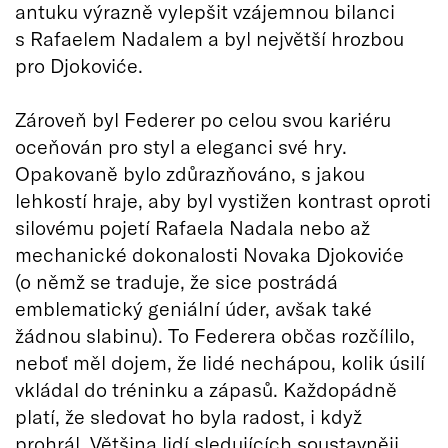
antuku výrazně vylepšit vzájemnou bilanci
s Rafaelem Nadalem a byl největší hrozbou
pro Djokoviće.
Zároveň byl Federer po celou svou kariéru
oceňován pro styl a eleganci své hry.
Opakovaně bylo zdůrazňováno, s jakou
lehkostí hraje, aby byl vystižen kontrast oproti
silovému pojetí Rafaela Nadala nebo až
mechanické dokonalosti Novaka Djokoviće
(o němž se traduje, že sice postrádá
emblematický geniální úder, avšak také
žádnou slabinu). To Federera občas rozčílilo,
neboť měl dojem, že lidé nechápou, kolik úsilí
vkládal do tréninku a zápasů. Každopádně
platí, že sledovat ho byla radost, i když
prohrál. Většina lidí sledujících soustavněji