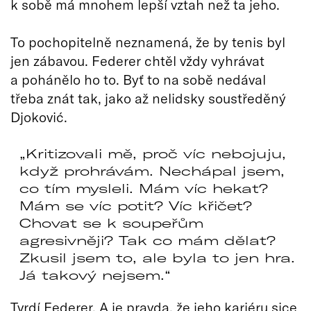
k sobě má mnohem lepší vztah než ta jeho.
To pochopitelně neznamená, že by tenis byl
jen zábavou. Federer chtěl vždy vyhrávat
a pohánělo ho to. Byť to na sobě nedával
třeba znát tak, jako až nelidsky soustředěný
Djoković.
Kritizovali mě, proč víc nebojuju,
když prohrávám. Nechápal jsem,
co tím mysleli. Mám víc hekat?
Mám se víc potit? Víc křičet?
Chovat se k soupeřům
agresivněji? Tak co mám dělat?
Zkusil jsem to, ale byla to jen hra.
Já takový nejsem.
Tvrdí Federer. A je pravda, že jeho kariéru sice