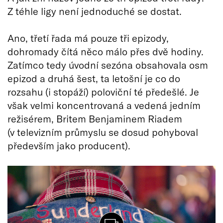
Z téhle ligy není jednoduché se dostat.
Ano, třetí řada má pouze tři epizody,
dohromady čítá něco málo přes dvě hodiny.
Zatímco tedy úvodní sezóna obsahovala osm
epizod a druhá šest, ta letošní je co do
rozsahu (i stopáží) poloviční té předešlé. Je
však velmi koncentrovaná a vedená jedním
režisérem, Britem Benjaminem Riadem
(v televizním průmyslu se dosud pohyboval
především jako producent).