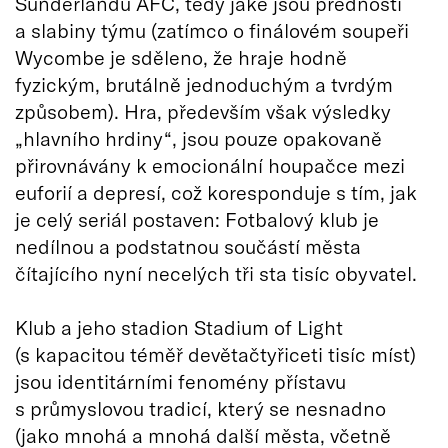
Sunderlandu AFC, tedy jaké jsou přednosti
a slabiny týmu (zatímco o finálovém soupeři
Wycombe je sděleno, že hraje hodně
fyzickým, brutálně jednoduchým a tvrdým
způsobem). Hra, především však výsledky
„hlavního hrdiny“, jsou pouze opakovaně
přirovnávány k emocionální houpačce mezi
euforií a depresí, což koresponduje s tím, jak
je celý seriál postaven: Fotbalový klub je
nedílnou a podstatnou součástí města
čítajícího nyní necelých tři sta tisíc obyvatel.
Klub a jeho stadion Stadium of Light
(s kapacitou téměř devětačtyřiceti tisíc míst)
jsou identitárními fenomény přístavu
s průmyslovou tradicí, který se nesnadno
(jako mnohá a mnohá další města, včetně