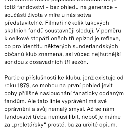
totiž fandovství – bez ohledu na generace –
součástí života v míře u nás sotva
představitelné. Filmaři několik takových
skalních fandů soustavněji sledují. V poměru
k celkové stopáži oněch tří epizod je reflexe,
co pro identitu některých sunderlandských
občanů klub znamená, asi vůbec nejhutnější
sondou z dosavadních tří sezón.
Partie o příslušnosti ke klubu, jenž existuje od
roku 1879, se mohou na první pohled jevit
coby přílišné naslouchání fanaticky oddaným
fandům. Ale tato linie vyprávění má své
oprávnění a svůj nemalý smysl. Ač se nám
fandovství třeba nemusí líbit, neboť je máme
za „proletářsky“ prosté, ba za určité opium,