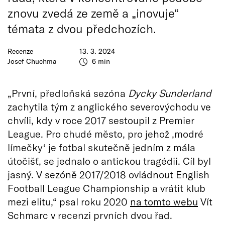
znovu zvedá ze země a „inovuje“
témata z dvou předchozích.
Recenze
13. 3. 2024
Josef Chuchma
6 min
„První, předloňská sezóna
Dycky Sunderland
zachytila tým z anglického severovýchodu ve
chvíli, kdy v roce 2017 sestoupil z Premier
League. Pro chudé město, pro jehož ‚modré
límečky‘ je fotbal skutečně jedním z mála
útočišť, se jednalo o antickou tragédii. Cíl byl
jasný. V sezóně 2017/2018 ovládnout English
Football League Championship a vrátit klub
mezi elitu,“ psal roku 2020
na tomto webu
Vít
Schmarc v recenzi prvních dvou řad.