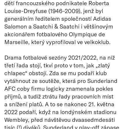
dětí francouzského podnikatele Roberta
Louise-Dreyfuse (1946–2009), jenž byl
generálním ředitelem společností Adidas
Salomon a Saatchi & Saatchi i většinovým
akcionářem fotbalového Olympique de
Marseille, který vyprofiloval ve velkoklub.
Drama fotbalové sezóny 2021/2022, na níž
třetí řada stojí, tkví proto v tom, jak „zlatý
chlapec“ obstojí. Zda se mu podaří klub
vytáhnout ze soutěže, která pro Sunderland
AFC coby firmu logicky znamenala pokles
příjmů, a tudíž ztrátu řady pracovních míst
a snížení platů. A to se nakonec 21. května
2022 podaří, když na londýnském stadionu
Wembley, před návštěvou dvaasedmdesáti
tisíc (!) diváků, Sunderland v play-off zápase