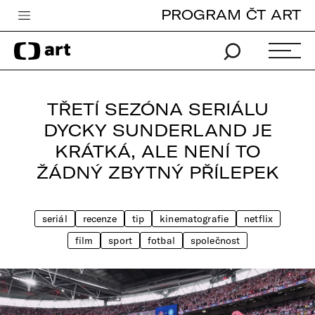
PROGRAM ČT ART
Česká televize
Zpravodajství
Sport
TŘETÍ SEZÓNA SERIÁLU
iVysílání
DYCKY SUNDERLAND JE
KRÁTKÁ, ALE NENÍ TO
TV program
ŽÁDNÝ ZBYTNÝ PŘÍLEPEK
Pro děti
edu
seriál
recenze
tip
kinematografie
netflix
Vše o ČT
film
sport
fotbal
společnost