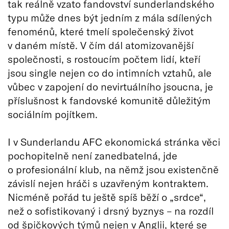
tak reálně vzato fandovství sunderlandského
typu může dnes být jedním z mála sdílených
fenoménů, které tmelí společenský život
v daném místě. V čím dál atomizovanější
společnosti, s rostoucím počtem lidí, kteří
jsou single nejen co do intimních vztahů, ale
vůbec v zapojení do nevirtuálního jsoucna, je
příslušnost k fandovské komunitě důležitým
sociálním pojítkem.
I v Sunderlandu AFC ekonomická stránka věci
pochopitelně není zanedbatelná, jde
o profesionální klub, na němž jsou existenčně
závislí nejen hráči s uzavřeným kontraktem.
Nicméně pořád tu ještě spíš běží o „srdce“,
než o sofistikovaný i drsný byznys – na rozdíl
od špičkových týmů nejen v Anglii, které se