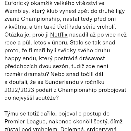
Euforický okamžik velkého vítězství ve
Wembley, který klub vynesl zpět do druhé ligy
zvané Championship, nastal tedy předloni
v květnu, a tím také třetí řada série vrcholí.
Otázka je, proč ji
Netflix
nasadil až po více než
roce a půl, letos v únoru. Stalo se tak snad
proto, že filmaři byli svědky svého druhu
happy endu, který postrádá drásavost
předchozích dvou sezón, tudíž zde není
rozměr dramatu? Nebo snad točili dál
a doufali, že se Sunderlandu v ročníku
2022/2023 podaří z Championship probojovat
do nejvyšší soutěže?
Týmu se totiž dařilo, bojoval o postup do
Premier League, nakonec skončil šestý, čímž
zůstal pod vrcholem. Dojemná, srdceryvná