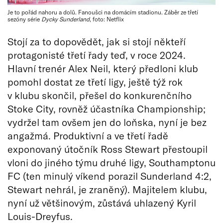
Je to pořád nahoru a dolů. Fanoušci na domácím stadionu. Záběr ze třetí
sezóny série
Dycky Sunderland
, foto: Netflix
Stojí za to dopovědět, jak si stojí někteří
protagonisté třetí řady teď, v roce 2024.
Hlavní trenér Alex Neil, který předloni klub
pomohl dostat ze třetí ligy, ještě týž rok
v klubu skončil, přešel do konkurenčního
Stoke City, rovněž účastníka Championship;
vydržel tam ovšem jen do loňska, nyní je bez
angažmá. Produktivní a ve třetí řadě
exponovaný útočník Ross Stewart přestoupil
vloni do jiného týmu druhé ligy, Southamptonu
FC (ten minulý víkend porazil Sunderland 4:2,
Stewart nehrál, je zraněný). Majitelem klubu,
nyní už většinovým, zůstává uhlazený Kyril
Louis-Dreyfus.