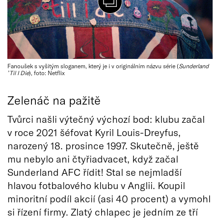
Fanoušek s vyšitým sloganem, který je i v originálním názvu série (
Sunderland
ʼTil I Die
), foto: Netflix
Zelenáč na pažitě
Tvůrci našli výtečný výchozí bod: klubu začal
v roce 2021 šéfovat Kyril Louis-Dreyfus,
narozený 18. prosince 1997. Skutečně, ještě
mu nebylo ani čtyřiadvacet, když začal
Sunderland AFC řídit! Stal se nejmladší
hlavou fotbalového klubu v Anglii. Koupil
minoritní podíl akcií (asi 40 procent) a vymohl
si řízení firmy. Zlatý chlapec je jedním ze tří