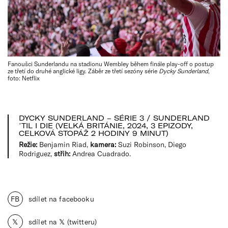
Fanoušci Sunderlandu na stadionu Wembley během finále play-off o postup
ze třetí do druhé anglické ligy. Záběr ze třetí sezóny série
Dycky Sunderland
,
foto: Netflix
DYCKY SUNDERLAND – SÉRIE 3 / SUNDERLAND
ʼTIL I DIE (VELKÁ BRITÁNIE, 2024, 3 EPIZODY,
CELKOVÁ STOPÁŽ 2 HODINY 9 MINUT)
Režie:
Benjamin Riad,
kamera:
Suzi Robinson, Diego
Rodriguez,
střih:
Andrea Cuadrado.
FB
sdílet na facebooku
𝕏
sdílet na 𝕏 (twitteru)