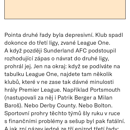
Pointa druhé řady byla depresivní. Klub spadl
dokonce do třetí ligy, zvané League One.
A když později Sunderland AFC podstoupil
rozhodující zápas o návrat do druhé ligy,
prohrál jej. Jen na okraj: když se podíváte na
tabulku League One, najdete tam několik
klubů, které v ne zase tak dávné minulosti
hrály Premier League. Například Portsmouth
(nastupovali za něj i Patrik Berger a Milan
Baroš). Nebo Derby County. Nebo Bolton.
Sportovní prohry těchto týmů šly ruku v ruce
s finančními problémy a sešup byl pak fatální.
A jak zní název jedné ze tří epizod třetí řady: