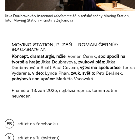
Jitka Doubravová v inscenaci
Madamme M.
plzeňské scény Moving Station,
foto: Moving Station – Kristina Zejkanová
MOVING STATION, PLZEŇ – ROMAN ČERNÍK:
MADAMME M.
Koncept, dramaturgie, režie
: Roman Černík,
spolupodíl na
tvorbě a hraje
: Jitka Doubravová,
zvukový plán
: Jitka
Doubravová a Scott Paul Coveau,
výtvarná spolupráce
: Tereza
Vydarená,
video
: Lynda Phan,
zvuk, světlo
: Petr Beránek,
pohybová spolupráce
: Markéta Vacovská
Premiéra: 18. září 2025, nejbližší repríza: termín zatím
neuveden.
FB
sdílet na facebooku
𝕏
sdílet na 𝕏 (twitteru)