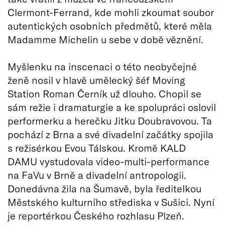
Clermont-Ferrand, kde mohli zkoumat soubor
autentických osobních předmětů, které měla
Madamme Michelin u sebe v době věznění.
Myšlenku na inscenaci o této neobyčejné
ženě nosil v hlavě umělecký šéf Moving
Station Roman Černík už dlouho. Chopil se
sám režie i dramaturgie a ke spolupráci oslovil
performerku a herečku Jitku Doubravovou. Ta
pochází z Brna a své divadelní začátky spojila
s režisérkou Evou Tálskou. Kromě KALD
DAMU vystudovala video-multi-performance
na FaVu v Brně a divadelní antropologii.
Donedávna žila na Šumavě, byla ředitelkou
Městského kulturního střediska v Sušici. Nyní
je reportérkou Českého rozhlasu Plzeň.