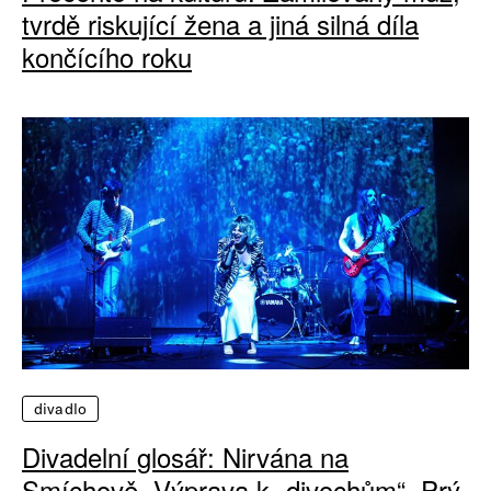
tvrdě riskující žena a jiná silná díla
končícího roku
divadlo
Divadelní glosář: Nirvána na
Smíchově. Výprava k „divochům“. Prý