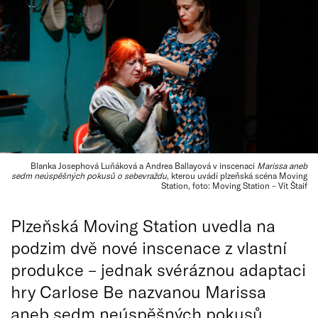
Blanka Josephová Luňáková a Andrea Ballayová v inscenaci
Marissa aneb
sedm neúspěšných pokusů o sebevraždu
, kterou uvádí plzeňská scéna Moving
Station, foto: Moving Station – Vít Štaif
Plzeňská Moving Station uvedla na
podzim dvě nové inscenace z vlastní
produkce – jednak svéráznou adaptaci
hry Carlose Be nazvanou Marissa
aneb sedm neúspěšných pokusů