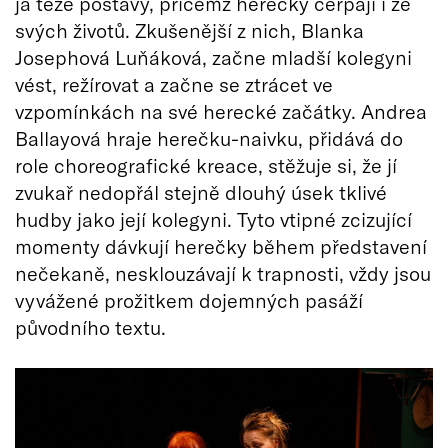
já téže postavy, přičemž herečky čerpají i ze
svých životů. Zkušenější z nich, Blanka
Josephová Luňáková, začne mladší kolegyni
vést, režírovat a začne se ztrácet ve
vzpomínkách na své herecké začátky. Andrea
Ballayová hraje herečku-naivku, přidává do
role choreografické kreace, stěžuje si, že jí
zvukař nedopřál stejně dlouhý úsek tklivé
hudby jako její kolegyni. Tyto vtipné zcizující
momenty dávkují herečky během představení
nečekaně, nesklouzávají k trapnosti, vždy jsou
vyvážené prožitkem dojemných pasáží
původního textu.