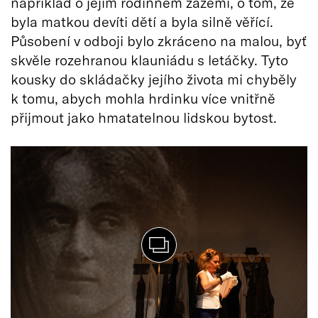
například o jejím rodinném zázemí, o tom, že
byla matkou devíti dětí a byla silně věřící.
Působení v odboji bylo zkráceno na malou, byť
skvěle rozehranou klauniádu s letáčky. Tyto
kousky do skládačky jejího života mi chyběly
k tomu, abych mohla hrdinku více vnitřně
přijmout jako hmatatelnou lidskou bytost.