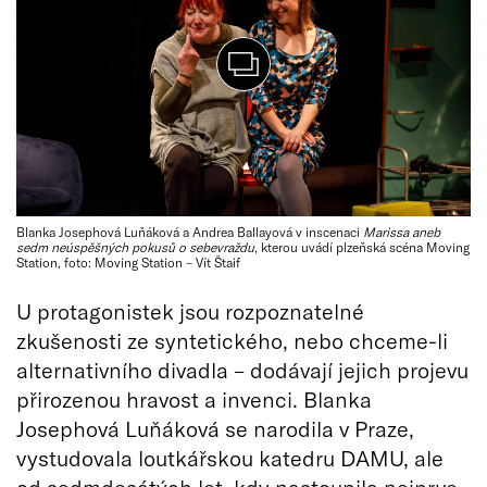
Blanka Josephová Luňáková a Andrea Ballayová v inscenaci
Marissa aneb
sedm neúspěšných pokusů o sebevraždu
, kterou uvádí plzeňská scéna Moving
Station, foto: Moving Station – Vít Štaif
U protagonistek jsou rozpoznatelné
zkušenosti ze syntetického, nebo chceme-li
alternativního divadla – dodávají jejich projevu
přirozenou hravost a invenci. Blanka
Josephová Luňáková se narodila v Praze,
vystudovala loutkářskou katedru DAMU, ale
od sedmdesátých let, kdy nastoupila nejprve