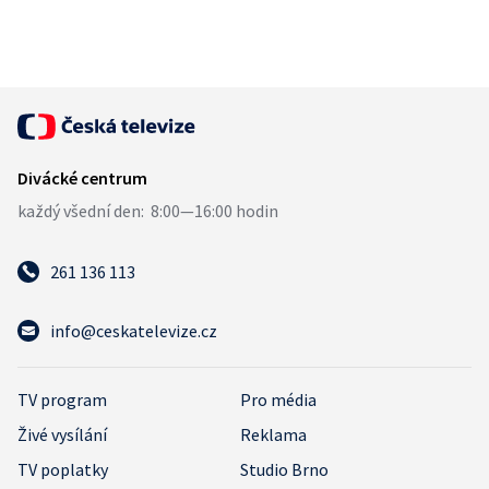
261 136 113
info@ceskatelevize.cz
TV program
Pro média
Živé vysílání
Reklama
TV poplatky
Studio Brno