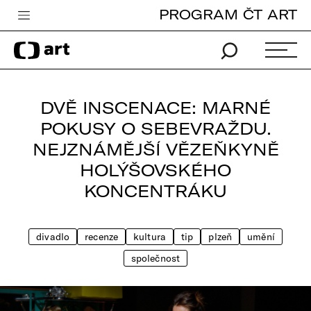
PROGRAM ČT ART
Česká televize
Zpravodajství
Sport
DVĚ INSCENACE: MARNÉ
iVysílání
POKUSY O SEBEVRAŽDU.
NEJZNÁMĚJŠÍ VĚZEŇKYNĚ
TV program
HOLÝŠOVSKÉHO
Pro děti
KONCENTRÁKU
edu
Vše o ČT
divadlo
recenze
kultura
tip
plzeň
umění
společnost