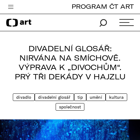
PROGRAM ČT ART
Česká televize
Zpravodajství
Sport
DIVADELNÍ GLOSÁŘ:
iVysílání
NIRVÁNA NA SMÍCHOVĚ.
VÝPRAVA K „DIVOCHŮM“.
TV program
PRÝ TŘI DEKÁDY V HAJZLU
Pro děti
edu
divadlo
divadelní glosář
tip
umění
kultura
Vše o ČT
společnost