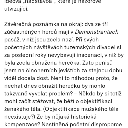
ideová „nadstavba“, která je názorově
utvrzující.
Závěrečná poznámka na okraj: dva ze tří
zúčastněných herců mají v
Demonstrantech
pasáž, v níž jsou zcela nazí. Při svých
početných návštěvách tuzemských divadel si
za poslední roky nevybavuji inscenaci, v níž by
byla zcela obnažena herečka. Zato penisů
jsem na činoherních jevištích za stejnou dobu
viděl docela dost. Není to náhodou proto, že
nechat dnes obnažit herečku by mohlo
takzvaně vyvolat problém? – Někdo by si totiž
mohl začít stěžovat, že běží o objektifikaci
ženského těla. (Objektifikace mužského těla
neexistuje?) Že by nějaká historická
kompenzace? Nastíněná početní disproporce