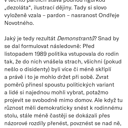
„dezoláta“, ilustrací dějiny. Tady si slovo
vyloženě vzala – pardon – nasranost Ondřeje
Novotného.
Jaký je tedy rezultát
Demonstrantů
? Snad by
se dal formulovat následovně: Před
listopadem 1989 politika vstupovala do rodin
tak, že do nich vnášela strach, všichni (pokud
nešlo o disidenty) byli více či méně skříplí
a právě i to je mohlo držet při sobě. Zvrat
poměrů přinesl spoustu politických variant
a lidé si najednou mohli vybrat, potažmo
projevit se svobodně mimo domov. Ale když tu
různost měli demokraticky snést k rodinnému
stolu, stále méně častěji se dokázali přes
názorové rozdíly přenést, povznést se nad ně,