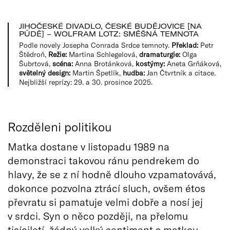
JIHOČESKÉ DIVADLO, ČESKÉ BUDĚJOVICE [NA
PŮDĚ] – WOLFRAM LOTZ: SMĚŠNÁ TEMNOTA
Podle novely Josepha Conrada Srdce temnoty.
Překlad:
Petr
Štědroň,
Režie:
Martina Schlegelová,
dramaturgie:
Olga
Šubrtová,
scéna:
Anna Brotánková,
kostýmy:
Aneta Grňáková,
světelný design:
Martin Špetlík,
hudba:
Jan Čtvrtník a citace.
Nejbližší reprízy: 29. a 30. prosince 2025.
Rozděleni politikou
Matka dostane v listopadu 1989 na
demonstraci takovou ránu pendrekem do
hlavy, že se z ní hodně dlouho vzpamatovává,
dokonce pozvolna ztrácí sluch, ovšem étos
převratu si pamatuje velmi dobře a nosí jej
v srdci. Syn o něco později, na přelomu
tisíciletí, žádný velký sentiment s matkou