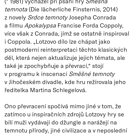
(* 1981) vycházel při psaní hry
Směšná
temnota
(Die lächerliche Finsternis, 2014)
z novely
Srdce temnoty
Josepha Conrada
a filmu
Apokalypsa
Francise Forda Coppoly,
více však z Conrada, jímž se ostatně inspiroval
i Coppola. „Lotzovo dílo lze chápat jako
postmoderní reinterpretaci těchto klasických
děl, která nejen aktualizuje jejich témata, ale
také je zpochybňuje a převrací,“ stojí
v programu k inscenaci
Směšné temnoty
v Jihočeském divadle, kde hru režírovala jeho
ředitelka Martina Schlegelová.
Ono převracení spočívá mimo jiné v tom, že
zatímco u inspiračních zdrojů Lotzovy hry se
bílí muži vydávají do džungle a narážejí na
temnotu přírody, jiné civilizace a v neposlední