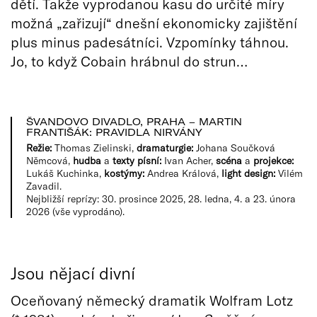
dětí. Takže vyprodanou kasu do určité míry
možná „zařizují“ dnešní ekonomicky zajištění
plus minus padesátníci. Vzpomínky táhnou.
Jo, to když Cobain hrábnul do strun…
ŠVANDOVO DIVADLO, PRAHA – MARTIN
FRANTIŠÁK: PRAVIDLA NIRVÁNY
Režie:
Thomas Zielinski,
dramaturgie:
Johana Součková
Němcová,
hudba
a
texty písní:
Ivan Acher,
scéna
a
projekce:
Lukáš Kuchinka,
kostýmy
:
Andrea Králová,
light design:
Vilém
Zavadil.
Nejbližší reprízy: 30. prosince 2025, 28. ledna, 4. a 23. února
2026 (vše vyprodáno).
Jsou nějací divní
Oceňovaný německý dramatik Wolfram Lotz