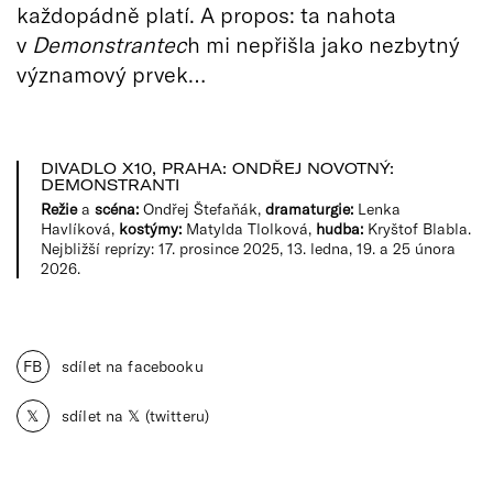
každopádně platí. A propos: ta nahota
v
Demonstrantec
h mi nepřišla jako nezbytný
významový prvek…
DIVADLO X10, PRAHA: ONDŘEJ NOVOTNÝ:
DEMONSTRANTI
Režie
a
scéna:
Ondřej Štefaňák,
dramaturgie:
Lenka
Havlíková,
kostýmy:
Matylda Tlolková,
hudba:
Kryštof Blabla.
Nejbližší reprízy: 17. prosince 2025, 13. ledna, 19. a 25 února
2026.
FB
sdílet na facebooku
𝕏
sdílet na 𝕏 (twitteru)