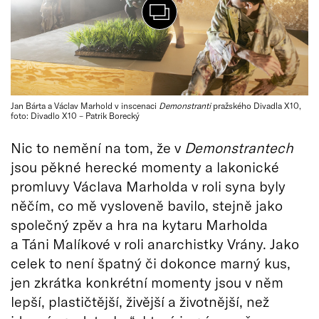
Jan Bárta a Václav Marhold v inscenaci
Demonstranti
pražského Divadla X10,
foto: Divadlo X10 – Patrik Borecký
Nic to nemění na tom, že v
Demonstrantech
jsou pěkné herecké momenty a lakonické
promluvy Václava Marholda v roli syna byly
něčím, co mě vysloveně bavilo, stejně jako
společný zpěv a hra na kytaru Marholda
a Táni Malíkové v roli anarchistky Vrány. Jako
celek to není špatný či dokonce marný kus,
jen zkrátka konkrétní momenty jsou v něm
lepší, plastičtější, živější a životnější, než