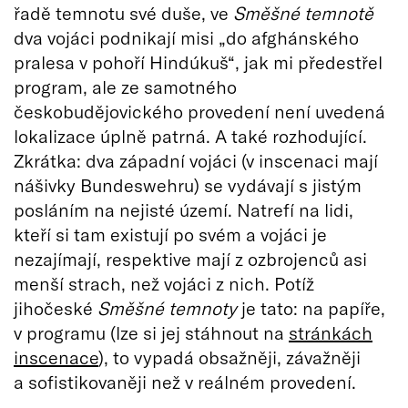
řadě temnotu své duše, ve
Směšné temnotě
dva vojáci podnikají misi „do afghánského
pralesa v pohoří Hindúkuš“, jak mi předestřel
program, ale ze samotného
českobudějovického provedení není uvedená
lokalizace úplně patrná. A také rozhodující.
Zkrátka: dva západní vojáci (v inscenaci mají
nášivky Bundeswehru) se vydávají s jistým
posláním na nejisté území. Natrefí na lidi,
kteří si tam existují po svém a vojáci je
nezajímají, respektive mají z ozbrojenců asi
menší strach, než vojáci z nich. Potíž
jihočeské
Směšné temnoty
je tato: na papíře,
v programu (lze si jej stáhnout na
stránkách
inscenace
), to vypadá obsažněji, závažněji
a sofistikovaněji než v reálném provedení.