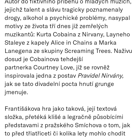
Autor do fiktivního příběhu o mladých mužích,
jejichž talent a slávu tragicky poznamenaly
drogy, alkohol a psychické problémy, nasypal
motivy ze života tří dnes již zemřelých
muzikantů: Kurta Cobaina z Nirvany, Layneho
Staleye z kapely Alice in Chains a Marka
Lanegena ze skupiny Screaming Trees. Naživu
dosud je Cobainova tehdejší
partnerka Courtney Love, jíž se rovněž
inspirovala jedna z postav
Pravidel Nirvány,
jak se tato divadelní pocta hnutí grunge
jmenuje.
Františákova hra jako taková, její textová
složka, přetéká klišé a legračně působícími
představami z pražského Smíchova o tom, jak
to před třiatřiceti či kolika lety mohlo chodit