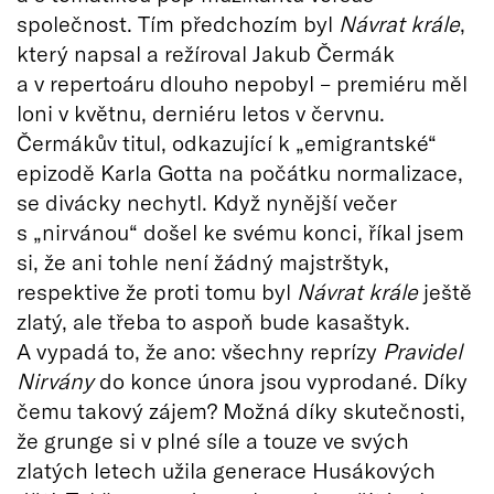
společnost. Tím předchozím byl
Návrat krále
,
který napsal a režíroval Jakub Čermák
a v repertoáru dlouho nepobyl – premiéru měl
loni v květnu, derniéru letos v červnu.
Čermákův titul, odkazující k „emigrantské“
epizodě Karla Gotta na počátku normalizace,
se divácky nechytl. Když nynější večer
s „nirvánou“ došel ke svému konci, říkal jsem
si, že ani tohle není žádný majstrštyk,
respektive že proti tomu byl
Návrat krále
ještě
zlatý, ale třeba to aspoň bude kasaštyk.
A vypadá to, že ano: všechny reprízy
Pravidel
Nirvány
do konce února jsou vyprodané. Díky
čemu takový zájem? Možná díky skutečnosti,
že grunge si v plné síle a touze ve svých
zlatých letech užila generace Husákových