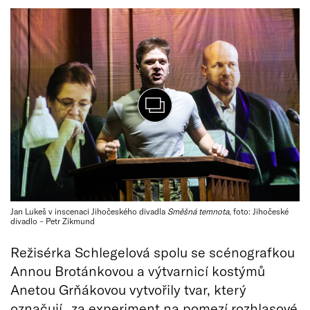
Jan Lukeš v inscenaci Jihočeského divadla
Směšná temnota
, foto: Jihočeské
divadlo – Petr Zikmund
Režisérka Schlegelová spolu se scénografkou
Annou Brotánkovou a výtvarnicí kostýmů
Anetou Grňákovou vytvořily tvar, který
označují „za experiment na pomezí rozhlasové