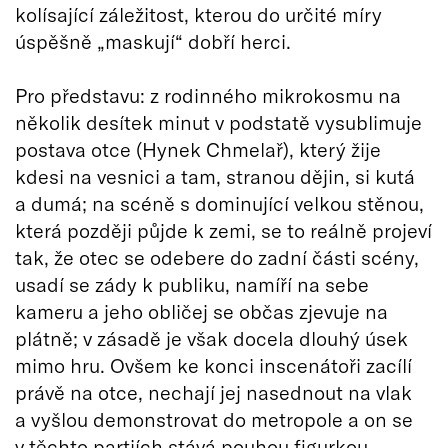
kolísající záležitost, kterou do určité míry
úspěšně „maskují“ dobří herci.
Pro představu: z rodinného mikrokosmu na
několik desítek minut v podstatě vysublimuje
postava otce (Hynek Chmelař), který žije
kdesi na vesnici a tam, stranou dějin, si kutá
a dumá; na scéně s dominující velkou stěnou,
která později půjde k zemi, se to reálně projeví
tak, že otec se odebere do zadní části scény,
usadí se zády k publiku, namíří na sebe
kameru a jeho obličej se občas zjevuje na
plátně; v zásadě je však docela dlouhý úsek
mimo hru. Ovšem ke konci inscenátoři zacílí
právě na otce, nechají jej nasednout na vlak
a vyšlou demonstrovat do metropole a on se
v těchto partiích stává pouhou figurkou