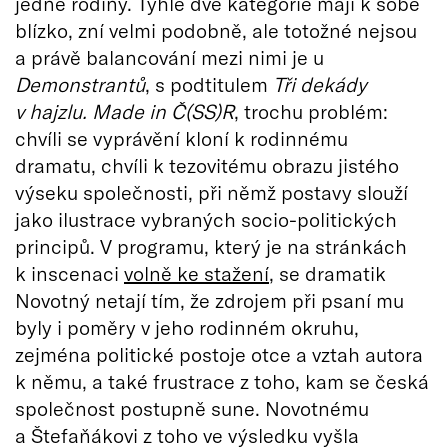
jedné rodiny. Tyhle dvě kategorie mají k sobě
blízko, zní velmi podobně, ale totožné nejsou
a právě balancování mezi nimi je u
Demonstrantů
, s podtitulem
Tři dekády
v hajzlu. Made in Č(SS)R
, trochu problém:
chvíli se vyprávění kloní k rodinnému
dramatu, chvíli k tezovitému obrazu jistého
výseku společnosti, při němž postavy slouží
jako ilustrace vybraných socio-politických
principů. V programu, který je na stránkách
k inscenaci
volně ke stažení
, se dramatik
Novotný netají tím, že zdrojem při psaní mu
byly i poměry v jeho rodinném okruhu,
zejména politické postoje otce a vztah autora
k němu, a také frustrace z toho, kam se česká
společnost postupně sune. Novotnému
a Štefaňákovi z toho ve výsledku vyšla