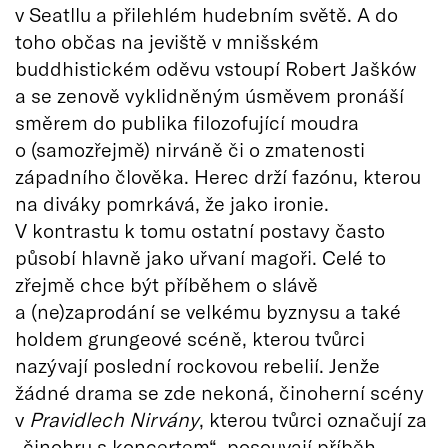
v Seatllu a přilehlém hudebním světě. A do
toho občas na jeviště v mnišském
buddhistickém oděvu vstoupí Robert Jašków
a se zenově vyklidněným úsměvem pronáší
směrem do publika filozofující moudra
o (samozřejmě) nirváně či o zmatenosti
západního člověka. Herec drží fazónu, kterou
na diváky pomrkává, že jako ironie.
V kontrastu k tomu ostatní postavy často
působí hlavně jako uřvaní magoři. Celé to
zřejmě chce být příběhem o slávě
a (ne)zaprodání se velkému byznysu a také
holdem grungeové scéně, kterou tvůrci
nazývají poslední rockovou rebelií. Jenže
žádné drama se zde nekoná, činoherní scény
v
Pravidlech Nirvány
, kterou tvůrci označují za
„činohru s koncertem“, posouvají příběh