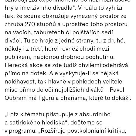
hry a imerzivního divadla“. V reálu to vyhlíží
tak, že scéna obkružuje vymezený prostor ze
zhruba 270 stupňů a uprostřed toho prostoru
na vacích, taburetech či polštářích sedí
diváci. Tu se hraje z jedné strany, tu z druhé,
někdy i z třetí, herci rovněž chodí mezi
publikem, nabídnou drobnou pochutinu.
Herecká akce se zde tudíž chvílemi odehrává
přímo na dotek. Ale vyskytuje-li se nějaká
naléhavost, tak hlavně v pohledech velitele
mise přímo do očí nejbližších diváků – Pavel
Oubram má figuru a charisma, které to dokáží.
„Lotz k tématu přistupuje z absurdního
a satirického hlediska“, dočteme se
v programu. „Rozšiřuje postkoloniální kritiku,