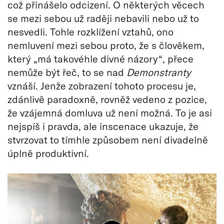
což přinášelo odcizení. O některých věcech
se mezi sebou už raději nebavili nebo už to
nesvedli. Tohle rozklížení vztahů, ono
nemluvení mezi sebou proto, že s člověkem,
který „má takovéhle divné názory“, přece
nemůže být řeč, to se nad
Demonstranty
vznáší. Jenže zobrazení tohoto procesu je,
zdánlivě paradoxně, rovněž vedeno z pozice,
že vzájemná domluva už není možná. To je asi
nejspíš i pravda, ale inscenace ukazuje, že
stvrzovat to tímhle způsobem není divadelně
úplně produktivní.