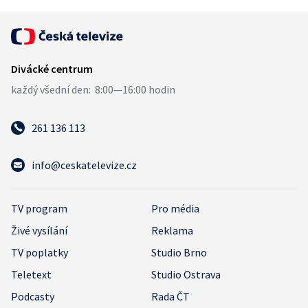
261 136 113
info@ceskatelevize.cz
TV program
Pro média
Živé vysílání
Reklama
TV poplatky
Studio Brno
Teletext
Studio Ostrava
Podcasty
Rada ČT