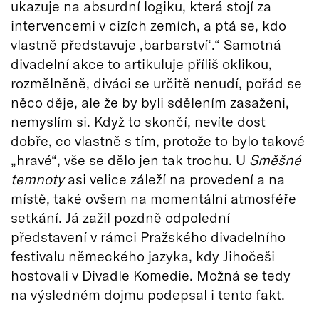
ukazuje na absurdní logiku, která stojí za
intervencemi v cizích zemích, a ptá se, kdo
vlastně představuje ‚barbarství‘.“ Samotná
divadelní akce to artikuluje příliš oklikou,
rozmělněně, diváci se určitě nenudí, pořád se
něco děje, ale že by byli sdělením zasaženi,
nemyslím si. Když to skončí, nevíte dost
dobře, co vlastně s tím, protože to bylo takové
„hravé“, vše se dělo jen tak trochu. U
Směšné
temnoty
asi velice záleží na provedení a na
místě, také ovšem na momentální atmosféře
setkání. Já zažil pozdně odpolední
představení v rámci Pražského divadelního
festivalu německého jazyka, kdy Jihočeši
hostovali v Divadle Komedie. Možná se tedy
na výsledném dojmu podepsal i tento fakt.