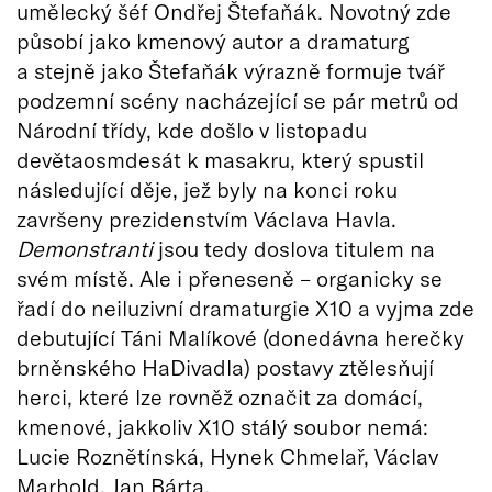
umělecký šéf Ondřej Štefaňák. Novotný zde
působí jako kmenový autor a dramaturg
a stejně jako Štefaňák výrazně formuje tvář
podzemní scény nacházející se pár metrů od
Národní třídy, kde došlo v listopadu
devětaosmdesát k masakru, který spustil
následující děje, jež byly na konci roku
završeny prezidenstvím Václava Havla.
Demonstranti
jsou tedy doslova titulem na
svém místě. Ale i přeneseně – organicky se
řadí do neiluzivní dramaturgie X10 a vyjma zde
debutující Táni Malíkové (donedávna herečky
brněnského HaDivadla) postavy ztělesňují
herci, které lze rovněž označit za domácí,
kmenové, jakkoliv X10 stálý soubor nemá:
Lucie Roznětínská, Hynek Chmelař, Václav
Marhold, Jan Bárta.