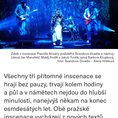
Záběr z inscenace
Pravidla Nirvány
pražského Švandova divadla: s nástroji
(zleva) Jan Mansfeld, Matěj Anděl a Jakub Tvrdík, zpívá Barbora Křupková,
foto: Švandovo Divadlo – Alena Hrbková
Všechny tři přítomné inscenace se
hrají bez pauzy, trvají kolem hodiny
a půl a v námětech nejdou do hlubší
minulosti, nanejvýš někam na konec
osmdesátých let. Obě pražské
inscenace vycházejí z nových textů