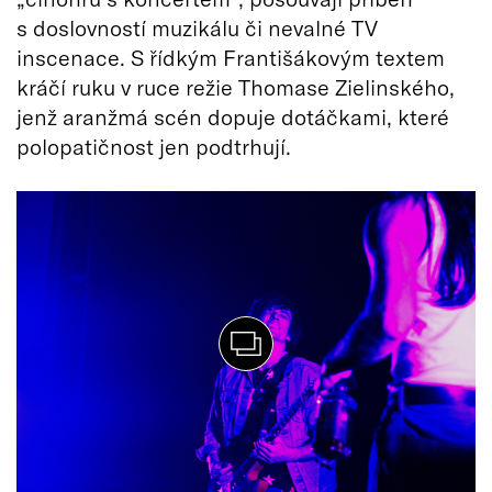
s doslovností muzikálu či nevalné TV
inscenace. S řídkým Františákovým textem
kráčí ruku v ruce režie Thomase Zielinského,
jenž aranžmá scén dopuje dotáčkami, které
polopatičnost jen podtrhují.