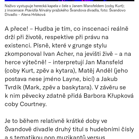
Naživo vystupuje herecká kapela v čele s Janem Mansfeldem (coby Kurt);
z inscenace
Pravidla Nirvány
pražského Švandova divadla, foto: Švandovo
Divadlo – Alena Hrbková
A přece! – Hudba je tím, co inscenaci reálně
drží při životě, respektive při právu na
existenci. Písně, které v grunge stylu
zkomponoval Ivan Acher, na jevišti živě – a na
herce výtečně! – interpretují Jan Mansfeld
(coby Kurt, zpěv a kytara), Matěj Anděl (jeho
postava nese jméno Layne, bicí) a Jakub
Tvrdík (Mark, zpěv a baskytara). V závěru se
k nim pěvecky zdatně přidá Barbora Křupková
coby Courtney.
Je to během relativně krátké doby ve
Švandově divadle druhý titul s hudebními čísly
a s tematikou pop muzikantů versus