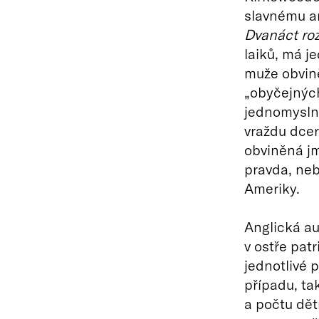
slavnému a
Dvanáct ro
laiků, má j
muže obvin
„obyčejných
jednomyslný
vraždu dcer
obviněná jm
pravda, neb
Ameriky.
Anglická au
v ostře pat
jednotlivé 
případu, tak
a počtu dětí