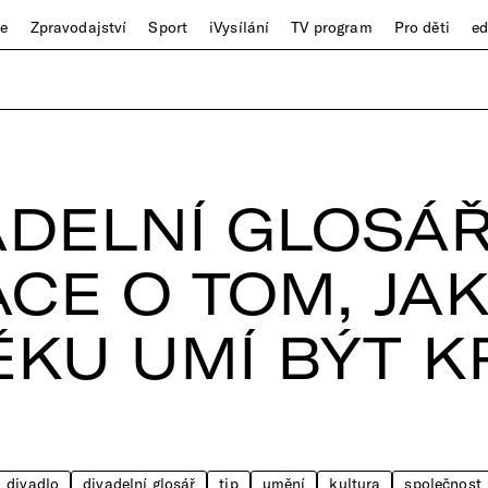
ze
Zpravodajství
Sport
iVysílání
TV program
Pro děti
e
ADELNÍ GLOSÁŘ:
CE O TOM, JA
ĚKU UMÍ BÝT K
divadlo
divadelní glosář
tip
umění
kultura
společnost