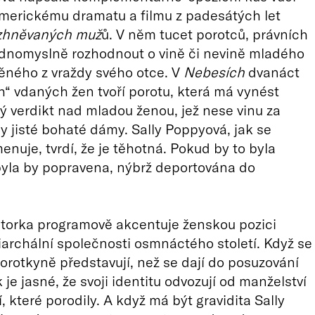
merickému dramatu a filmu z padesátých let
zhněvaných muž
ů. V něm tucet porotců, právních
ednomyslně rozhodnout o vině či nevině mladého
ěného z vraždy svého otce. V
Nebesích
dvanáct
“ vdaných žen tvoří porotu, která má vynést
 verdikt nad mladou ženou, jež nese vinu za
y jisté bohaté dámy. Sally Poppyová, jak se
enuje, tvrdí, že je těhotná. Pokud by to byla
yla by popravena, nýbrž deportována do
torka programově akcentuje ženskou pozici
riarchální společnosti osmnáctého století. Když se
porotkyně představují, než se dají do posuzování
 je jasné, že svoji identitu odvozují od manželství
, které porodily. A když má být gravidita Sally