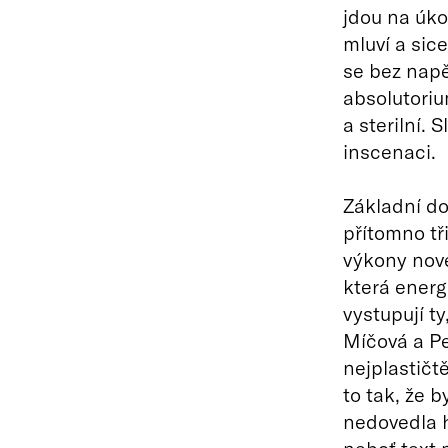
jdou na úko
mluví a sic
se bez napě
absolutoriu
a sterilní. 
inscenaci.
Základní doj
přítomno tř
výkony nov
která energ
vystupují t
Míčová a Pe
nejplastičt
to tak, že 
nedovedla h