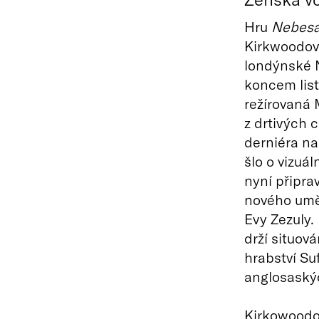
Hru
Nebes
Kirkwoodové
londýnské N
koncem lis
režírovaná
z drtivých 
derniéra na
šlo o vizuá
nyní připra
nového umě
Evy Zezuly.
drží situov
hrabství Su
anglosaskýc
Kirkowoodo