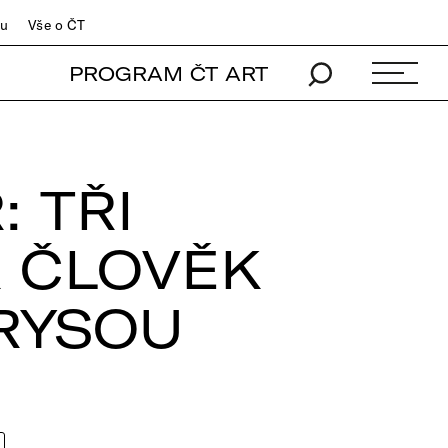
du
Vše o ČT
PROGRAM ČT ART
 TŘI
K ČLOVĚK
RYSOU