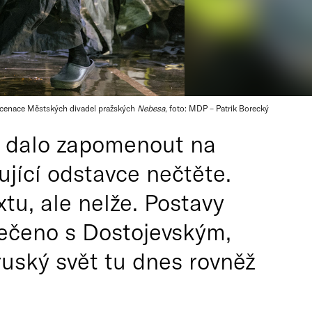
inscenace Městských divadel pražských
Nebesa
, foto: MDP – Patrik Borecký
 a dalo zapomenout na
ující odstavce nečtěte.
tu, ale nelže. Postavy
řečeno s Dostojevským,
ruský svět tu dnes rovněž