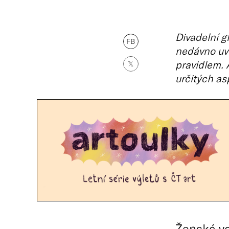
Divadelní g
FB
nedávno uv
pravidlem. 
𝕏
určitých as
Ženská v