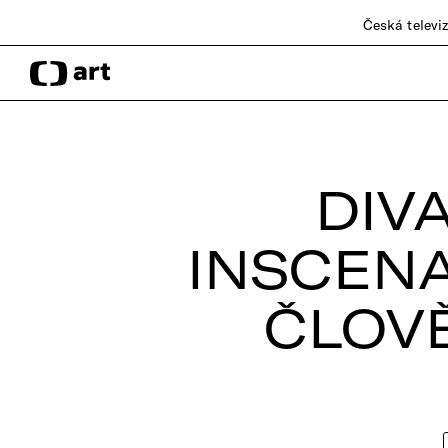
Česká televi
DIV
INSCENA
ČLOV