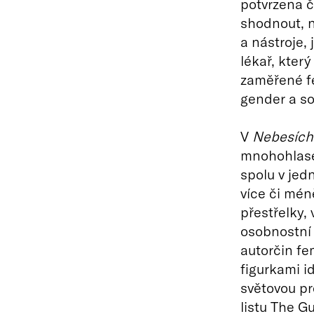
potvrzena č
shodnout, n
a nástroje, 
lékař, který
zaměřené fe
gender a so
V
Nebesích
mnohohlase
spolu v jed
více či mén
přestřelky, 
osobnostní 
autorčin fe
figurkami 
světovou pr
listu The G