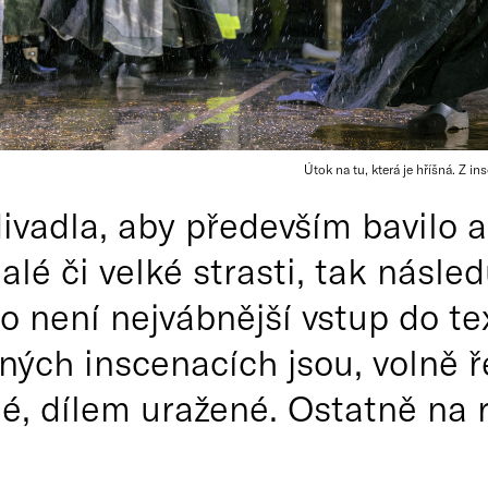
Útok na tu, která je hříšná. Z 
divadla, aby především bavilo
lé či velké strasti, tak násled
o není nejvábnější vstup do tex
aných inscenacích jsou, volně 
é, dílem uražené. Ostatně na 