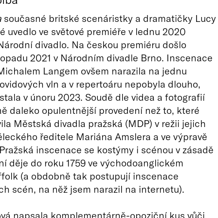
a
současné britské scenáristky a dramatičky Lucy
 uvedlo ve světové premiéře v lednu 2020
árodní divadlo. Na českou premiéru došlo
topadu 2021 v Národním divadle Brno. Inscenace
 Michalem Langem ovšem narazila na jednu
covidových vln a v repertoáru nepobyla dlouho,
stala v únoru 2023. Soudě dle videa a fotografií
lně daleko opulentnější provedení než to, které
vila Městská divadla pražská (MDP) v režii jejich
leckého ředitele Mariána Amslera a ve výpravě
 Pražská inscenace se kostýmy i scénou v zásadě
ání děje do roku 1759 ve východoanglickém
ffolk (a obdobně tak postupují inscenace
h scén, na něž jsem narazil na internetu).
vá napsala komplementárně-opoziční kus vůči