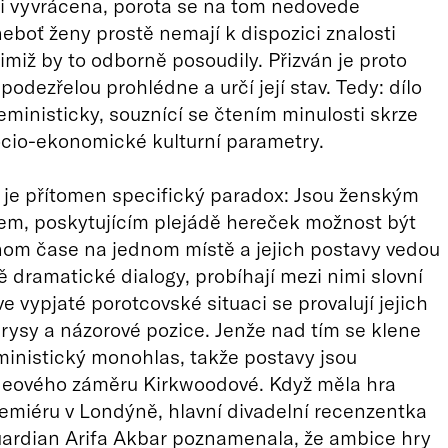
i vyvrácena, porota se na tom nedovede
eboť ženy prostě nemají k dispozici znalosti
jimiž by to odborně posoudily. Přizván je proto
 podezřelou prohlédne a určí její stav. Tedy: dílo
ministicky, souznící se čtením minulosti skrze
cio-ekonomické kulturní parametry.
je přítomen specifický paradox: Jsou ženským
m, poskytujícím plejádě hereček možnost být
nom čase na jednom místě a jejich postavy vedou
ě dramatické dialogy, probíhají mezi nimi slovní
ve vypjaté porotcovské situaci se provalují jejich
rysy a názorové pozice. Jenže nad tím se klene
ministický monohlas, takže postavy jsou
ideového záměru Kirkwoodové. Když měla hra
emiéru v Londýně, hlavní divadelní recenzentka
uardian Arifa Akbar poznamenala, že ambice hry