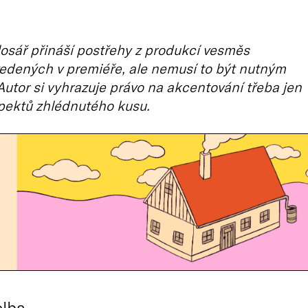
losář přináší postřehy z produkcí vesměs
edených v premiéře, ale nemusí to být nutným
Autor si vyhrazuje právo na akcentování třeba jen
pektů zhlédnutého kusu.
olba