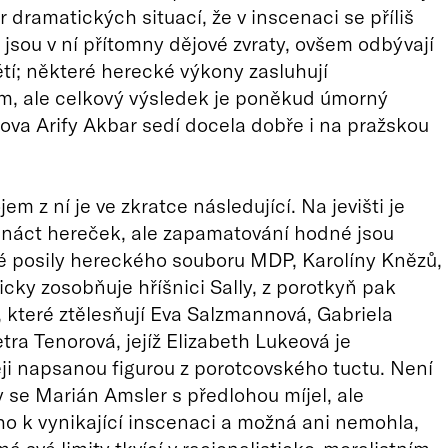
r dramatických situací, že v inscenaci se příliš
e jsou v ní přítomny dějové zvraty, ovšem odbývají
tí; některé herecké výkony zasluhují
m, ale celkový výsledek je poněkud úmorný
Slova Arify Akbar sedí docela dobře i na pražskou
em z ní je ve zkratce následující. Na jevišti je
ináct hereček, ale zapamatování hodné jsou
é posily hereckého souboru MDP, Karolíny Knězů,
icky zosobňuje hříšnici Sally, z porotkyň pak
y, které ztělesňují Eva Salzmannová, Gabriela
tra Tenorová, jejíž Elizabeth Lukeová je
ěji napsanou figurou z porotcovského tuctu. Není
by se Marián Amsler s předlohou míjel, ale
o k vynikající inscenaci a možná ani nemohla,