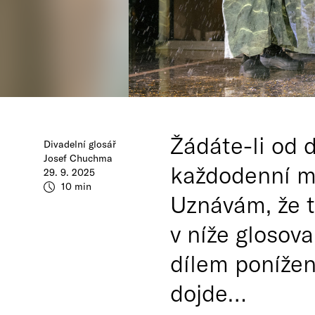
Žádáte-li od 
Divadelní glosář
Josef Chuchma
každodenní ma
29. 9. 2025
10 min
Uznávám, že t
v níže glosov
dílem ponížen
dojde…