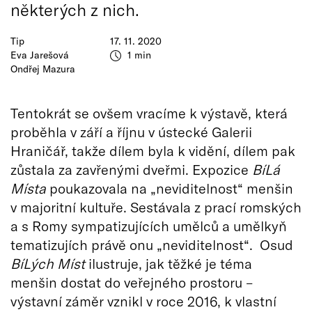
některých z nich.
Tip
17. 11. 2020
Eva Jarešová
1 min
Ondřej Mazura
Tentokrát se ovšem vracíme k výstavě, která
proběhla v září a říjnu v ústecké Galerii
Hraničář, takže dílem byla k vidění, dílem pak
zůstala za zavřenými dveřmi. Expozice
BíLá
Místa
poukazovala na „neviditelnost“ menšin
v majoritní kultuře. Sestávala z prací romských
a s Romy sympatizujících umělců a umělkyň
tematizujích právě onu „neviditelnost“. Osud
BíLých Míst
ilustruje, jak těžké je téma
menšin dostat do veřejného prostoru –
výstavní záměr vznikl v roce 2016, k vlastní