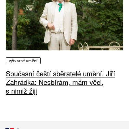
výtvarné umění
Současní čeští sběratelé umění. Jiří
Zahrádka: Nesbírám, mám věci,
s nimiž žiji