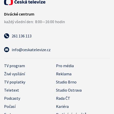
261 136 113
info@ceskatelevize.cz
TV program
Pro média
Živé vysílání
Reklama
TV poplatky
Studio Brno
Teletext
Studio Ostrava
Podcasty
Rada ČT
Počasí
Kariéra