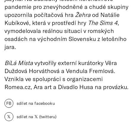
pandemie pro znevýhodněné a chudé skupiny
upozornila počítačová hra
Žehra
od Natálie
Kubíkové, která v prostředí hry
The Sims 4
,
vymodelovala reálnou situaci v romských
osadách na východním Slovensku z letošního
jara.
BíLá Místa
vytvořily externí kurátorky Věra
Duždová Horváthová a Vendula Fremlová.
Vznikla ve spolupráci s organizacemi
Romea.cz, Ara art a Divadlo Husa na provázku.
FB
sdílet na facebooku
𝕏
sdílet na 𝕏 (twitteru)