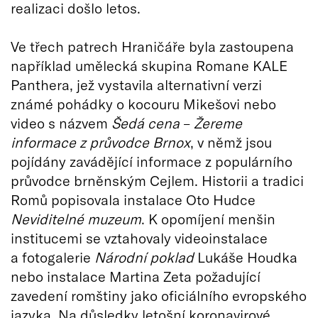
realizaci došlo letos.
Ve třech patrech Hraničáře byla zastoupena
například umělecká skupina Romane KALE
Panthera, jež vystavila alternativní verzi
známé pohádky o kocouru Mikešovi nebo
video s názvem
Šedá cena
–
Žereme
informace z průvodce Brnox
, v němž jsou
pojídány zavádějící informace z populárního
průvodce brněnským Cejlem. Historii a tradici
Romů popisovala instalace Oto Hudce
Neviditelné muzeum
. K opomíjení menšin
institucemi se vztahovaly videoinstalace
a fotogalerie
Národní poklad
Lukáše Houdka
nebo instalace Martina Zeta požadující
zavedení romštiny jako oficiálního evropského
jazyka. Na důsledky letošní koronavirové