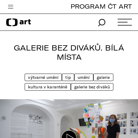
PROGRAM ČT ART
Česká televize
Zpravodajství
Sport
GALERIE BEZ DIVÁKŮ. BÍLÁ
iVysílání
MÍSTA
TV program
výtvarné umění
tip
umění
galerie
Pro děti
kultura v karanténě
galerie bez diváků
edu
Vše o ČT