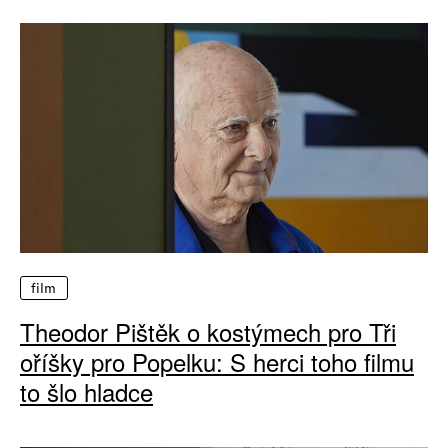
film
Theodor Pištěk o kostýmech pro Tři
oříšky pro Popelku: S herci toho filmu
to šlo hladce