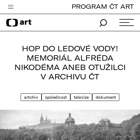
PROGRAM ČT ART
Česká televize
Zpravodajství
Sport
HOP DO LEDOVÉ VODY!
iVysílání
MEMORIÁL ALFRÉDA
NIKODÉMA ANEB OTUŽILCI
TV program
V ARCHIVU ČT
Pro děti
edu
artchiv
společnost
televize
dokument
Vše o ČT