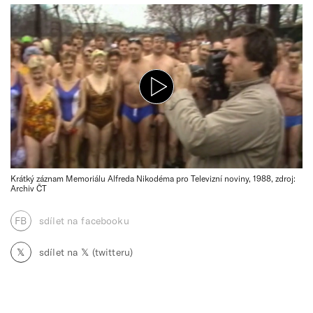
Krátký záznam Memoriálu Alfreda Nikodéma pro Televizní noviny, 1988, zdroj:
Archiv ČT
FB
sdílet na facebooku
𝕏
sdílet na 𝕏 (twitteru)