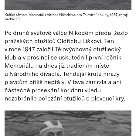
Krátký záznam Memoriálu Alfreda Nikodéma pro Televizní noviny, 1967, zdroj:
Archiv ČT
Po druhé světové válce Nikodém předal žezlo
pražských otužilců Oldřichu Liškovi. Ten
v roce 1947 založil Tělovýchovný otužilecký
klub a v prosinci se uskutečnil první ročník
Memoriálu na dnes již tradičním místě
u Národního divadla. Tehdejší kruté mrazy
plavcům příliš nepřály, Vltava zamrzla a ani
částečné prosekání koridoru v ledu
nezabránilo pořezání otužilců o plovoucí kry.