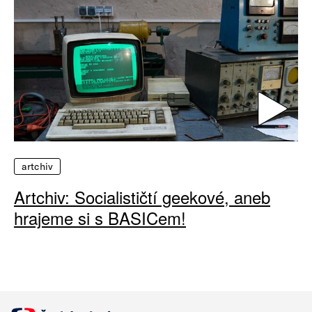
artchiv
Artchiv: Socialističtí geekové, aneb
hrajeme si s BASICem!