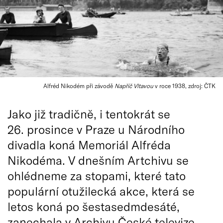
Alfréd Nikodém při závodě
Napříč Vltavou
v roce 1938, zdroj: ČTK
Jako již tradičně, i tentokrát se
26. prosince v Praze u Národního
divadla koná Memoriál Alfréda
Nikodéma. V dnešním Artchivu se
ohlédneme za stopami, které tato
populární otužilecká akce, která se
letos koná po šestasedmdesáté,
zanechala v Archivu České televize.