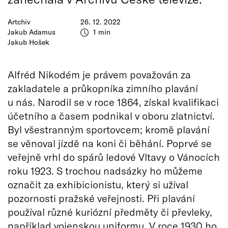
Artchiv
26. 12. 2022
Jakub Adamus
1 min
Jakub Hošek
Alfréd Nikodém je právem považován za
zakladatele a průkopníka zimního plavání
u nás. Narodil se v roce 1864, získal kvalifikaci
účetního a časem podnikal v oboru zlatnictví.
Byl všestranným sportovcem; kromě plavání
se věnoval jízdě na koni či běhání. Poprvé se
veřejně vrhl do spárů ledové Vltavy o Vánocích
roku 1923. S trochou nadsázky ho můžeme
označit za exhibicionistu, který si užíval
pozornosti pražské veřejnosti. Při plavání
používal různé kuriózní předměty či převleky,
například vojenskou uniformu. V roce 1930 ho