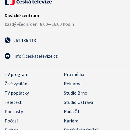
261 136 113
info@ceskatelevize.cz
TV program
Pro média
Živé vysílání
Reklama
TV poplatky
Studio Brno
Teletext
Studio Ostrava
Podcasty
Rada ČT
Počasí
Kariéra
E-shop
Podávání námětů