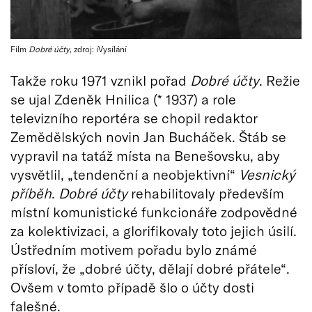
Film
Dobré účty
, zdroj: iVysílání
Takže roku 1971 vznikl pořad
Dobré účty
. Režie
se ujal Zdeněk Hnilica (* 1937) a role
televizního reportéra se chopil redaktor
Zemědělských novin Jan Bucháček. Štáb se
vypravil na tatáž místa na Benešovsku, aby
vysvětlil, „tendenční a neobjektivní“
Vesnický
příběh
.
Dobré účty
rehabilitovaly především
místní komunistické funkcionáře zodpovědné
za kolektivizaci, a glorifikovaly toto jejich úsilí.
Ústředním motivem pořadu bylo známé
přísloví, že „dobré účty, dělají dobré přátele“.
Ovšem v tomto případě šlo o účty dosti
falešné.