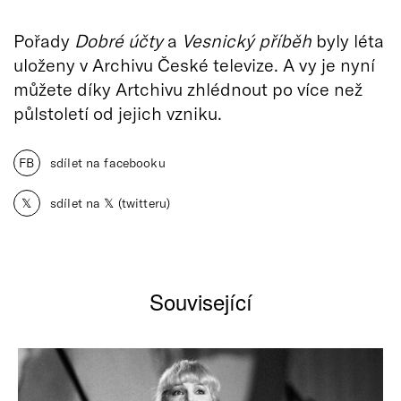
Pořady
Dobré účty
a
Vesnický příběh
byly léta
uloženy v Archivu České televize. A vy je nyní
můžete díky Artchivu zhlédnout po více než
půlstoletí od jejich vzniku.
FB
sdílet na facebooku
𝕏
sdílet na 𝕏 (twitteru)
Související