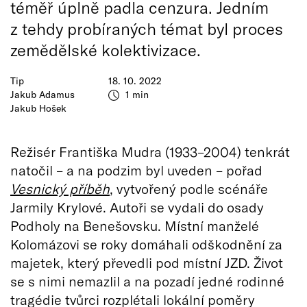
téměř úplně padla cenzura. Jedním
z tehdy probíraných témat byl proces
zemědělské kolektivizace.
Tip
18. 10. 2022
Jakub Adamus
1 min
Jakub Hošek
Režisér Františka Mudra (1933–2004) tenkrát
natočil – a na podzim byl uveden – pořad
Vesnický příběh
, vytvořený podle scénáře
Jarmily Krylové. Autoři se vydali do osady
Podholy na Benešovsku. Místní manželé
Kolomázovi se roky domáhali odškodnění za
majetek, který převedli pod místní JZD. Život
se s nimi nemazlil a na pozadí jedné rodinné
tragédie tvůrci rozplétali lokální poměry