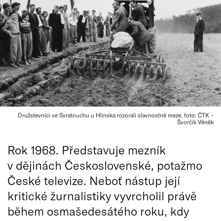
Družstevníci ve Svratouchu u Hlinska rozorali slavnostně meze, foto: ČTK –
Švorčík Věněk
Rok 1968. Představuje mezník
v dějinách Československé, potažmo
České televize. Neboť nástup její
kritické žurnalistiky vyvrcholil právě
během osmašedesátého roku, kdy