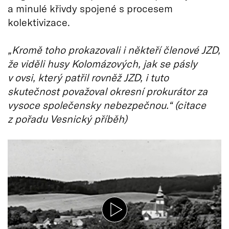
a minulé křivdy spojené s procesem
kolektivizace.
„Kromě toho prokazovali i někteří členové JZD,
že viděli husy Kolomázových, jak se pásly
v ovsi, který patřil rovněž JZD, i tuto
skutečnost považoval okresní prokurátor za
vysoce společensky nebezpečnou.“ (citace
z pořadu Vesnický příběh)