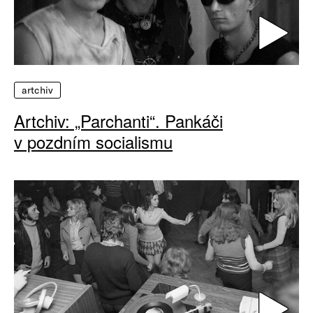
artchiv
Artchiv: „Parchanti“. Pankáči
v pozdním socialismu