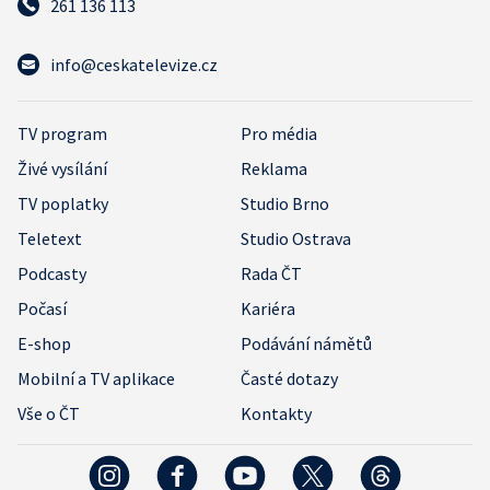
261 136 113
info@ceskatelevize.cz
TV program
Pro média
Živé vysílání
Reklama
TV poplatky
Studio Brno
Teletext
Studio Ostrava
Podcasty
Rada ČT
Počasí
Kariéra
E-shop
Podávání námětů
Mobilní a TV aplikace
Časté dotazy
Vše o ČT
Kontakty