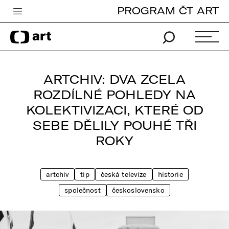
PROGRAM ČT ART
Česká televize
Zpravodajství
Sport
ARTCHIV: DVA ZCELA
iVysílání
ROZDÍLNÉ POHLEDY NA
KOLEKTIVIZACI, KTERÉ OD
TV program
SEBE DĚLILY POUHÉ TŘI
Pro děti
ROKY
edu
Vše o ČT
artchiv
tip
česká televize
historie
společnost
československo