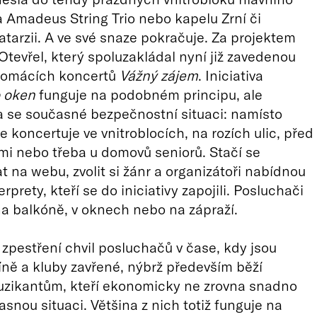
 Amadeus String Trio nebo kapelu Zrní či
tarzii. A ve své snaze pokračuje. Za projektem
 Otevřel, který spoluzakládal nyní již zavedenou
domácích koncertů
Vážný zájem
. Iniciativa
 oken
funguje na podobném principu, ale
a se současné bezpečnostní situaci: namísto
e koncertuje ve vnitroblocích, na rozích ulic, před
i nebo třeba u domovů seniorů. Stačí se
at na webu, zvolit si žánr a organizátoři nabídnou
rprety, kteří se do iniciativy zapojili. Posluchači
na balkóně, v oknech nebo na zápraží.
 zpestření chvil posluchačů v čase, kdy jsou
íně a kluby zavřené, nýbrž především běží
zikantům, kteří ekonomicky ne zrovna snadno
snou situaci. Většina z nich totiž funguje na