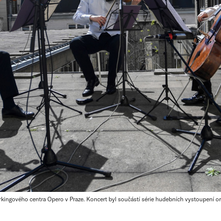
kingového centra Opero v Praze. Koncert byl součástí série hudebních vystoupení o