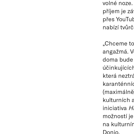
volné noze.
příjem je z
přes YouTu
nabízí tvůrč
„Chceme to
angažmá. V
doma bude v
účinkujících
která neztr
karanténníc
(maximálně)
kulturních 
iniciativa
H
možností je
na kulturní
Donio.