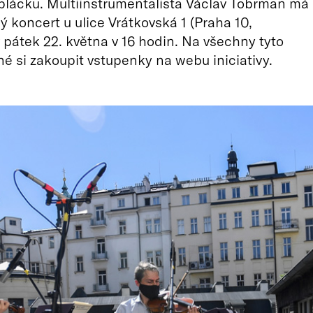
lácku. Multiinstrumentalista Václav Tobrman má
 koncert u ulice Vrátkovská 1 (Praha 10,
v pátek 22. května v 16 hodin. Na všechny tyto
né si zakoupit vstupenky na webu iniciativy.