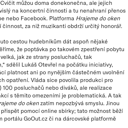
 Cvičit můžou doma donekonečna, ale jejich
ávislý na koncertní činnosti a tu nenahraní přenos
be nebo Facebook. Platforma
Hrajeme do oken
í činnost, za niž muzikanti obdrží určitý honorář.
uto cestou hudebníkům dát aspoň nějaké
ěříme, že poptávka po takovém zpestření pobytu
elká, jak ze strany posluchačů, tak
,“ sdělil Lukáš Otevřel na počátku iniciativy,
ácí platnost ani po nynějším částečném uvolnění
h opatření. Vláda sice povolila produkci pro
 100 posluchačů nebo diváků, ale realizace
akcí s těmito omezeními je problematická. A tak
rajeme do oken
zatím nepozbývá smyslu. Jinou
 přispět pomocí online sbírky; tato možnost běží
m portálu GoOut.cz či na dárcovské platformě