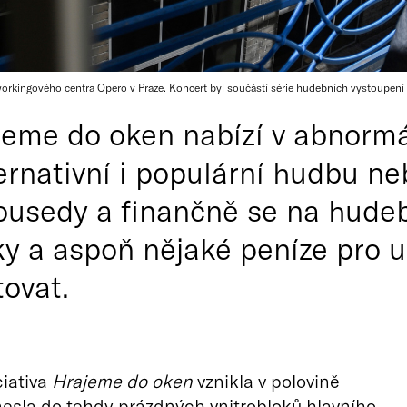
orkingového centra Opero v Praze. Koncert byl součástí série hudebních vystoupení
ajeme do oken nabízí v abnorm
ernativní i populární hudbu neb
ousedy a finančně se na hudebn
tky a aspoň nějaké peníze pro
ovat.
ciativa
Hrajeme do oken
vznikla v polovině
nesla do tehdy prázdných vnitrobloků hlavního