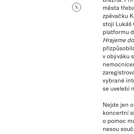
města třeba
𝕏
zpěvačku Ka
stojí Lukáš
platformu 
Hrajeme do
přizpůsobil
v obýváku s
nemocnicem
zaregistrov
vybrané inte
se uvelebí 
Nejde jen o
koncertní s
o pomoc mu
nesou souča