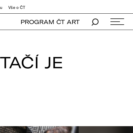
du
Vše o ČT
PROGRAM ČT ART
TAČÍ JE