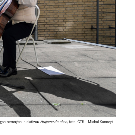
rganizovaných iniciativou
Hrajeme do oken
, foto: ČTK – Michal Kamaryt