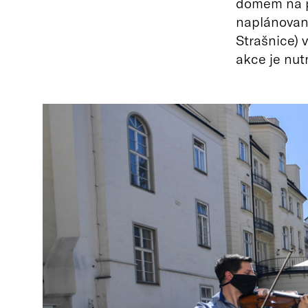
domem na p
naplánovaný
Strašnice) 
akce je nut