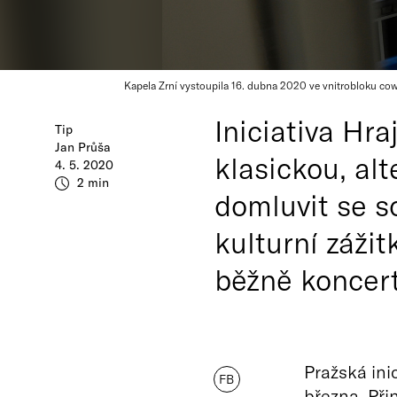
Kapela Zrní vystoupila 16. dubna 2020 ve vnitrobloku cow
Iniciativa Hr
Tip
Jan Průša
klasickou, alt
4. 5. 2020
2 min
domluvit se s
kulturní záži
běžně koncert
Pražská ini
FB
března. Při