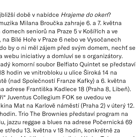
ejbližší době v nabídce
Hrajeme do oken
?
uzika Milana Broučka zahraje 6. a 7. května
 domech seniorů na Praze 5 v Košířích a ve
 na Bílé Hoře v Praze 6 nebo ve Vysočanech
Kdo by o ni měl zájem před svým domem, nechť se
a webu iniciativy a domluví se s organizátory.
dý komorní soubor Belfiato Quintet se představí
18 hodin ve vnitrobloku u ulice Široká 14 na
ě (nad Společností Franze Kafky) a 6. května
na adrese Františka Kadlece 18 (Praha 8, Libeň).
ři“ Juventus Collegium FOK se uvedou ve
 kina Mat na Karlově náměstí (Praha 2) v úterý 12.
 hodin. Trio The Brownies představí program na
u, jazzu reggae a blues na adrese Počernická 69
ve středu 13. května v 18 hodin, konkrétně za