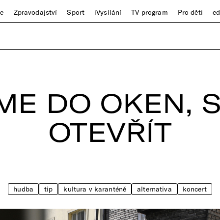
ze
Zpravodajství
Sport
iVysílání
TV program
Pro děti
e
E DO OKEN, S
OTEVŘÍT
hudba
tip
kultura v karanténě
alternativa
koncert