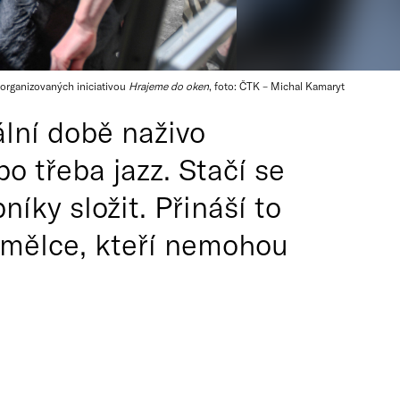
 organizovaných iniciativou
Hrajeme do oken
, foto: ČTK – Michal Kamaryt
ální době naživo
o třeba jazz. Stačí se
íky složit. Přináší to
 umělce, kteří nemohou