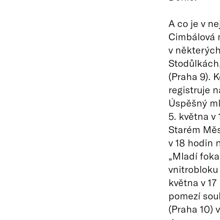
A co je v n
Cimbálová m
v některých
Stodůlkách,
(Praha 9). 
registruje n
Úspěšný mla
5. května v 
Starém Měst
v 18 hodin 
„Mladí foka
vnitrobloku
května v 17
pomezí soul
(Praha 10) 