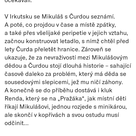
V Irkutsku se Mikuláš s Čurdou seznámí.
A poté, co projdou v čase a místě zpátky,
a také přes všelijaké peripetie v jejich vztahu,
začnou konstruovat letadlo, s nímž chtěl před
lety Čurda přeletět hranice. Zároveň se
ukazuje, že za nevraživostí mezi Mikulášovým
dědou a Čurdou stojí dlouhá historie – sahající
časově daleko za problém, který má děda se
sousedovými slepicemi, jež mu ničí záhony.
A konečně se do příběhu dostává i kluk
Renda, který se na „Pražáka“, jak místní děti
říkají Mikulášovi, jednou rozjede s minikárou,
ale skončí v kopřivách a svou ostudu musí
odčinit…