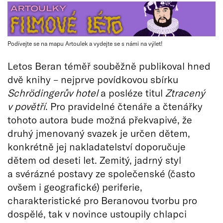
Podívejte se na mapu Artoulek a vydejte se s námi na výlet!
Letos Beran téměř souběžně publikoval hned
dvě knihy – nejprve povídkovou sbírku
Schrödingerův hotel
a posléze titul
Ztracený
v povětří
. Pro pravidelné čtenáře a čtenářky
tohoto autora bude možná překvapivé, že
druhý jmenovaný svazek je určen dětem,
konkrétně jej nakladatelství doporučuje
dětem od deseti let. Zemitý, jadrný styl
a svérázné postavy ze společenské (často
ovšem i geografické) periferie,
charakteristické pro Beranovou tvorbu pro
dospělé, tak v novince ustoupily chlapci