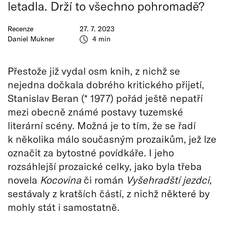
letadla. Drží to všechno pohromadě?
Recenze
27. 7. 2023
Daniel Mukner
4 min
Přestože již vydal osm knih, z nichž se
nejedna dočkala dobrého kritického přijetí,
Stanislav Beran (* 1977) pořád ještě nepatří
mezi obecně známé postavy tuzemské
literární scény. Možná je to tím, že se řadí
k několika málo současným prozaikům, jež lze
označit za bytostné povídkáře. I jeho
rozsáhlejší prozaické celky, jako byla třeba
novela
Kocovina
či román
Vyšehradští jezdci
,
sestávaly z kratších částí, z nichž některé by
mohly stát i samostatně.