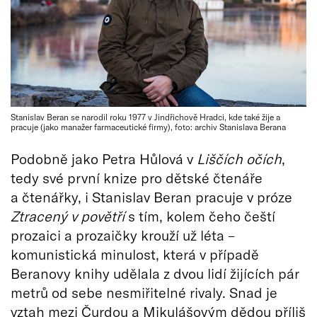
Stanislav Beran se narodil roku 1977 v Jindřichově Hradci, kde také žije a
pracuje (jako manažer farmaceutické firmy), foto: archiv Stanislava Berana
Podobně jako Petra Hůlová v
Liščích očích
,
tedy své první knize pro dětské čtenáře
a čtenářky, i Stanislav Beran pracuje v próze
Ztracený v povětří
s tím, kolem čeho čeští
prozaici a prozaičky krouží už léta –
komunistická minulost, která v případě
Beranovy knihy udělala z dvou lidí žijících pár
metrů od sebe nesmiřitelné rivaly. Snad je
vztah mezi Čurdou a Mikulášovým dědou příliš