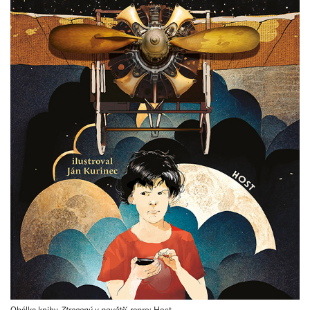
Obálka knihy
Ztracený v povětří
, repro: Host