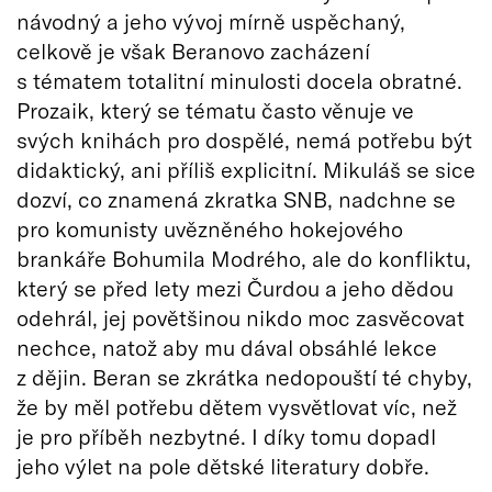
návodný a jeho vývoj mírně uspěchaný,
celkově je však Beranovo zacházení
s tématem totalitní minulosti docela obratné.
Prozaik, který se tématu často věnuje ve
svých knihách pro dospělé, nemá potřebu být
didaktický, ani příliš explicitní. Mikuláš se sice
dozví, co znamená zkratka SNB, nadchne se
pro komunisty uvězněného hokejového
brankáře Bohumila Modrého, ale do konfliktu,
který se před lety mezi Čurdou a jeho dědou
odehrál, jej povětšinou nikdo moc zasvěcovat
nechce, natož aby mu dával obsáhlé lekce
z dějin. Beran se zkrátka nedopouští té chyby,
že by měl potřebu dětem vysvětlovat víc, než
je pro příběh nezbytné. I díky tomu dopadl
jeho výlet na pole dětské literatury dobře.