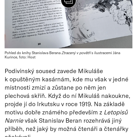
Pohled do knihy Stanislava Berana
Ztracený v povětří
s ilustracemi Jána
Kurince, foto: Host
Podivínský soused zavede Mikuláše
k opuštěným kasárnám, kde mu však v jedné
místnosti zmizí a zůstane po něm jen
plechová skříň. Když do ní Mikuláš nakoukne,
projde jí do Irkutsku v roce 1919. Na základě
motivu dobře známého především z
Letopisů
Narnie
však Stanislav Beran rozehrává jiný
příběh, než jaký by možná čtenáři a čtenářky
očekávali.