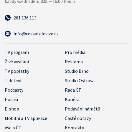
261 136 113
info@ceskatelevize.cz
TV program
Pro média
Živé vysílání
Reklama
TV poplatky
Studio Brno
Teletext
Studio Ostrava
Podcasty
Rada ČT
Počasí
Kariéra
E-shop
Podávání námětů
Mobilní a TV aplikace
Časté dotazy
Vše o ČT
Kontakty