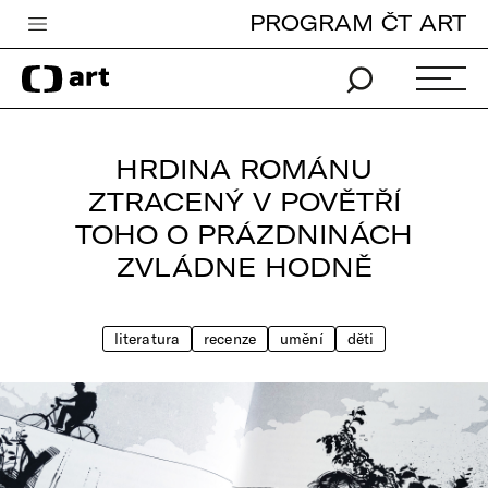
PROGRAM ČT ART
Česká televize
Zpravodajství
Sport
HRDINA ROMÁNU
iVysílání
ZTRACENÝ V POVĚTŘÍ
TOHO O PRÁZDNINÁCH
TV program
ZVLÁDNE HODNĚ
Pro děti
edu
literatura
recenze
umění
děti
Vše o ČT