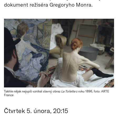
dokument režiséra Gregoryho Monra.
Takhle nějak nejspíš vznikal slavný obraz
La Toilette
z roku 1896, foto: ARTE
France
Čtvrtek 5. února, 20:15