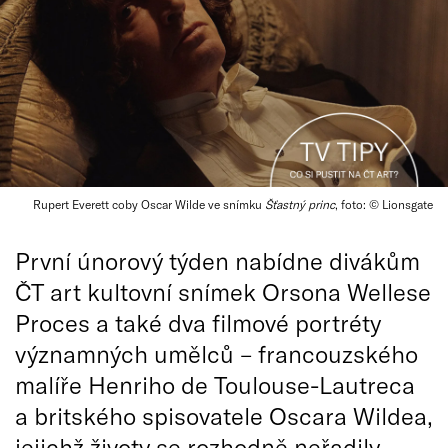
Rupert Everett coby Oscar Wilde ve snímku
Šťastný princ
, foto: © Lionsgate
První únorový týden nabídne divákům
ČT art kultovní snímek Orsona Wellese
Proces a také dva filmové portréty
významných umělců – francouzského
malíře Henriho de Toulouse-Lautreca
a britského spisovatele Oscara Wildea,
jejichž životy se rozhodně neřadily