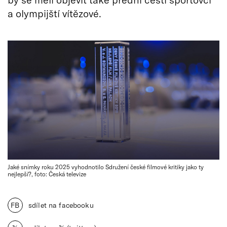
a olympijští vítězové.
Jaké snímky roku 2025 vyhodnotilo Sdružení české filmové kritiky jako ty
nejlepší?, foto: Česká televize
FB
sdílet na facebooku