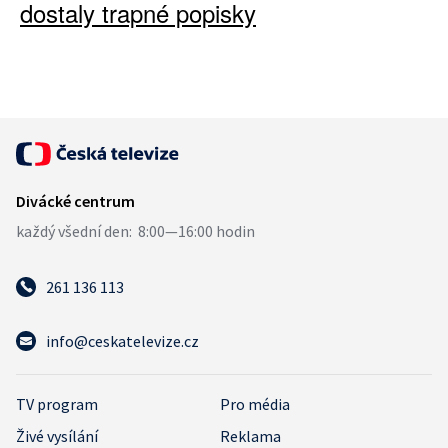
dostaly trapné popisky
261 136 113
info@ceskatelevize.cz
TV program
Pro média
Živé vysílání
Reklama