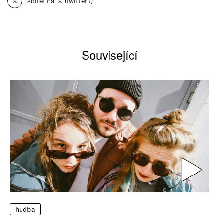
𝕏
sdílet na 𝕏 (twitteru)
Související
hudba