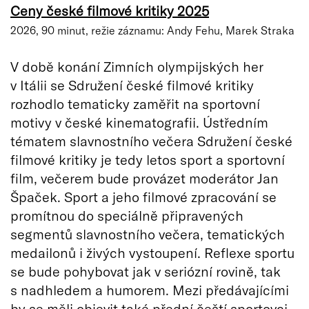
Ceny české filmové kritiky 2025
2026, 90 minut, režie záznamu: Andy Fehu, Marek Straka
V době konání Zimních olympijských her
v Itálii se Sdružení české filmové kritiky
rozhodlo tematicky zaměřit na sportovní
motivy v české kinematografii. Ústředním
tématem slavnostního večera Sdružení české
filmové kritiky je tedy letos sport a sportovní
film, večerem bude provázet moderátor Jan
Špaček. Sport a jeho filmové zpracování se
promítnou do speciálně připravených
segmentů slavnostního večera, tematických
medailonů i živých vystoupení. Reflexe sportu
se bude pohybovat jak v seriózní rovině, tak
s nadhledem a humorem. Mezi předávajícími
by se měli objevit také přední čeští sportovci