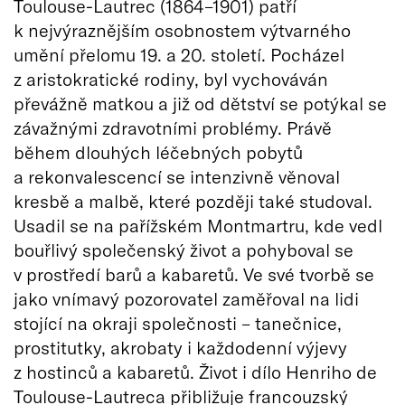
Toulouse-Lautrec (1864–1901) patří
k nejvýraznějším osobnostem výtvarného
umění přelomu 19. a 20. století. Pocházel
z aristokratické rodiny, byl vychováván
převážně matkou a již od dětství se potýkal se
závažnými zdravotními problémy. Právě
během dlouhých léčebných pobytů
a rekonvalescencí se intenzivně věnoval
kresbě a malbě, které později také studoval.
Usadil se na pařížském Montmartru, kde vedl
bouřlivý společenský život a pohyboval se
v prostředí barů a kabaretů. Ve své tvorbě se
jako vnímavý pozorovatel zaměřoval na lidi
stojící na okraji společnosti – tanečnice,
prostitutky, akrobaty i každodenní výjevy
z hostinců a kabaretů. Život i dílo Henriho de
Toulouse-Lautreca přibližuje francouzský