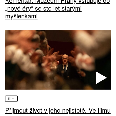
Komentář: Muzeum Prahy vstupuje do
„nové éry“ se sto let starými
myšlenkami
film
Přijmout život v jeho nejistotě. Ve filmu