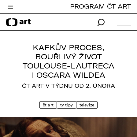
PROGRAM ČT ART
Česká televize
Zpravodajství
Sport
KAFKŮV PROCES,
iVysílání
BOUŘLIVÝ ŽIVOT
TOULOUSE-LAUTRECA
TV program
I OSCARA WILDEA
Pro děti
ČT ART V TÝDNU OD 2. ÚNORA
edu
Vše o ČT
čt art
tv tipy
televize