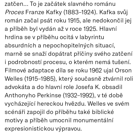
zatčen… To je začátek slavného románu
Proces
Franze Kafky (1883–1924). Kafka svůj
román začal psát roku 1915, ale nedokončil jej
a příběh byl vydán až v roce 1925. Hlavní
hrdina se v příběhu ocitá v labyrintu
absurdních a nepochopitelných situací,
marně se snaží dopátrat příčiny svého zatčení
i podrobností procesu, o kterém nemá tušení.
Filmové adaptace díla se roku 1962 ujal Orson
Welles (1915–1985), který současně ztvárnil roli
advokáta a do hlavní role Josefa K. obsadil
Anthonyho Perkinse (1932–1992), v té době
vycházející hereckou hvězdu. Welles ve svém
scénáři zapojil do příběhu také biblické
motivy a příběh umocnil monumentální
expresionistickou výpravou.