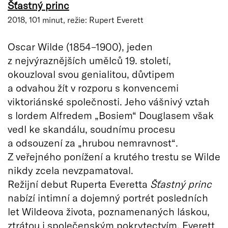
Šťastný princ
2018, 101 minut, režie: Rupert Everett
Oscar Wilde (1854–1900), jeden
z nejvýraznějších umělců 19. století,
okouzloval svou genialitou, důvtipem
a odvahou žít v rozporu s konvencemi
viktoriánské společnosti. Jeho vášnivý vztah
s lordem Alfredem „Bosiem“ Douglasem však
vedl ke skandálu, soudnímu procesu
a odsouzení za „hrubou nemravnost“.
Z veřejného ponížení a krutého trestu se Wilde
nikdy zcela nevzpamatoval.
Režijní debut Ruperta Everetta
Šťastný princ
nabízí intimní a dojemný portrét posledních
let Wildeova života, poznamenaných láskou,
ztrátou i společenským pokrytectvím. Everett