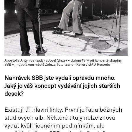
Apostolis Antymos (zády) a Józef Skrzek v dubnu 1974 při koncertě skupiny
SBB v jihopolském městě Zabrze, foto: Zenon Keller / GAD Records
Nahrávek SBB jste vydali opravdu mnoho.
Jaký je váš koncept vydávání jejich starších
desek?
Existují tři hlavní linky. První je řada běžných
studiových alb. Některé tituly nelze znovu
vydat kvůli licenčním podmínkám, ale