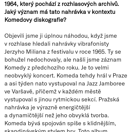
1964, který pochází z rozhlasových archivů.
Jaký význam má tato nahrávka v kontextu
Komedovy diskografie?
Objevili jsme ji úplnou náhodou, když jsme
v rozhlase hledali nahrávky vibrafonisty
Jerzyho Miliana z festivalu v roce 1965. Ty se
bohužel nedochovaly, ale našli jsme záznam
Komedy z předchozího roku. Je to velmi
neobvyklý koncert. Komeda tehdy hrál v Praze
a asi týden nato vystupoval na Jazz Jamboree
ve Varšavě, přičemž v každém městě
vystupoval s jinou rytmickou sekcí. Pražská
nahrávka je výrazně energičtější
a dynamičtější než jeho obvyklá tvorba.
Komeda bývá spojován spíše s klidnějším,
skandinávským stylem hry. Toto album