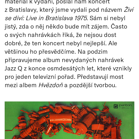
materiál k vydání, poslal nám koncert
z Bratislavy, který jsme vydali pod názvem
Živí
se diví: Live in Bratislava 1975
. Sám si nebyl
jistý, zda o něj někdo bude mít zájem. Často
o svých nahrávkách říká, že nejsou dost
dobré, že ten koncert nebyl nejlepší. Ale
většinou ho přesvědčíme. Na podzim
připravujeme album nevydaných nahrávek
Jazz Q z konce osmdesátých let, které vznikly
pro jeden televizní pořad. Představují most
mezi albem
Hvězdoň
a pozdější tvorbou.