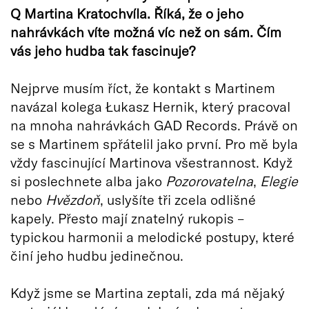
Q Martina Kratochvíla. Říká, že
o jeho
nahrávkách víte možná víc než on sám. Čím
vás jeho hudba tak fascinuje?
Nejprve musím říct, že kontakt s Martinem
navázal kolega Łukasz Hernik, který pracoval
na mnoha nahrávkách GAD Records. Právě on
se s Martinem spřátelil jako první. Pro mě byla
vždy fascinující Martinova všestrannost. Když
si poslechnete alba jako
Pozorovatelna
,
Elegie
nebo
Hvězdoň
, uslyšíte tři zcela odlišné
kapely. Přesto mají znatelný rukopis –
typickou harmonii a melodické postupy, které
činí jeho hudbu jedinečnou.
Když jsme se Martina zeptali, zda má nějaký