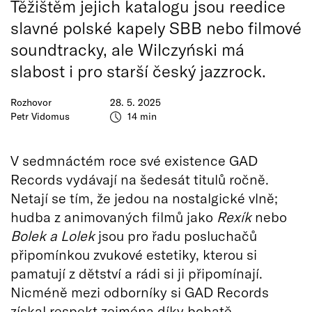
Těžištěm jejich katalogu jsou reedice
slavné polské kapely SBB nebo filmové
soundtracky, ale Wilczyński má
slabost i pro starší český jazzrock.
Rozhovor
28. 5. 2025
Petr Vidomus
14 min
V sedmnáctém roce své existence GAD
Records vydávají na šedesát titulů ročně.
Netají se tím, že jedou na nostalgické vlně;
hudba z animovaných filmů jako
Rexík
nebo
Bolek a Lolek
jsou pro řadu posluchačů
připomínkou zvukové estetiky, kterou si
pamatují z dětství a rádi si ji připomínají.
Nicméně mezi odborníky si GAD Records
získal respekt zejména díky bohatě