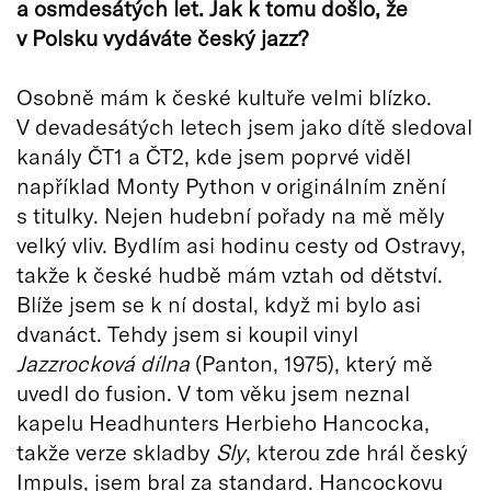
a osmdesátých let. Jak k tomu došlo, že
v Polsku vydáváte český jazz?
Osobně mám k české kultuře velmi blízko.
V devadesátých letech jsem jako dítě sledoval
kanály ČT1 a ČT2, kde jsem poprvé viděl
například Monty Python v originálním znění
s titulky. Nejen hudební pořady na mě měly
velký vliv. Bydlím asi hodinu cesty od Ostravy,
takže k české hudbě mám vztah od dětství.
Blíže jsem se k ní dostal, když mi bylo asi
dvanáct. Tehdy jsem si koupil vinyl
Jazzrocková dílna
(Panton, 1975), který mě
uvedl do fusion. V tom věku jsem neznal
kapelu Headhunters Herbieho Hancocka,
takže verze skladby
Sly
, kterou zde hrál český
Impuls, jsem bral za standard. Hancockovu