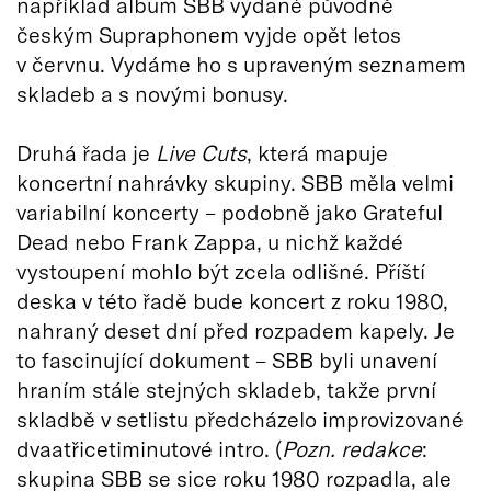
například album SBB vydané původně
českým Supraphonem vyjde opět letos
v červnu. Vydáme ho s upraveným seznamem
skladeb a s novými bonusy.
Druhá řada je
Live Cuts
, která mapuje
koncertní nahrávky skupiny. SBB měla velmi
variabilní koncerty – podobně jako Grateful
Dead nebo Frank Zappa, u nichž každé
vystoupení mohlo být zcela odlišné. Příští
deska v této řadě bude koncert z roku 1980,
nahraný deset dní před rozpadem kapely. Je
to fascinující dokument – SBB byli unavení
hraním stále stejných skladeb, takže první
skladbě v setlistu předcházelo improvizované
dvaatřicetiminutové intro. (
Pozn. redakce
:
skupina SBB se sice roku 1980 rozpadla, ale