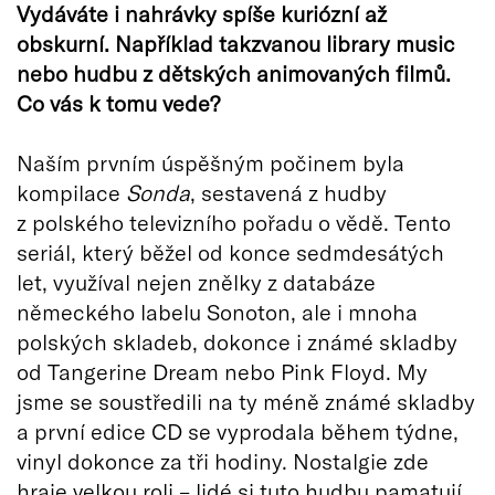
Vydáváte i nahrávky spíše kuriózní až
obskurní. Například takzvanou library music
nebo hudbu z dětských animovaných filmů.
Co vás k tomu vede?
Naším prvním úspěšným počinem byla
kompilace
Sonda
, sestavená z hudby
z polského televizního pořadu o vědě. Tento
seriál, který běžel od konce sedmdesátých
let, využíval nejen znělky z databáze
německého labelu Sonoton, ale i mnoha
polských skladeb, dokonce i známé skladby
od Tangerine Dream nebo Pink Floyd. My
jsme se soustředili na ty méně známé skladby
a první edice CD se vyprodala během týdne,
vinyl dokonce za tři hodiny. Nostalgie zde
hraje velkou roli – lidé si tuto hudbu pamatují