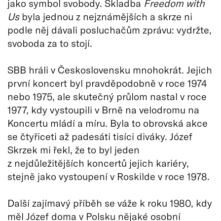
jako symbol svobody. Skladba
Freedom with
Us
byla jednou z nejznámějších a skrze ni
podle něj dávali posluchačům zprávu: vydržte,
svoboda za to stojí.
SBB hráli v Československu mnohokrát. Jejich
první koncert byl pravděpodobně v roce 1974
nebo 1975, ale skutečný průlom nastal v roce
1977, kdy vystoupili v Brně na velodromu na
Koncertu mládí a míru. Byla to obrovská akce
se čtyřiceti až padesáti tisíci diváky. Józef
Skrzek mi řekl, že to byl jeden
z nejdůležitějších koncertů jejich kariéry,
stejně jako vystoupení v Roskilde v roce 1978.
Další zajímavý příběh se váže k roku 1980, kdy
měl Józef doma v Polsku nějaké osobní