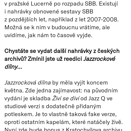
v pražské Lucerně po rozpadu SBB. Existují
i nahrávky obnovené sestavy SBB
z pozdějších let, například z let 2007–2008.
Možná se k nim v budoucnu vrátíme, ale
uvidíme, jak nám to časově vyjde.
Chystáte se vydat další nahrávky z českých
archivů? Zmínil jste už reedici
Jazzrockové
dílny
…
Jazzrocková dílna
by měla vyjít koncem
května. Zde jedna zajímavost: na původním
vydání je skladba
Živí se diví
od Jazz Q ve
studiové verzi s dodatečně přidaným
potleskem. Je to vlastně taková fake verze,
oproti ostatním kapelám, které natáčely živě.
Nyní zde bude bonus z Kratochvílova archivu,