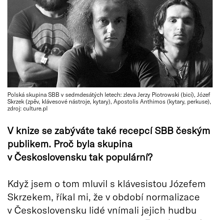
Polská skupina SBB v sedmdesátých letech: zleva Jerzy Piotrowski (bicí), Józef
Skrzek (zpěv, klávesové nástroje, kytary), Apostolis Anthimos (kytary, perkuse),
zdroj: culture.pl
V knize se zabýváte také recepcí SBB českým
publikem. Proč byla skupina
v Československu tak populární?
Když jsem o tom mluvil s klávesistou Józefem
Skrzekem, říkal mi, že v období normalizace
v Československu lidé vnímali jejich hudbu