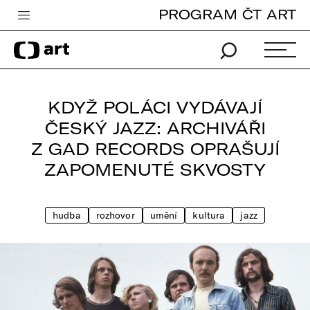
PROGRAM ČT ART
Česká televize
Zpravodajství
Sport
KDYŽ POLÁCI VYDÁVAJÍ
iVysílání
ČESKÝ JAZZ: ARCHIVÁŘI
Z GAD RECORDS OPRAŠUJÍ
TV program
ZAPOMENUTÉ SKVOSTY
Pro děti
edu
hudba
rozhovor
umění
kultura
jazz
Vše o ČT