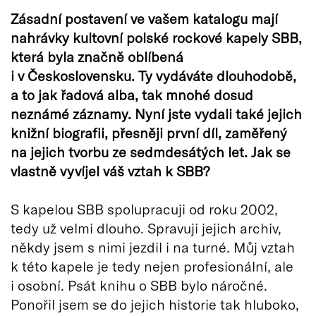
Zásadní postavení ve vašem katalogu mají
nahrávky kultovní polské rockové kapely SBB,
která byla značně oblíbená
i v Československu. Ty vydáváte dlouhodobě,
a to jak řadová alba, tak mnohé dosud
neznámé záznamy. Nyní jste vydali také jejich
knižní biografii, přesněji první díl, zaměřený
na jejich tvorbu ze sedmdesátých let. Jak se
vlastně vyvíjel váš vztah k SBB?
S kapelou SBB spolupracuji od roku 2002,
tedy už velmi dlouho. Spravuji jejich archiv,
někdy jsem s nimi jezdil i na turné. Můj vztah
k této kapele je tedy nejen profesionální, ale
i osobní. Psát knihu o SBB bylo náročné.
Ponořil jsem se do jejich historie tak hluboko,