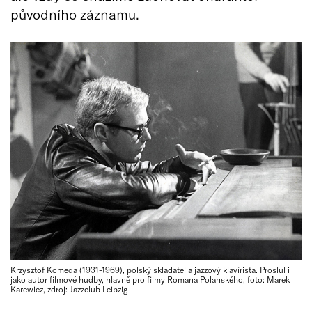
původního záznamu.
Krzysztof Komeda (1931-1969), polský skladatel a jazzový klavírista. Proslul i
jako autor filmové hudby, hlavně pro filmy Romana Polanského, foto: Marek
Karewicz, zdroj: Jazzclub Leipzig