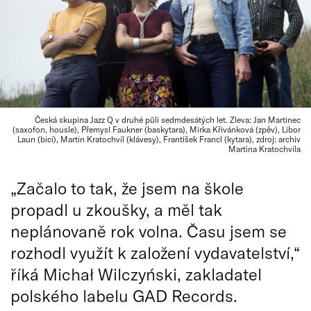
Česká skupina Jazz Q v druhé půli sedmdesátých let. Zleva: Jan Martinec
(saxofon, housle), Přemysl Faukner (baskytara), Mirka Křivánková (zpěv), Libor
Laun (bicí), Martin Kratochvíl (klávesy), František Francl (kytara), zdroj: archiv
Martina Kratochvíla
„Začalo to tak, že jsem na škole
propadl u zkoušky, a měl tak
neplánovaně rok volna. Času jsem se
rozhodl využít k založení vydavatelství,“
říká Michał Wilczyński, zakladatel
polského labelu GAD Records.