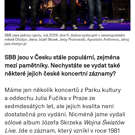
SBB zase jednou spolu, rok 2025: dne 5. dubna vystoupili v severopolském
městě Olsztyn, zleva: Józef Skrzek, Jerzy Piotrowski, Apostolis Anthimos, zdroj:
jazz.olsztyn.pl
SBB jsou v Česku stále populární, zejména
mezi pamětníky. Nechystáte se vydat také
některé jejich české koncertní záznamy?
Máme jen několik koncertů z Parku kultury
a oddechu Julia Fučíka v Praze ze
sedmdesátých let, ale jejich kvalita není
dostatečná pro vydání. Nicméně jsme vydali
sólové album Józefa Skrzeka
Wojna Światów
Live
. Jde o záznam, který vznikl v roce 1981