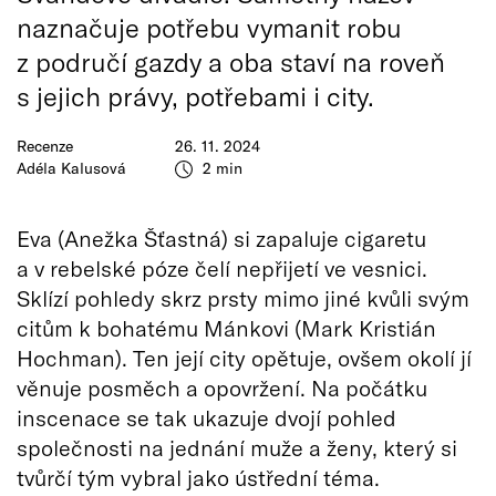
naznačuje potřebu vymanit robu
z područí gazdy a oba staví na roveň
s jejich právy, potřebami i city.
Recenze
26. 11. 2024
Adéla Kalusová
2 min
Eva (Anežka Šťastná) si zapaluje cigaretu
a v rebelské póze čelí nepřijetí ve vesnici.
Sklízí pohledy skrz prsty mimo jiné kvůli svým
citům k bohatému Mánkovi (Mark Kristián
Hochman). Ten její city opětuje, ovšem okolí jí
věnuje posměch a opovržení. Na počátku
inscenace se tak ukazuje dvojí pohled
společnosti na jednání muže a ženy, který si
tvůrčí tým vybral jako ústřední téma.