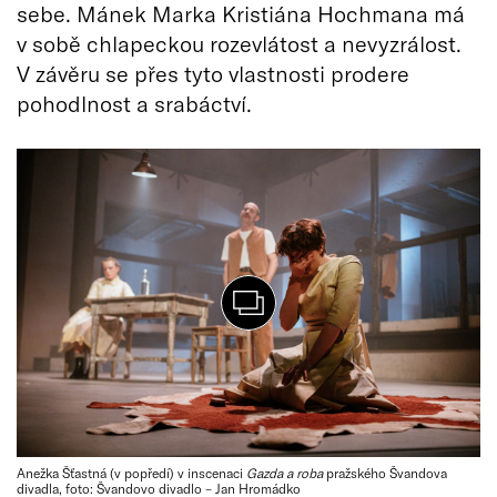
sebe. Mánek Marka Kristiána Hochmana má
v sobě chlapeckou rozevlátost a nevyzrálost.
V závěru se přes tyto vlastnosti prodere
pohodlnost a srabáctví.
Anežka Šťastná (v popředí) v inscenaci
Gazda a roba
pražského Švandova
divadla, foto: Švandovo divadlo – Jan Hromádko