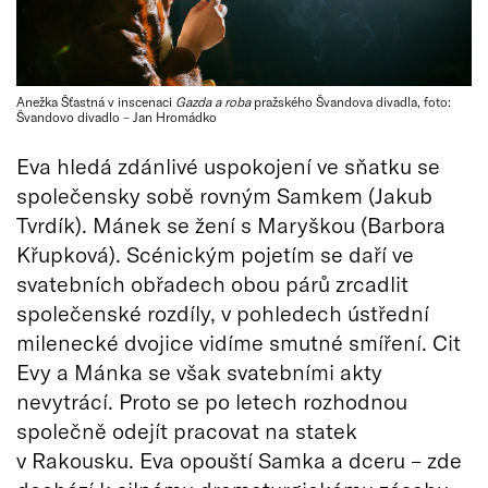
Anežka Šťastná v inscenaci
Gazda a roba
pražského Švandova divadla, foto:
Švandovo divadlo – Jan Hromádko
Eva hledá zdánlivé uspokojení ve sňatku se
společensky sobě rovným Samkem (Jakub
Tvrdík). Mánek se žení s Maryškou (Barbora
Křupková). Scénickým pojetím se daří ve
svatebních obřadech obou párů zrcadlit
společenské rozdíly, v pohledech ústřední
milenecké dvojice vidíme smutné smíření. Cit
Evy a Mánka se však svatebními akty
nevytrácí. Proto se po letech rozhodnou
společně odejít pracovat na statek
v Rakousku. Eva opouští Samka a dceru – zde