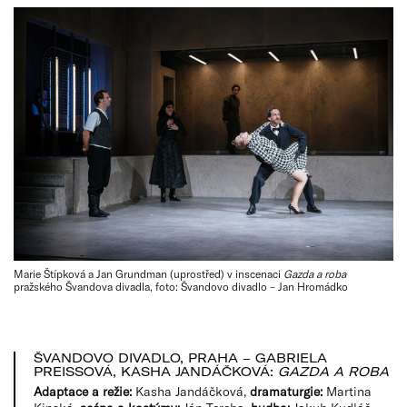
Marie Štípková a Jan Grundman (uprostřed) v inscenaci
Gazda a roba
pražského Švandova divadla, foto: Švandovo divadlo – Jan Hromádko
ŠVANDOVO DIVADLO, PRAHA – GABRIELA
PREISSOVÁ, KASHA JANDÁČKOVÁ:
GAZDA A ROBA
Adaptace a režie:
Kasha Jandáčková,
dramaturgie:
Martina