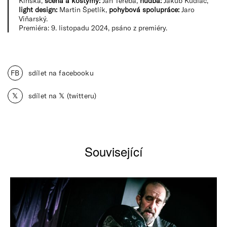
Kinská,
scéna a kostýmy:
Ján Tereba,
hudba:
Jakub Kudláč,
light design:
Martin Špetlík,
pohybová spolupráce:
Jaro
Viňarský.
Premiéra: 9. listopadu 2024, psáno z premiéry.
FB
sdílet na facebooku
𝕏
sdílet na 𝕏 (twitteru)
Související