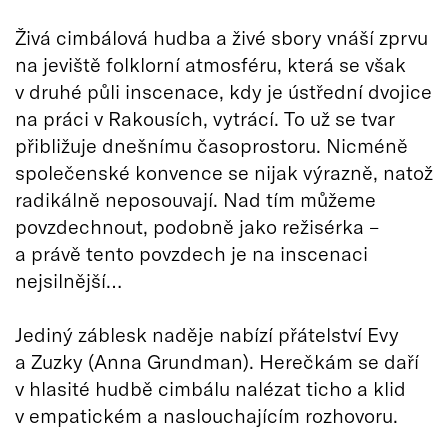
Živá cimbálová hudba a živé sbory vnáší zprvu
na jeviště folklorní atmosféru, která se však
v druhé půli inscenace, kdy je ústřední dvojice
na práci v Rakousích, vytrácí. To už se tvar
přibližuje dnešnímu časoprostoru. Nicméně
společenské konvence se nijak výrazně, natož
radikálně neposouvají. Nad tím můžeme
povzdechnout, podobně jako režisérka –
a právě tento povzdech je na inscenaci
nejsilnější…
Jediný záblesk naděje nabízí přátelství Evy
a Zuzky (Anna Grundman). Herečkám se daří
v hlasité hudbě cimbálu nalézat ticho a klid
v empatickém a naslouchajícím rozhovoru.