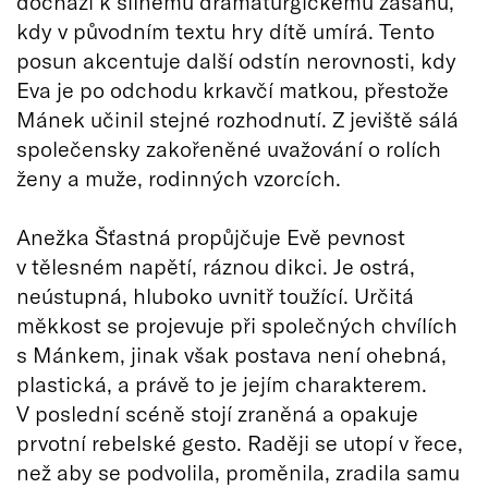
dochází k silnému dramaturgickému zásahu,
kdy v původním textu hry dítě umírá. Tento
posun akcentuje další odstín nerovnosti, kdy
Eva je po odchodu krkavčí matkou, přestože
Mánek učinil stejné rozhodnutí. Z jeviště sálá
společensky zakořeněné uvažování o rolích
ženy a muže, rodinných vzorcích.
Anežka Šťastná propůjčuje Evě pevnost
v tělesném napětí, ráznou dikci. Je ostrá,
neústupná, hluboko uvnitř toužící. Určitá
měkkost se projevuje při společných chvílích
s Mánkem, jinak však postava není ohebná,
plastická, a právě to je jejím charakterem.
V poslední scéně stojí zraněná a opakuje
prvotní rebelské gesto. Raději se utopí v řece,
než aby se podvolila, proměnila, zradila samu