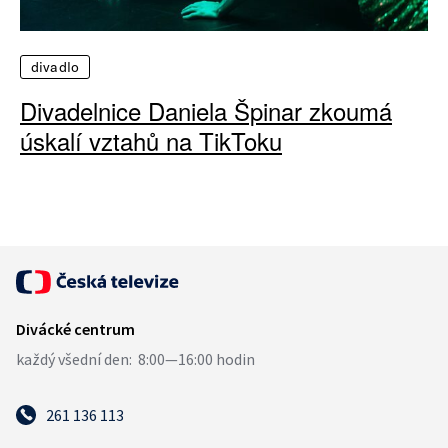
divadlo
Divadelnice Daniela Špinar zkoumá
úskalí vztahů na TikToku
261 136 113