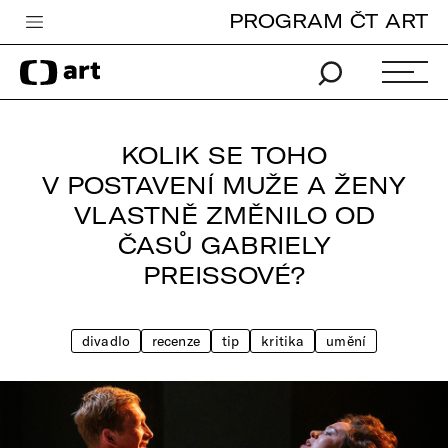
PROGRAM ČT ART
Česká televize
Zpravodajství
Sport
KOLIK SE TOHO
iVysílání
V POSTAVENÍ MUŽE A ŽENY
VLASTNĚ ZMĚNILO OD
TV program
ČASŮ GABRIELY
Pro děti
PREISSOVÉ?
edu
Vše o ČT
divadlo
recenze
tip
kritika
umění