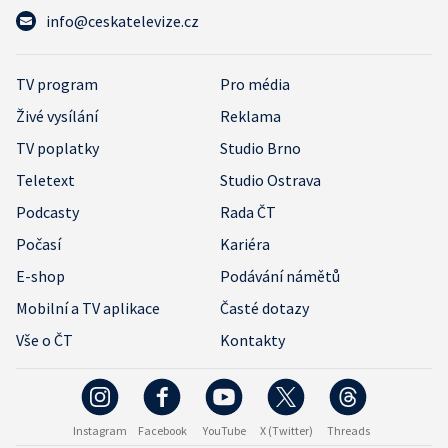
info@ceskatelevize.cz
TV program
Pro média
Živé vysílání
Reklama
TV poplatky
Studio Brno
Teletext
Studio Ostrava
Podcasty
Rada ČT
Počasí
Kariéra
E-shop
Podávání námětů
Mobilní a TV aplikace
Časté dotazy
Vše o ČT
Kontakty
Instagram
Facebook
YouTube
X (Twitter)
Threads