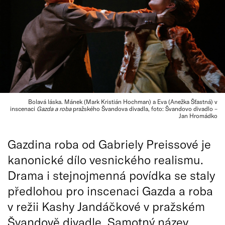
Bolavá láska. Mánek (Mark Kristián Hochman) a Eva (Anežka Šťastná) v
inscenaci
Gazda a roba
pražského Švandova divadla, foto: Švandovo divadlo –
Jan Hromádko
Gazdina roba od Gabriely Preissové je
kanonické dílo vesnického realismu.
Drama i stejnojmenná povídka se staly
předlohou pro inscenaci Gazda a roba
v režii Kashy Jandáčkové v pražském
Švandově divadle. Samotný název