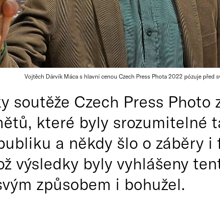
Vojtěch Dárvík Máca s hlavní cenou Czech Press Phota 2022 pózuje před s
y soutěže Czech Press Photo 
ětů, které byly srozumitelné 
bliku a někdy šlo o záběry i f
ož výsledky byly vyhlášeny ten
svým způsobem i bohužel.