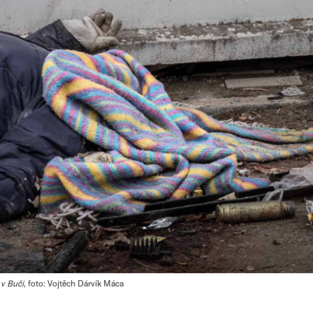
v Buči
, foto: Vojtěch Dárvík Máca