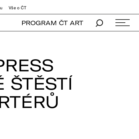
du
Vše o ČT
PROGRAM ČT ART
PRESS
 ŠTĚSTÍ
RTÉRŮ