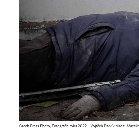
Czech Press Photo, Fotografie roku 2022 – Vojtěch Dárvík Máca:
Masakr 