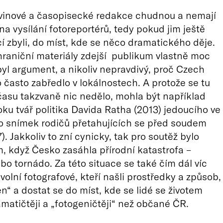
ovinové a časopisecké redakce chudnou a nemají
na vysílání fotoreportérů, tedy pokud jim ještě
í zbyli, do míst, kde se něco dramatického děje.
hraniční materiály zdejší publikum vlastně moc
 byl argument, a nikoliv nepravdivý, proč Czech
 často zabředlo v lokálnostech. A protože se tu
času takzvaně nic nedělo, mohla být například
roku tvář politika Davida Ratha (2013) jedoucího ve
o snímek rodičů přetahujících se před soudem
). Jakkoliv to zní cynicky, tak pro soutěž bylo
 když Česko zasáhla přírodní katastrofa –
o tornádo. Za této situace se také čím dál víc
volní fotografové, kteří našli prostředky a způsob,
en“ a dostat se do míst, kde se lidé se životem
amatičtěji a „fotogeničtěji“ než občané ČR.