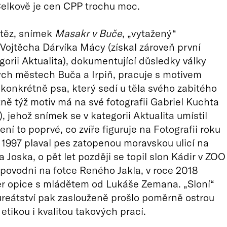
Celkově je cen CPP trochu moc.
ítěz, snímek
Masakr v Buče
, „vytažený“
 Vojtěcha Dárvíka Mácy (získal zároveň první
gorii Aktualita), dokumentující důsledky války
ých městech Buča a Irpiň, pracuje s motivem
e konkrétně psa, který sedí u těla svého zabitého
ně týž motiv má na své fotografii Gabriel Kuchta
, jehož snímek se v kategorii Aktualita umístil
Není to poprvé, co zvíře figuruje na Fotografii roku
 1997 plaval pes zatopenou moravskou ulicí na
 Joska, o pět let později se topil slon Kádir v ZOO
 povodni na fotce Reného Jakla, v roce 2018
běr opice s mládětem od Lukáše Zemana. „Sloní“
aureátství pak zaslouženě prošlo poměrně ostrou
etikou i kvalitou takových prací.