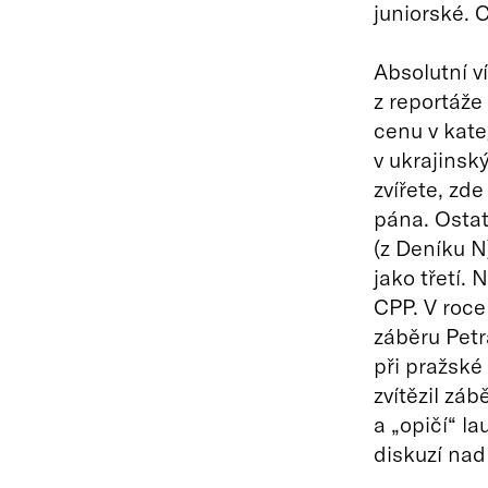
juniorské. 
Absolutní v
z reportáže
cenu v kate
v ukrajinsk
zvířete, zd
pána. Ostat
(z Deníku N)
jako třetí. 
CPP. V roce
záběru Petra
při pražské
zvítězil zá
a „opičí“ l
diskuzí nad 