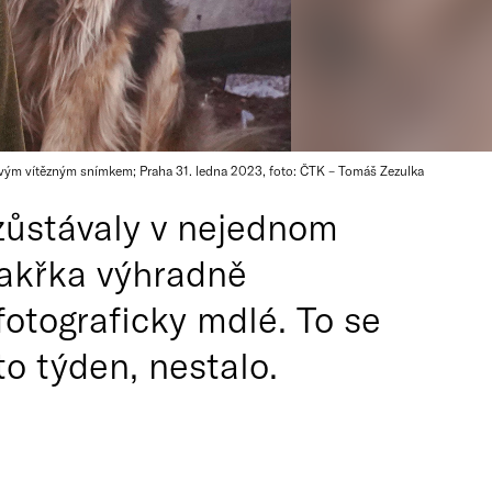
vým vítězným snímkem; Praha 31. ledna 2023, foto: ČTK – Tomáš Zezulka
zůstávaly v nejednom
takřka výhradně
otograficky mdlé. To se
to týden, nestalo.