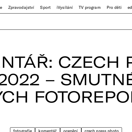
ze
Zpravodajství
Sport
iVysílání
TV program
Pro děti
e
NTÁŘ: CZECH 
2022 – SMUTNÉ
ÝCH FOTOREPO
fotografie
komentář
ocenění
czech press photo