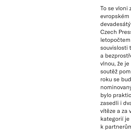
To se vloni
evropském 
devadesátýc
Czech Press
letopočtem 
souvislosti
a bezprostř
vlnou, že j
soutěž pomi
roku se bud
nominovanýc
bylo praktic
zasedli i dv
vítěze a za
kategorií j
k partnerům