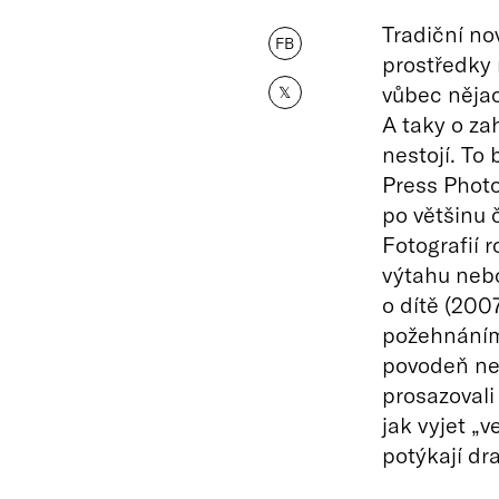
Tradiční n
FB
prostředky 
vůbec nějac
𝕏
A taky o za
nestojí. To
Press Photo
po většinu 
Fotografií 
výtahu neb
o dítě (2007
požehnáním,
povodeň neb
prosazovali 
jak vyjet „v
potýkají dr