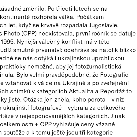
 zásadně změnilo. Po třiceti letech se na
kontinentě rozhořela válka. Počátkem
h let, když se krvavě rozpadala Jugoslávie,
 Photo (CPP) neexistovala, první ročník se datuje
1995. Nynější válečný konflikt má v této
 tudíž smutné prvenství: odehrává se natolik blízko
edně se nás dotýká i ukrajinskou uprchlickou
e prakticky nemožné, aby jej fotožurnalistická
nula. Bylo velmi pravděpodobné, že Fotografie
e vztahovat k válce na Ukrajině a po zveřejnění
h snímků v kategoriích Aktualita a Reportáž to
ky jisté. Otázka jen zněla, koho porota – v níž
a ukrajinští fotografové – vybrala za celkového
 vítěze v nejexponovanějších kategoriích. Jinak
e celkem osm + CPP vyhlašuje ceny vázané
 soutěže a k tomu ještě jsou tři kategorie