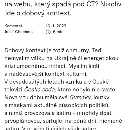
na webu, který spadá pod ČT? Nikoliv.
Jde o dobový kontext.
Komentář
10. 1. 2023
Josef Chuchma
6 min
Dobový kontext je totiž chmurný. Teď
nemyslím válku na Ukrajině či energetickou
krizi umocněnou inflací. Myslím širší
a nadčasovější kontext kulturní.
V devadesátých letech vznikala v České
televizi
Česká soda
, které nebylo nic svaté.
Nova v tu dobu měla své
Gumáky
, loutky
s maskami aktuálně působících politiků,
s nimiž provozovala satiru – mnohdy dost
prvoplánovou, surfující na pěně dní, nicméně
satiru. V novém tisíciletí však satiry,