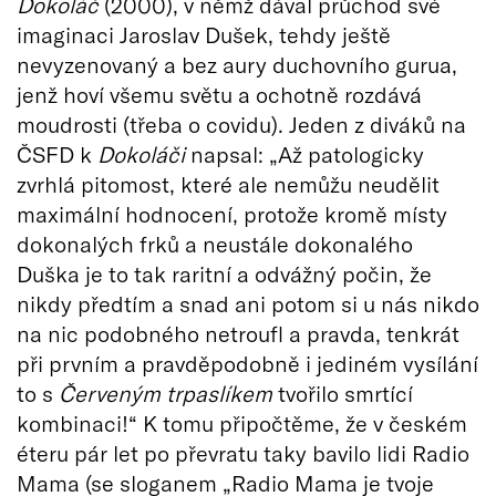
Dokoláč
(2000), v němž dával průchod své
imaginaci Jaroslav Dušek, tehdy ještě
nevyzenovaný a bez aury duchovního gurua,
jenž hoví všemu světu a ochotně rozdává
moudrosti (třeba o covidu). Jeden z diváků na
ČSFD k
Dokoláči
napsal: „Až patologicky
zvrhlá pitomost, které ale nemůžu neudělit
maximální hodnocení, protože kromě místy
dokonalých frků a neustále dokonalého
Duška je to tak raritní a odvážný počin, že
nikdy předtím a snad ani potom si u nás nikdo
na nic podobného netroufl a pravda, tenkrát
při prvním a pravděpodobně i jediném vysílání
to s
Červeným trpaslíkem
tvořilo smrtící
kombinaci!“ K tomu připočtěme, že v českém
éteru pár let po převratu taky bavilo lidi Radio
Mama (se sloganem „Radio Mama je tvoje