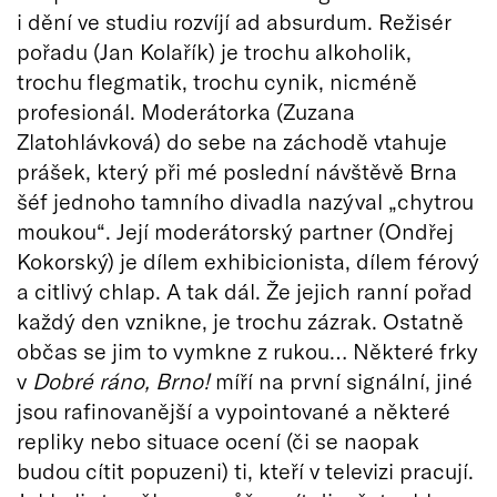
i dění ve studiu rozvíjí ad absurdum. Režisér
pořadu (Jan Kolařík) je trochu alkoholik,
trochu flegmatik, trochu cynik, nicméně
profesionál. Moderátorka (Zuzana
Zlatohlávková) do sebe na záchodě vtahuje
prášek, který při mé poslední návštěvě Brna
šéf jednoho tamního divadla nazýval „chytrou
moukou“. Její moderátorský partner (Ondřej
Kokorský) je dílem exhibicionista, dílem férový
a citlivý chlap. A tak dál. Že jejich ranní pořad
každý den vznikne, je trochu zázrak. Ostatně
občas se jim to vymkne z rukou… Některé frky
v
Dobré ráno, Brno!
míří na první signální, jiné
jsou rafinovanější a vypointované a některé
repliky nebo situace ocení (či se naopak
budou cítit popuzeni) ti, kteří v televizi pracují.