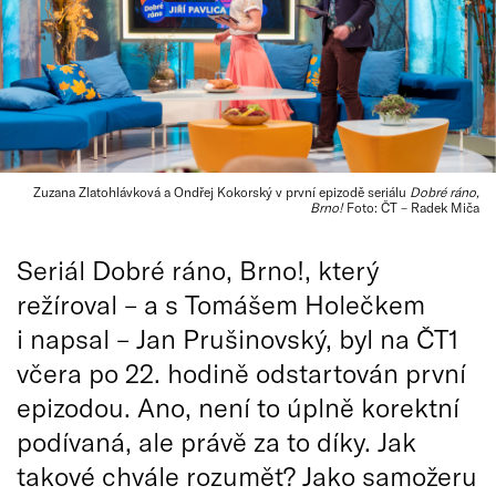
Zuzana Zlatohlávková a Ondřej Kokorský v první epizodě seriálu
Dobré ráno,
Brno!
Foto: ČT – Radek Miča
Seriál Dobré ráno, Brno!, který
režíroval – a s Tomášem Holečkem
i napsal – Jan Prušinovský, byl na ČT1
včera po 22. hodině odstartován první
epizodou. Ano, není to úplně korektní
podívaná, ale právě za to díky. Jak
takové chvále rozumět? Jako samožeru