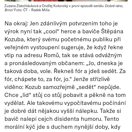
Zuzana Zlatohlávková a Ondřej Kokorský v první epizodě seriálu
Dobré ráno,
Brno!
Foto: ČT – Radek Miča
Na okraj: Jen zdánlivým potvrzením toho je
výrok nyní tak „cool“ herce a baviče Štěpána
Kozuba, který svému početnému publiku při
veřejném vystoupení sugeruje, že když řekne
vtip na adresu Romů, tak se stává odvážným
a pronásledovaným občanem: „Jo, dneska je
taková doba, vole. Řekneš fór a jdeš sedět. Za
fór, chápete to, za fór, jo.“ Jenže střízlivě
viděno: Kozub samozřejmě „sedět“ nepůjde.
Chce „lid“ stůj co stůj pobavit a pěkně na tom
vydělat. Ale takovému vypočítavému počínání
je dobré dát nějakou vyšší nálepku. Takže si
bavič nalepí cejch disidenta humoru. Tento
morální kýč jde s duchem nynější doby, kdy