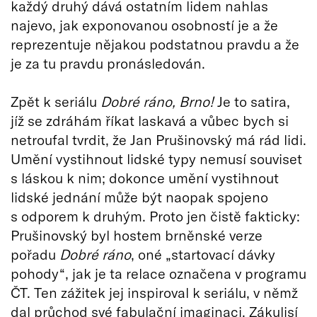
každý druhý dává ostatním lidem nahlas
najevo, jak exponovanou osobností je a že
reprezentuje nějakou podstatnou pravdu a že
je za tu pravdu pronásledován.
Zpět k seriálu
Dobré ráno, Brno!
Je to satira,
jíž se zdráhám říkat laskavá a vůbec bych si
netroufal tvrdit, že Jan Prušinovský má rád lidi.
Umění vystihnout lidské typy nemusí souviset
s láskou k nim; dokonce umění vystihnout
lidské jednání může být naopak spojeno
s odporem k druhým. Proto jen čistě fakticky:
Prušinovský byl hostem brněnské verze
pořadu
Dobré ráno
, oné „startovací dávky
pohody“, jak je ta relace označena v programu
ČT. Ten zážitek jej inspiroval k seriálu, v němž
dal průchod své fabulační imaginaci. Zákulisí