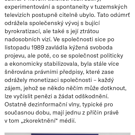
experimentování a spontaneity v tuzemských
televizích postupně citelně ubylo. Tato odúmrť
odrážela společenský vývoj s bující
byrokratizací, ale také s její ztrátou
nadosobních vizí. Ve společnosti sice po
listopadu 1989 zavládla kýžená svoboda
projevu, ale poté, co se společnost politicky
a ekonomicky stabilizovala, byla stále více
šněrována právními předpisy, které zase
odrážely monetizaci společnosti – každý
zájem, jehož se někdo něčím může dotknout,
lze vyčíslit penězi a žádat odškodnění.
Ostatně dezinformační vlny, typické pro
současnou dobu, mají jednu z příčin právě
v tom „zkorektnění“ médií.