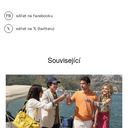
FB
sdílet na facebooku
𝕏
sdílet na 𝕏 (twitteru)
Související