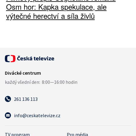
Osm hor: Kapka spekulace, ale
výtečné herectví a síla živlů
261 136 113
info@ceskatelevize.cz
TV program
Pro média