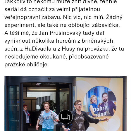
Jakkoliv to někomu může znít divně, tenhle
seriál dá označit za velmi přijatelnou
veřejnoprávní zábavu. Nic víc, nic míň. Žádný
experiment, ale také ne oblbující zábavička.
A těší mě, že Jan Prušinovský tady dal
vyniknout několika hercům z brněnských
scén, z HaDivadla a z Husy na provázku, že tu
nesledujeme okoukané, přeobsazované
pražské obličeje.