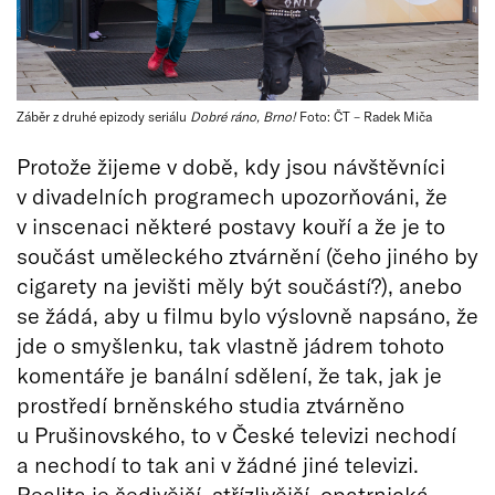
Záběr z druhé epizody seriálu
Dobré ráno, Brno!
Foto: ČT – Radek Miča
Protože žijeme v době, kdy jsou návštěvníci
v divadelních programech upozorňováni, že
v inscenaci některé postavy kouří a že je to
součást uměleckého ztvárnění (čeho jiného by
cigarety na jevišti měly být součástí?), anebo
se žádá, aby u filmu bylo výslovně napsáno, že
jde o smyšlenku, tak vlastně jádrem tohoto
komentáře je banální sdělení, že tak, jak je
prostředí brněnského studia ztvárněno
u Prušinovského, to v České televizi nechodí
a nechodí to tak ani v žádné jiné televizi.
Realita je šedivější, střízlivější, opatrnická,