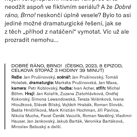
neodžít aspoň ve fiktivním seriálu? A že
Dobré
ráno, Brno!
neskončí úplně vesele? Bylo to asi
jediné možné dramaturgické řešení, jak se
z těch „příhod z natáčení“ vymotat. Víc už ale
prozradit nemohu…
DOBRÉ RÁNO, BRNO! (ČESKO, 2023, 8 EPIZOD,
CELKOVÁ STOPÁŽ 3 HODINY 39 MINUT)
Režie
: Jan Prušinovský,
scénář:
Jan Prušinovský, Tomáš
Holeček,
dramaturgie:
Markéta Prušinovská, Jan Maxa,
kamera
: Petr Koblovský,
hudba:
Ivan Acher,
střih:
Michal
Böhm.
Hrají
: Jan Kolařík, Zuzana Zlatohlávková, Ondřej
Kokorský, Simona Lewandowská, Tereza Volánková, Ivana
Hloužková, Slávek Bílský, Vojtěch Hrabák, Roman Slovák,
Beáta Hrnčiříková, Mark Kristián Hochman, Jiří Pavlica,
Nikola Mucha, Pavel Čeněk Vaculík, Roman Nevěčný, Vladimír
Hauser, Jan Jankovský, Jakub Barták, Veronika Bartáková,
Miroslav Babuský a další.