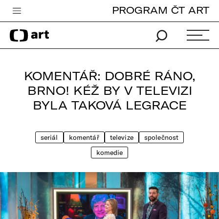
PROGRAM ČT ART
Česká televize
Zpravodajství
Sport
KOMENTÁŘ: DOBRÉ RÁNO,
iVysílání
BRNO! KÉŽ BY V TELEVIZI
BYLA TAKOVÁ LEGRACE
TV program
Pro děti
seriál
komentář
televize
společnost
edu
komedie
Vše o ČT