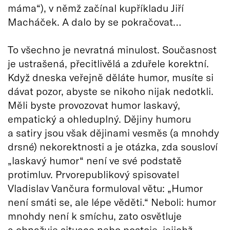
máma“), v němž začínal kupříkladu Jiří
Macháček. A dalo by se pokračovat…
To všechno je nevratná minulost. Současnost
je ustrašená, přecitlivělá a zduřele korektní.
Když dneska veřejně děláte humor, musíte si
dávat pozor, abyste se nikoho nijak nedotkli.
Měli byste provozovat humor laskavý,
empatický a ohleduplný. Dějiny humoru
a satiry jsou však dějinami vesměs (a mnohdy
drsné) nekorektnosti a je otázka, zda sousloví
„laskavý humor“ není ve své podstatě
protimluv. Prvorepublikový spisovatel
Vladislav Vančura formuloval větu: „Humor
není smáti se, ale lépe věděti.“ Neboli: humor
mnohdy není k smíchu, zato osvětluje
a obnažuje situace nebo postoje, jejichž