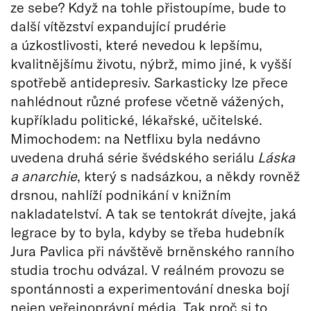
ze sebe? Když na tohle přistoupíme, bude to
další vítězství expandující prudérie
a úzkostlivosti, které nevedou k lepšímu,
kvalitnějšímu životu, nýbrž, mimo jiné, k vyšší
spotřebě antidepresiv. Sarkasticky lze přece
nahlédnout různé profese včetně vážených,
kupříkladu politické, lékařské, učitelské.
Mimochodem: na Netflixu byla nedávno
uvedena druhá série švédského seriálu
Láska
a anarchie
, který s nadsázkou, a někdy rovněž
drsnou, nahlíží podnikání v knižním
nakladatelství. A tak se tentokrát dívejte, jaká
legrace by to byla, kdyby se třeba hudebník
Jura Pavlica při návštěvě brněnského ranního
studia trochu odvázal. V reálném provozu se
spontánnosti a experimentování dneska bojí
nejen veřejnoprávní média. Tak proč si to