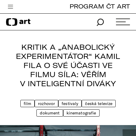
PROGRAM ČT ART
Česká televize
Zpravodajství
Sport
KRITIK A „ANABOLICKÝ
iVysílání
EXPERIMENTÁTOR“ KAMIL
FILA O SVÉ ÚČASTI VE
TV program
FILMU SÍLA: VĚŘÍM
Pro děti
V INTELIGENTNÍ DIVÁKY
edu
Vše o ČT
film
rozhovor
festivaly
česká televize
dokument
kinematografie