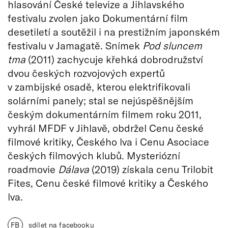
hlasování České televize a Jihlavského
festivalu zvolen jako Dokumentární film
desetiletí a soutěžil i na prestižním japonském
festivalu v Jamagatě. Snímek
Pod sluncem
tma
(2011) zachycuje křehká dobrodružství
dvou českých rozvojových expertů
v zambijské osadě, kterou elektrifikovali
solárními panely; stal se nejúspěšnějším
českým dokumentárním filmem roku 2011,
vyhrál MFDF v Jihlavě, obdržel Cenu české
filmové kritiky, Českého lva i Cenu Asociace
českých filmových klubů. Mysteriózní
roadmovie
Dálava
(2019) získala cenu Trilobit
Fites, Cenu české filmové kritiky a Českého
lva.
FB
sdílet na facebooku