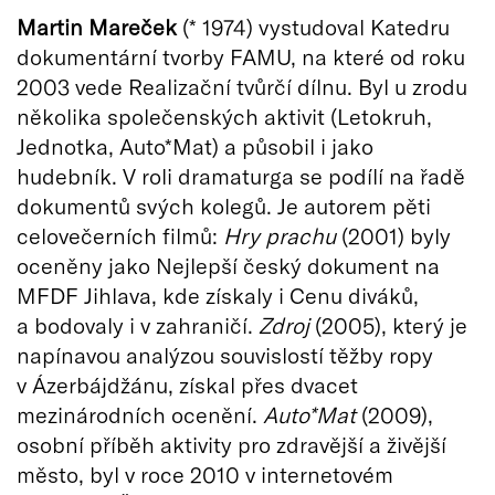
Martin Mareček
(* 1974) vystudoval Katedru
dokumentární tvorby FAMU, na které od roku
2003 vede Realizační tvůrčí dílnu. Byl u zrodu
několika společenských aktivit (Letokruh,
Jednotka, Auto*Mat) a působil i jako
hudebník. V roli dramaturga se podílí na řadě
dokumentů svých kolegů. Je autorem pěti
celovečerních filmů:
Hry prachu
(2001) byly
oceněny jako Nejlepší český dokument na
MFDF Jihlava, kde získaly i Cenu diváků,
a bodovaly i v zahraničí.
Zdroj
(2005), který je
napínavou analýzou souvislostí těžby ropy
v Ázerbájdžánu, získal přes dvacet
mezinárodních ocenění.
Auto*Mat
(2009),
osobní příběh aktivity pro zdravější a živější
město, byl v roce 2010 v internetovém