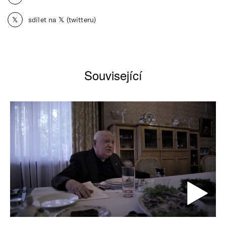
𝕏
sdílet na 𝕏 (twitteru)
Související