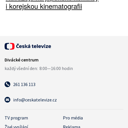
i korejskou kinematografii
261 136 113
info@ceskatelevize.cz
TV program
Pro média
Živé vysílání
Reklama