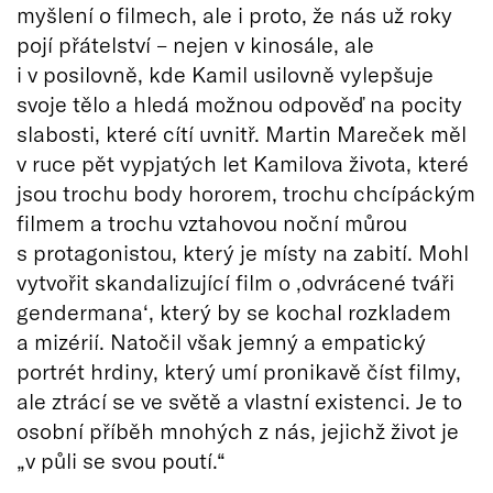
myšlení o filmech, ale i proto, že nás už roky
pojí přátelství – nejen v kinosále, ale
i v posilovně, kde Kamil usilovně vylepšuje
svoje tělo a hledá možnou odpověď na pocity
slabosti, které cítí uvnitř. Martin Mareček měl
v ruce pět vypjatých let Kamilova života, které
jsou trochu body hororem, trochu chcípáckým
filmem a trochu vztahovou noční můrou
s protagonistou, který je místy na zabití. Mohl
vytvořit skandalizující film o ‚odvrácené tváři
gendermana‘, který by se kochal rozkladem
a mizérií. Natočil však jemný a empatický
portrét hrdiny, který umí pronikavě číst filmy,
ale ztrácí se ve světě a vlastní existenci. Je to
osobní příběh mnohých z nás, jejichž život je
„v půli se svou poutí.“