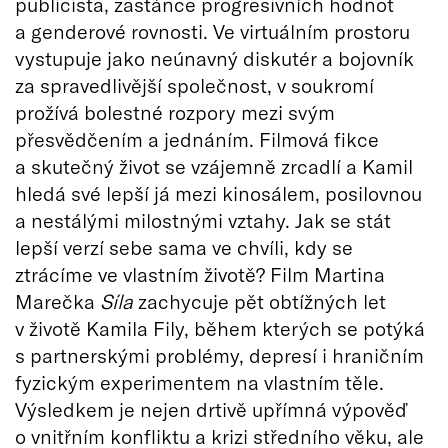
publicista, zastánce progresivních hodnot
a genderové rovnosti. Ve virtuálním prostoru
vystupuje jako neúnavný diskutér a bojovník
za spravedlivější společnost, v soukromí
prožívá bolestné rozpory mezi svým
přesvědčením a jednáním. Filmová fikce
a skutečný život se vzájemně zrcadlí a Kamil
hledá své lepší já mezi kinosálem, posilovnou
a nestálými milostnými vztahy. Jak se stát
lepší verzí sebe sama ve chvíli, kdy se
ztrácíme ve vlastním životě? Film Martina
Marečka
Síla
zachycuje pět obtížných let
v životě Kamila Fily, během kterých se potýká
s partnerskými problémy, depresí i hraničním
fyzickým experimentem na vlastním těle.
Výsledkem je nejen drtivě upřímná výpověď
o vnitřním konfliktu a krizi středního věku, ale