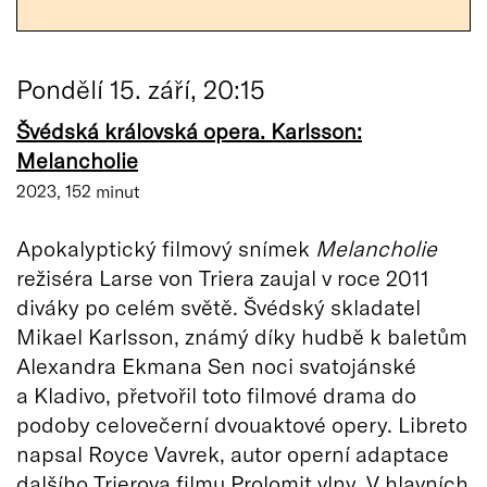
Pondělí 15. září, 20:15
Švédská královská opera. Karlsson:
Melancholie
2023, 152 minut
Apokalyptický filmový snímek
Melancholie
režiséra Larse von Triera zaujal v roce 2011
diváky po celém světě. Švédský skladatel
Mikael Karlsson, známý díky hudbě k baletům
Alexandra Ekmana Sen noci svatojánské
a Kladivo, přetvořil toto filmové drama do
podoby celovečerní dvouaktové opery. Libreto
napsal Royce Vavrek, autor operní adaptace
dalšího Trierova filmu Prolomit vlny. V hlavních