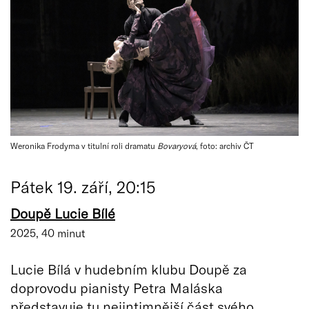
Weronika Frodyma v titulní roli dramatu
Bovaryová
, foto: archiv ČT
Pátek 19. září, 20:15
Doupě Lucie Bílé
2025, 40 minut
Lucie Bílá v hudebním klubu Doupě za
doprovodu pianisty Petra Maláska
představuje tu nejintimnější část svého