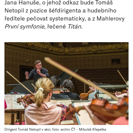
Jana Hanuše, o jehož odkaz bude Tomáš
Netopil z pozice šéfdirigenta a hudebního
ředitele pečovat systematicky, a z Mahlerovy
První symfonie
, řečené
Titán
.
Dirigent Tomáš Netopil v akci, foto: archiv ČT – Mikuláš Křepelka