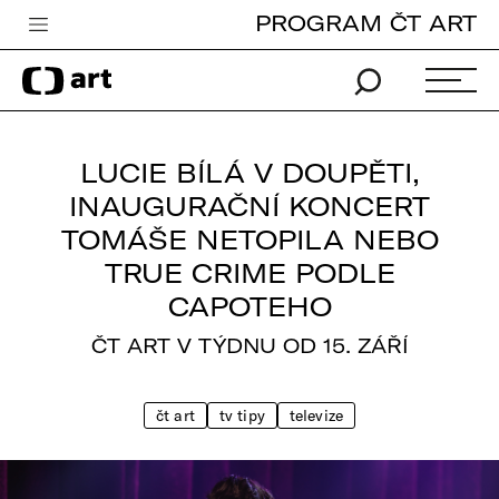
PROGRAM ČT ART
Česká televize
Zpravodajství
Sport
LUCIE BÍLÁ V DOUPĚTI,
iVysílání
INAUGURAČNÍ KONCERT
TOMÁŠE NETOPILA NEBO
TV program
TRUE CRIME PODLE
Pro děti
CAPOTEHO
edu
ČT ART V TÝDNU OD 15. ZÁŘÍ
Vše o ČT
čt art
tv tipy
televize