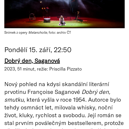
Snímek z opery
Melancholie
, foto: archiv ČT
Pondělí 15. září, 22:50
Dobrý den, Saganová
2023, 51 minut, režie: Priscilla Pizzato
Nový pohled na kdysi skandální literární
prvotinu Françoise Saganové
Dobrý den,
smutku
, která vyšla v roce 1954. Autorce bylo
tehdy osmnáct let, milovala whisky, noční
život, kluky, rychlost a svobodu. Její román se
stal prvním poválečným bestsellerem, protože