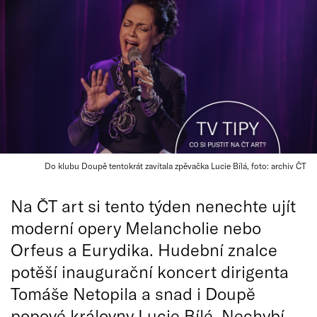
Do klubu Doupě tentokrát zavítala zpěvačka Lucie Bílá, foto: archiv ČT
Na ČT art si tento týden nenechte ujít
moderní opery Melancholie nebo
Orfeus a Eurydika. Hudební znalce
potěší inaugurační koncert dirigenta
Tomáše Netopila a snad i Doupě
popové královny Lucie Bílé. Nechybí