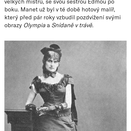
velkých mistrů, se svou sestrou Edmou po
boku. Manet už byl v té době hotový malíř,
který před pár roky vzbudil pozdvižení svými
obrazy
Olympia
a
Snídaně v trávě
.