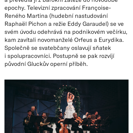
epochy. Televizní zpracování Françoise-
Reného Martina (hudební nastudování
Raphaël Pichon a režie Eddy Garaudel) se ve
svém úvodu odehrává na podnikovém večírku,
kam zavítali novomanželé Orfeus a Eurydika.
Společně se svatebčany oslavují sňatek
i spolupracovníci. Postupně se pak rozvíjí
původní Gluckův operní příběh.