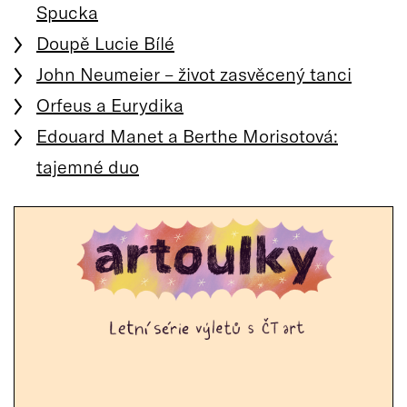
Spucka
Doupě Lucie Bílé
John Neumeier – život zasvěcený tanci
Orfeus a Eurydika
Edouard Manet a Berthe Morisotová:
tajemné duo