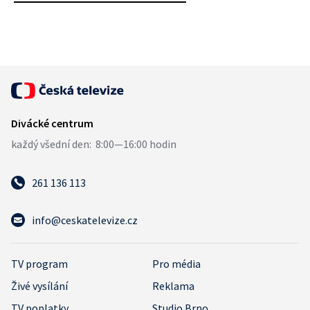
261 136 113
info@ceskatelevize.cz
TV program
Pro média
Živé vysílání
Reklama
TV poplatky
Studio Brno