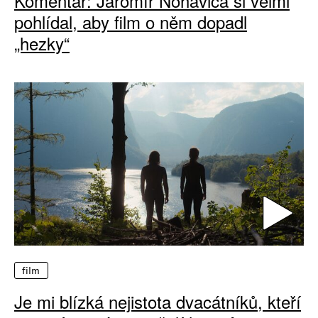
Komentář: Jaromír Nohavica si velmi
pohlídal, aby film o něm dopadl
„hezky“
film
Je mi blízká nejistota dvacátníků, kteří