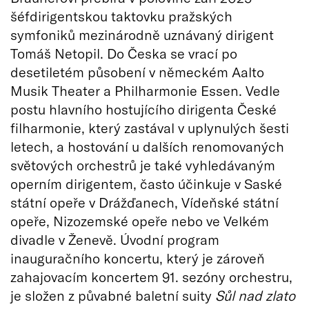
šéfdirigentskou taktovku pražských
symfoniků mezinárodně uznávaný dirigent
Tomáš Netopil. Do Česka se vrací po
desetiletém působení v německém Aalto
Musik Theater a Philharmonie Essen. Vedle
postu hlavního hostujícího dirigenta České
filharmonie, který zastával v uplynulých šesti
letech, a hostování u dalších renomovaných
světových orchestrů je také vyhledávaným
operním dirigentem, často účinkuje v Saské
státní opeře v Drážďanech, Vídeňské státní
opeře, Nizozemské opeře nebo ve Velkém
divadle v Ženevě. Úvodní program
inauguračního koncertu, který je zároveň
zahajovacím koncertem 91. sezóny orchestru,
je složen z půvabné baletní suity
Sůl nad zlato