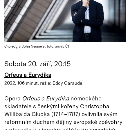
Choreograf John Neumeier, foto: archiv ČT
Sobota 20. září, 20:15
Orfeus a Eurydika
2022, 106 minut, režie: Eddy Garaudel
Opera
Orfeus a Eurydika
německého
skladatele s českými kořeny Christopha
Willibalda Glucka (1714–1787) ovlivnila svým
reformním duchem dějiny evropské zpěvohry
a převedla ji z barokní zátěže do novodobé