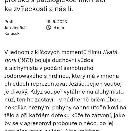
ke zvířeckosti a násilí.
Profil
19. 6. 2023
Jan Jindřich
9 min
Karásek
V jednom z klíčových momentů filmu
Svatá
hora
(1973) bojuje duchovní vůdce
a alchymista v podání samotného
Jodorowského s hrdinou, který má v mnoha
ohledech reprezentovat Ježíše. Jejich souboj
je divoký. Když soupeř vytáhne na alchymistu
nůž, ten ho zastaví – v nádherně bílém úboru
několika něžnými pohyby sáhne útočníkovi na
tělo a při každém doteku kůže to zazvoní, jako
by se v agresorovi probouzelo něco, co jej
pozvolna zcela zklidní. Alchymistova