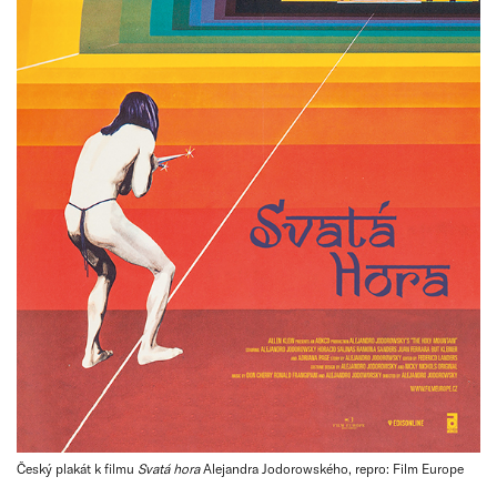
Český plakát k filmu
Svatá hora
Alejandra Jodorowského, repro: Film Europe