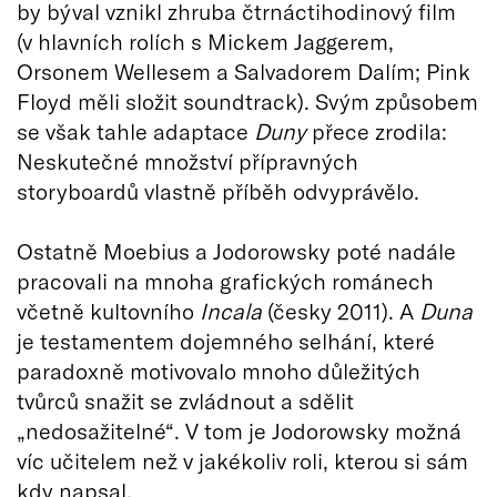
by býval vznikl zhruba čtrnáctihodinový film
(v hlavních rolích s Mickem Jaggerem,
Orsonem Wellesem a Salvadorem Dalím; Pink
Floyd měli složit soundtrack). Svým způsobem
se však tahle adaptace
Duny
přece zrodila:
Neskutečné množství přípravných
storyboardů vlastně příběh odvyprávělo.
Ostatně Moebius a Jodorowsky poté nadále
pracovali na mnoha grafických románech
včetně kultovního
Incala
(česky 2011). A
Duna
je testamentem dojemného selhání, které
paradoxně motivovalo mnoho důležitých
tvůrců snažit se zvládnout a sdělit
„nedosažitelné“. V tom je Jodorowsky možná
víc učitelem než v jakékoliv roli, kterou si sám
kdy napsal.