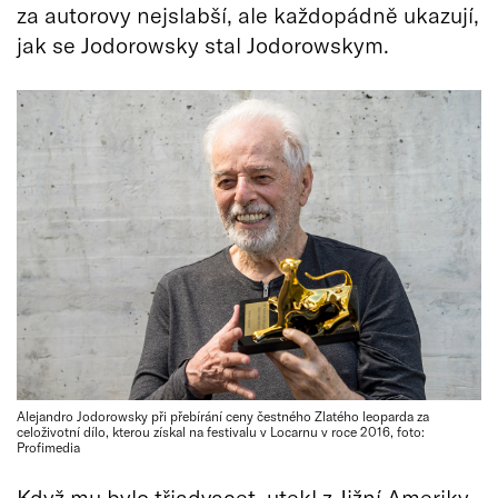
za autorovy nejslabší, ale každopádně ukazují,
jak se Jodorowsky stal Jodorowskym.
Alejandro Jodorowsky při přebírání ceny čestného Zlatého leoparda za
celoživotní dílo, kterou získal na festivalu v Locarnu v roce 2016, foto:
Profimedia
Když mu bylo třiadvacet, utekl z Jižní Ameriky