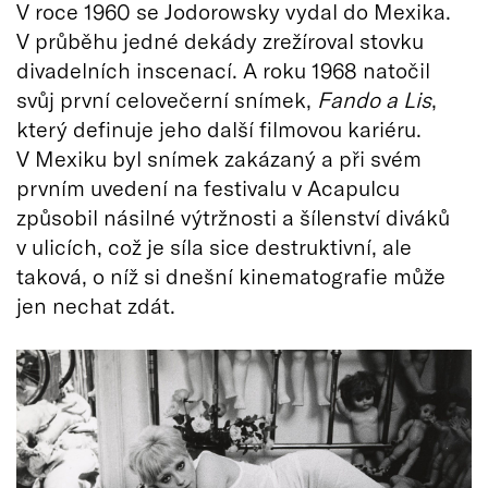
V roce 1960 se Jodorowsky vydal do Mexika.
V průběhu jedné dekády zrežíroval stovku
divadelních inscenací. A roku 1968 natočil
svůj první celovečerní snímek,
Fando a Lis
,
který definuje jeho další filmovou kariéru.
V Mexiku byl snímek zakázaný a při svém
prvním uvedení na festivalu v Acapulcu
způsobil násilné výtržnosti a šílenství diváků
v ulicích, což je síla sice destruktivní, ale
taková, o níž si dnešní kinematografie může
jen nechat zdát.