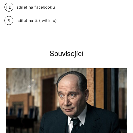
FB
sdílet na facebooku
𝕏
sdílet na 𝕏 (twitteru)
Související