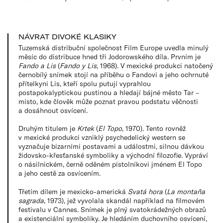
NÁVRAT DIVOKÉ KLASIKY
Tuzemská distribuční společnost Film Europe uvedla minulý
měsíc do distribuce hned tři Jodorowského díla. Prvním je
Fando a Lis
(
Fando y Lis
, 1968). V mexické produkci natočený
černobílý snímek stojí na příběhu o Fandovi a jeho ochrnuté
přítelkyni Lis, kteří spolu putují vyprahlou
postapokalyptickou pustinou a hledají bájné město Tar –
místo, kde člověk může poznat pravou podstatu věčnosti
a dosáhnout osvícení.
Druhým titulem je
Krtek
(
El Topo
, 1970). Tento rovněž
v mexické produkci vzniklý psychedelický western se
vyznačuje bizarními postavami a událostmi, silnou dávkou
židovsko-křesťanské symboliky a východní filozofie. Vypráví
o násilnickém, černě oděném pistolníkovi jménem El Topo
a jeho cestě za osvícením.
Třetím dílem je mexicko-americká
Svatá hora
(
La montaña
sagrada
, 1973), jež vyvolala skandál například na filmovém
festivalu v Cannes. Snímek je plný svatokrádežných obrazů
a existenciální symboliky. Je hledáním duchovního osvícení,