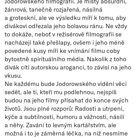
Jodorowského filmografii. Je místy absurdní,
žánrová, tanečně rozjařená, násilná
a groteskní, ale ve výsledku míří k tomu, aby
divákovi odřezala jeho bolavou ránu. Ne vždy
to dokáže, neboť v režisérově filmografii se
nacházejí také přešlapy, ovšem i jeho méně
povedené kusy míří ke vnímání filmu coby
bytostně spirituálního média. Nakolik z toho
divák cítí autorskou aroganci, to závisí na jeho
vkusu.
Ne každému bude Jodorowského vidění věcí
sedět, ale ti, kteří mu podlehnou, nejspíš
budou na jeho filmy přísahat do konce svých
životů. Jsou plné rozporů: Radosti a utrpení,
kýče a subtilnosti, humoru a vážnosti, násilí
a něhy. Zavání to levným kartářstvím, ale
možná i to je záměrná léčka, na niž nesmíme