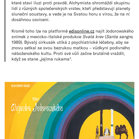
které staví iluzi proti pravdě. Alchymista shromáždí skupinu
lidí z různých společenských vrstev, kteří představují planety
sluneční soustavy, a vede je na Svatou horu s vírou, že na ní
dosáhnou osvícení.
Kromě toho lze na platformě
edisonline.cz
najít Jodorowského
snímek z mexicko-italské produkce
Svatá krev
(
Santa sangre
,
1989). Bývalý cirkusák utíká z psychiatrické léčebny, aby se
znovu setkal se svou bezrukou matkou – vůdkyní podivného
náboženského kultu. Proti své vůli začne brutálně vraždit,
když se stane „jejíma rukama“.