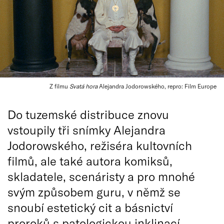
Z filmu
Svatá hora
Alejandra Jodorowského, repro: Film Europe
Do tuzemské distribuce znovu
vstoupily tři snímky Alejandra
Jodorowského, režiséra kultovních
filmů, ale také autora komiksů,
skladatele, scenáristy a pro mnohé
svým způsobem guru, v němž se
snoubí estetický cit a básnictví
proroků s patologickou inklinací