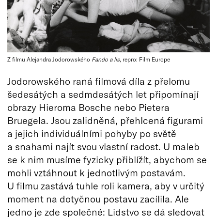
Z filmu Alejandra Jodorowského
Fando a lis
, repro: Film Europe
Jodorowského raná filmová díla z přelomu
šedesátých a sedmdesátých let připomínají
obrazy Hieroma Bosche nebo Pietera
Bruegela. Jsou zalidněná, přehlcená figurami
a jejich individuálními pohyby po světě
a snahami najít svou vlastní radost. U maleb
se k nim musíme fyzicky přiblížít, abychom se
mohli vztáhnout k jednotlivým postavám.
U filmu zastává tuhle roli kamera, aby v určitý
moment na dotyčnou postavu zacílila. Ale
jedno je zde společné: Lidstvo se dá sledovat