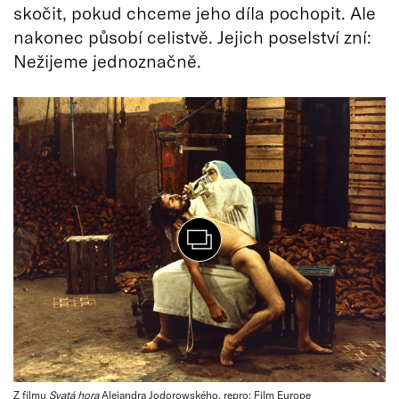
skočit, pokud chceme jeho díla pochopit. Ale
nakonec působí celistvě. Jejich poselství zní:
Nežijeme jednoznačně.
Z filmu
Svatá hora
Alejandra Jodorowského, repro: Film Europe