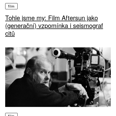
film
Tohle jsme my: Film Aftersun jako
(generační) vzpomínka i seismograf
citů