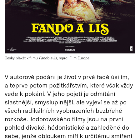
Český plakát k filmu
Fando a lis
, repro: Film Europe
V autorově podání je život v prvé řadě úsilím,
a teprve potom požitkářstvím, které však vždy
vede k pokání. V jeho pojetí je odmítání
slastnější, smysluplnější, ale vyjeví se až po
všech radikálních vyobrazeních bezbřehé
rozkoše. Jodorowského filmy jsou na první
pohled divoké, hédonistické a zahleděné do
sebe, jenže obloukem míří k určitému smíření