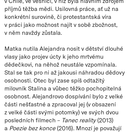
v Chile, ve vesnici, v níž byla hlavním zdrojem
příjmů těžba mědi. Usilovná práce, ať už na
konkrétní surovině, či protestantská víra
v práci jako možnost najít v sobě zbožnost,
v něm navždy zůstala.
Matka nutila Alejandra nosit v dětství dlouhé
vlasy jako projev úcty k jeho mrtvému
dědečkovi, na něhož neustále vzpomínala.
Stal se tak pro ni až jakousi náhradou dědovy
osobnosti. Otec byl zase spíš odtažitý
milovník Stalina a vůbec těžko pochopitelná
osobnost. Alejandrovo dospívání bylo z velké
části nešťastné a zpracoval jej (v obsazení
z velké části svými potomky) ve svých dvou
posledních filmech –
Tanec reality
(2013)
a
Poezie bez konce
(2016). Mnozí je považují