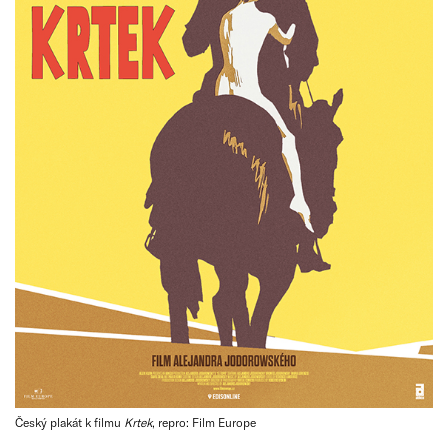
Český plakát k filmu
Krtek
, repro: Film Europe