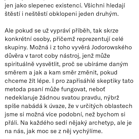
jen jako slepenec existencí. Všichni hledají
štěstí i neštěstí obklopeni jeden druhým.
Ale pokud se už vypráví příběh, tak skrze
konkrétní osoby, přičemž reprezentují celé
skupiny. Možná i z toho vyvěrá Jodorowského
důvěra v tarot coby nástroj, jenž může
spirituálně vysvětlit, proč se ubíráme daným
směrem a jak a kam směr změnit, pokud
chceme žít lépe. I pro zapřisáhlé skeptiky tato
metoda psaní může fungovat, neboť
nedeklaruje žádnou svatou pravdu, nýbrž
spíše nabádá k úvaze, že v určitých oblastech
jsme si možná více podobní, než bychom si
přáli. Na každého sedí nějaký archetyp, ale je
na nás, jak moc se z něj vychýlíme.