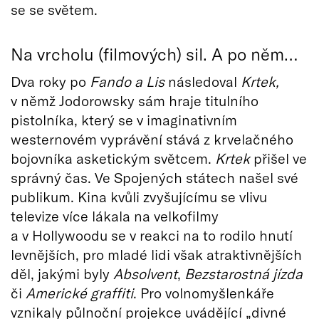
se se světem.
Na vrcholu (filmových) sil. A po něm…
Dva roky po
Fando a Lis
následoval
Krtek,
v němž Jodorowsky sám hraje titulního
pistolníka, který se v imaginativním
westernovém vyprávění stává z krvelačného
bojovníka asketickým světcem.
Krtek
přišel ve
správný čas. Ve Spojených státech našel své
publikum. Kina kvůli zvyšujícímu se vlivu
televize více lákala na velkofilmy
a v Hollywoodu se v reakci na to rodilo hnutí
levnějších, pro mladé lidi však atraktivnějších
děl, jakými byly
Absolvent
,
Bezstarostná jízda
či
Americké graffiti
. Pro volnomyšlenkáře
vznikaly půlnoční projekce uvádějící „divné