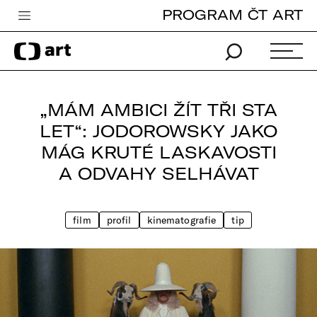
PROGRAM ČT ART
Česká televize
Zpravodajství
Sport
„MÁM AMBICI ŽÍT TŘI STA
iVysílání
LET“: JODOROWSKY JAKO
MÁG KRUTÉ LASKAVOSTI
TV program
A ODVAHY SELHÁVAT
Pro děti
edu
film
profil
kinematografie
tip
Vše o ČT