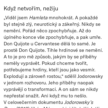
Když netvořím, nežiju
„Viděl jsem
Hamleta
mnohokrát. A pokaždé
byl stejně zlý, neurotický a zákeřný. Nikdy se
nemění. Pořád něco zpochybňuje. Až do
úplného konce vše zpochybňuje, a pak umře.
Don Quijote u Cervantese dělá to samé. Je
prostě Don Quijote. Tihle hrdinové se nemění.
A to je pro mě způsob, jakým by se příběhy
neměly vyprávět. Pokud chceme tvořit,
potřebujeme hrdiny, kteří jsou jako vesmír.
Explodují a zároveň rostou,“ sdělil Jodorowsky
v jednom rozhovoru. Jeho příběhy naopak
vyprávějí o transformaci. A on sám se nikdy
nepřestal snažit. Ani když mu to nešlo.
V celovečerním dokumentu
Jodorowsky’s