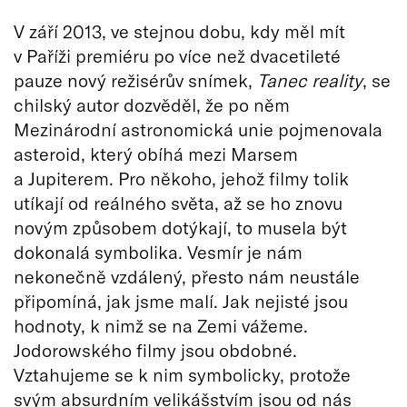
V září 2013, ve stejnou dobu, kdy měl mít
v Paříži premiéru po více než dvacetileté
pauze nový režisérův snímek,
Tanec reality
, se
chilský autor dozvěděl, že po něm
Mezinárodní astronomická unie pojmenovala
asteroid, který obíhá mezi Marsem
a Jupiterem. Pro někoho, jehož filmy tolik
utíkají od reálného světa, až se ho znovu
novým způsobem dotýkají, to musela být
dokonalá symbolika. Vesmír je nám
nekonečně vzdálený, přesto nám neustále
připomíná, jak jsme malí. Jak nejisté jsou
hodnoty, k nimž se na Zemi vážeme.
Jodorowského filmy jsou obdobné.
Vztahujeme se k nim symbolicky, protože
svým absurdním velikášstvím jsou od nás