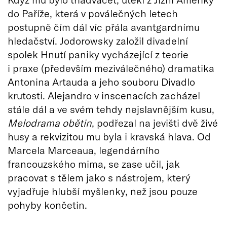
do Paříže, která v poválečných letech
postupně čím dál víc přála avantgardnímu
hledačství. Jodorowsky založil divadelní
spolek Hnutí paniky vycházející z teorie
i praxe (především meziválečného) dramatika
Antonina Artauda a jeho souboru Divadlo
krutosti. Alejandro v inscenacích zacházel
stále dál a ve svém tehdy nejslavnějším kusu,
Melodrama obětin
, podřezal na jevišti dvě živé
husy a rekvizitou mu byla i kravská hlava. Od
Marcela Marceaua, legendárního
francouzského mima, se zase učil, jak
pracovat s tělem jako s nástrojem, který
vyjadřuje hlubší myšlenky, než jsou pouze
pohyby končetin.