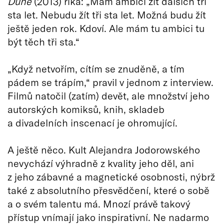
Dune
(2013) říká: „Mám ambici žít dalších tři
sta let. Nebudu žít tři sta let. Možná budu žít
ještě jeden rok. Kdoví. Ale mám tu ambici tu
být těch tři sta.“
„Když netvořím, cítím se znuděně, a tím
pádem se trápím,“ pravil v jednom z interview.
Filmů natočil (zatím) devět, ale množství jeho
autorských komiksů, knih, skladeb
a divadelních inscenací je ohromující.
A ještě něco. Kult Alejandra Jodorowského
nevychází výhradně z kvality jeho děl, ani
z jeho zábavné a magnetické osobnosti, nýbrž
také z absolutního přesvědčení, které o sobě
a o svém talentu má. Mnozí právě takový
přístup vnímají jako inspirativní. Ne nadarmo