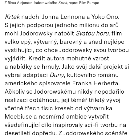
Z filmu Alejandra Jodorowského
Krtek
, repro: Film Europe
Krtek
nadchl Johna Lennona a Yoko Ono.
S jejich podporou jednoho milionu dolarů
mohl Jodorowsky natočit
Svatou horu
, film
velkolepý, výtvarný, barevný a snad nejlépe
vystihující, co chce Jodorowsky svou tvorbou
vyjádřit. Kredit autora mohutně vzrostl
a nabídky se hrnuly. Jako svůj další projekt si
vybral adaptaci
Duny
, kultovního románu
amerického spisovatele Franka Herberta.
Ačkoliv se Jodorowskému nikdy nepodařilo
realizaci dotáhnout, její téměř tříletý vývoj
včetně třech tisíc kreseb od výtvarníka
Moebiuse a nesmírná ambice vytvořit
všedefinující dílo inspirovaly sci-fi tvorbu na
desetiletí dopředu. Z Jodorowského scénáře