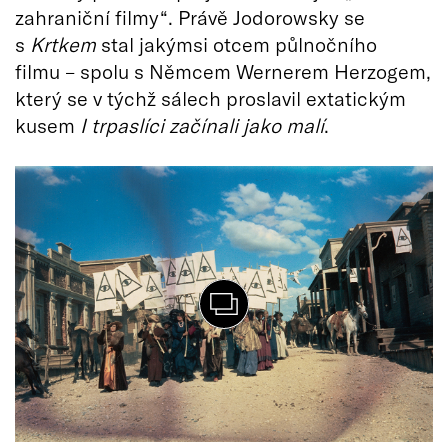
zahraniční filmy“. Právě Jodorowsky se
s
Krtkem
stal jakýmsi otcem půlnočního
filmu – spolu s Němcem Wernerem Herzogem,
který se v týchž sálech proslavil extatickým
kusem
I trpaslíci začínali jako malí
.