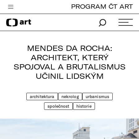
PROGRAM ČT ART
Česká televize
Zpravodajství
Sport
MENDES DA ROCHA:
iVysílání
ARCHITEKT, KTERÝ
SPOJOVAL A BRUTALISMUS
TV program
UČINIL LIDSKÝM
Pro děti
edu
architektura
nekrolog
urbanismus
Vše o ČT
společnost
historie