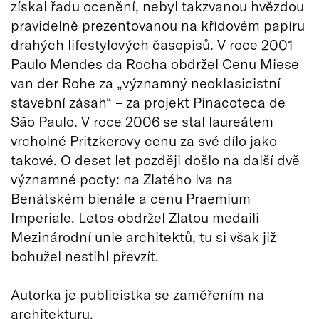
získal řadu ocenění, nebyl takzvanou hvězdou
pravidelně prezentovanou na křídovém papíru
drahých lifestylových časopisů. V roce 2001
Paulo Mendes da Rocha obdržel Cenu Miese
van der Rohe za „významný neoklasicistní
stavební zásah“ – za projekt Pinacoteca de
São Paulo. V roce 2006 se stal laureátem
vrcholné Pritzkerovy cenu za své dílo jako
takové. O deset let později došlo na další dvě
významné pocty: na Zlatého lva na
Benátském bienále a cenu Praemium
Imperiale. Letos obdržel Zlatou medaili
Mezinárodní unie architektů, tu si však již
bohužel nestihl převzít.
Autorka je publicistka se zaměřením na
architekturu.