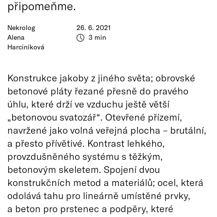
připomeňme.
Nekrolog
26. 6. 2021
Alena
3 min
Harciníková
Konstrukce jakoby z jiného světa; obrovské
betonové pláty řezané přesně do pravého
úhlu, které drží ve vzduchu ještě větší
„betonovou svatozář“. Otevřené přízemí,
navržené jako volná veřejná plocha – brutální,
a přesto přívětivé. Kontrast lehkého,
provzdušněného systému s těžkým,
betonovým skeletem. Spojení dvou
konstrukčních metod a materiálů; ocel, která
odolává tahu pro lineárně umístěné prvky,
a beton pro prstenec a podpěry, které