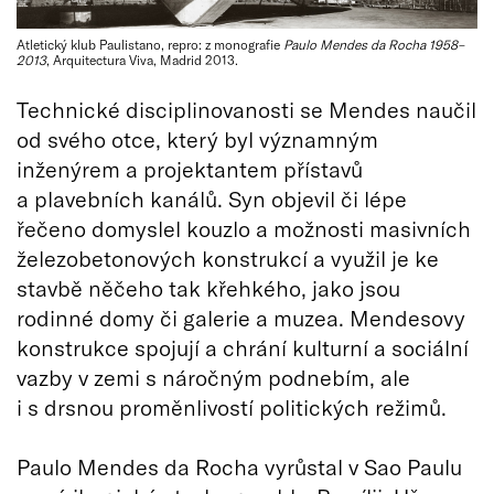
Atletický klub Paulistano, repro: z monografie
Paulo Mendes da Rocha 1958–
2013
, Arquitectura Viva, Madrid 2013.
Technické disciplinovanosti se Mendes naučil
od svého otce, který byl významným
inženýrem a projektantem přístavů
a plavebních kanálů. Syn objevil či lépe
řečeno domyslel kouzlo a možnosti masivních
železobetonových konstrukcí a využil je ke
stavbě něčeho tak křehkého, jako jsou
rodinné domy či galerie a muzea. Mendesovy
konstrukce spojují a chrání kulturní a sociální
vazby v zemi s náročným podnebím, ale
i s drsnou proměnlivostí politických režimů.
Paulo Mendes da Rocha vyrůstal v Sao Paulu