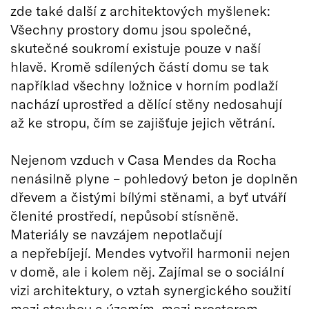
zde také další z architektových myšlenek:
Všechny prostory domu jsou společné,
skutečné soukromí existuje pouze v naší
hlavě. Kromě sdílených částí domu se tak
například všechny ložnice v horním podlaží
nachází uprostřed a dělící stěny nedosahují
až ke stropu, čím se zajišťuje jejich větrání.
Nejenom vzduch v Casa Mendes da Rocha
nenásilně plyne – pohledový beton je doplněn
dřevem a čistými bílými stěnami, a byť utváří
členité prostředí, nepůsobí stísněně.
Materiály se navzájem nepotlačují
a nepřebíjejí. Mendes vytvořil harmonii nejen
v domě, ale i kolem něj. Zajímal se o sociální
vizi architektury, o vztah synergického soužití
mezi stavbou a územím, mezi prostorem