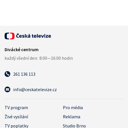
261 136 113
info@ceskatelevize.cz
TV program
Pro média
Živé vysílání
Reklama
TV poplatky
Studio Brno