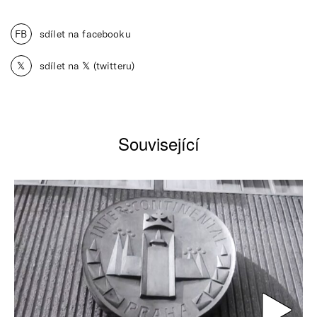
FB
sdílet na facebooku
𝕏
sdílet na 𝕏 (twitteru)
Související