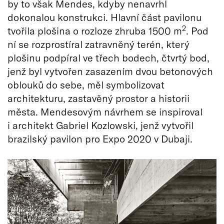
by to však Mendes, kdyby nenavrhl
dokonalou konstrukci. Hlavní část pavilonu
2
tvořila plošina o rozloze zhruba 1500 m
. Pod
ní se rozprostíral zatravněný terén, který
plošinu podpíral ve třech bodech, čtvrtý bod,
jenž byl vytvořen zasazením dvou betonových
oblouků do sebe, měl symbolizovat
architekturu, zastavěný prostor a historii
města. Mendesovým návrhem se inspiroval
i architekt Gabriel Kozlowski, jenž vytvořil
brazilský pavilon pro Expo 2020 v Dubaji.