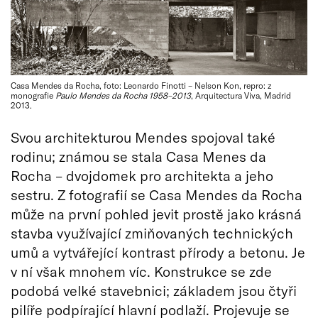
Casa Mendes da Rocha, foto: Leonardo Finotti – Nelson Kon, repro: z
monografie
Paulo Mendes da Rocha 1958–2013
, Arquitectura Viva, Madrid
2013.
Svou architekturou Mendes spojoval také
rodinu; známou se stala Casa Menes da
Rocha – dvojdomek pro architekta a jeho
sestru. Z fotografií se Casa Mendes da Rocha
může na první pohled jevit prostě jako krásná
stavba využívající zmiňovaných technických
umů a vytvářející kontrast přírody a betonu. Je
v ní však mnohem víc. Konstrukce se zde
podobá velké stavebnici; základem jsou čtyři
pilíře podpírající hlavní podlaží. Projevuje se