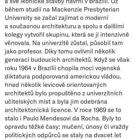
a své ikonické stavby navrhl v Brazílii. Už
během studií na Mackenzie Presbyterian
University se začal zajímat o moderní
a současnou architekturu a spolu s dalšími
kolegy vytvořil skupinu, která se jí intenzívně
věnovala. Na univerzitě zůstal, působil tam
jako profesor. Díky tomu ovlivnil několik
generací budoucích architektů. Když se však
roku 1964 v Brazílii chopila moci vojenská
diktatura podporovaná americkou vládou,
hned několik levicově orientovaných
architektů bylo propuštěno z univerzitních
učitelských míst a byla jim odebrána
architektonická licence. V roce 1969 se to
stalo i Paulo Mendesovi da Rocha. Byly to
opravdu těžké časy; mučení, únosy či vraždy
politických odpůrců se staly na dvacet let