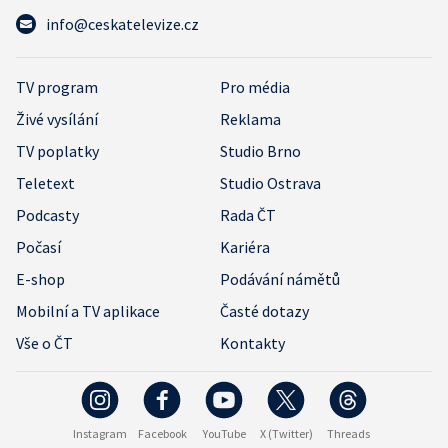
info@ceskatelevize.cz
TV program
Pro média
Živé vysílání
Reklama
TV poplatky
Studio Brno
Teletext
Studio Ostrava
Podcasty
Rada ČT
Počasí
Kariéra
E-shop
Podávání námětů
Mobilní a TV aplikace
Časté dotazy
Vše o ČT
Kontakty
Instagram
Facebook
YouTube
X (Twitter)
Threads