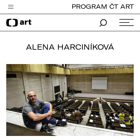
PROGRAM ČT ART
Česká televize
Zpravodajství
Sport
ALENA HARCINÍKOVÁ
iVysílání
TV program
Pro děti
edu
Vše o ČT