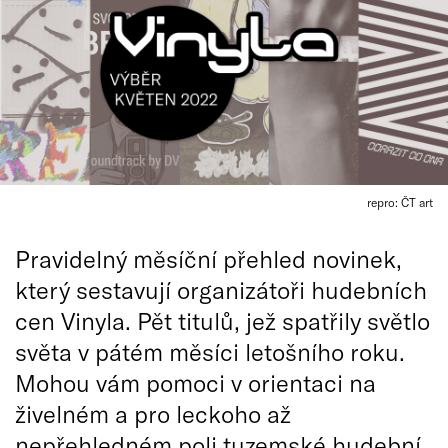
repro: ČT art
Pravidelný měsíční přehled novinek,
který sestavují organizátoři hudebních
cen Vinyla. Pět titulů, jež spatřily světlo
světa v pátém měsíci letošního roku.
Mohou vám pomoci v orientaci na
živelném a pro leckoho až
nepřehledném poli tuzemské hudební