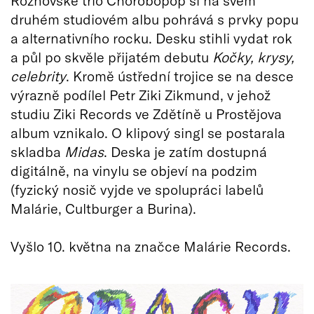
Rožnovské trio Chorobopop si na svém
druhém studiovém albu pohrává s prvky popu
a alternativního rocku. Desku stihli vydat rok
a půl po skvěle přijatém debutu
Kočky, krysy,
celebrity
. Kromě ústřední trojice se na desce
výrazně podílel Petr Ziki Zikmund, v jehož
studiu Ziki Records ve Zdětíně u Prostějova
album vznikalo. O klipový singl se postarala
skladba
Midas
. Deska je zatím dostupná
digitálně, na vinylu se objeví na podzim
(fyzický nosič vyjde ve spolupráci labelů
Malárie, Cultburger a Burina).
Vyšlo 10. května na značce Malárie Records.