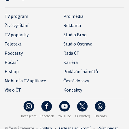
TV program
Pro média
Živé vysílání
Reklama
TV poplatky
Studio Brno
Teletext
Studio Ostrava
Podcasty
Rada ČT
Počasí
Kariéra
E-shop
Podávání námětů
Mobilní a TV aplikace
Časté dotazy
Vše o ČT
Kontakty
Instagram
Facebook
YouTube
X (Twitter)
Threads
© Česká televize
•
English
•
Ochrana soukromí
•
Přístupnost