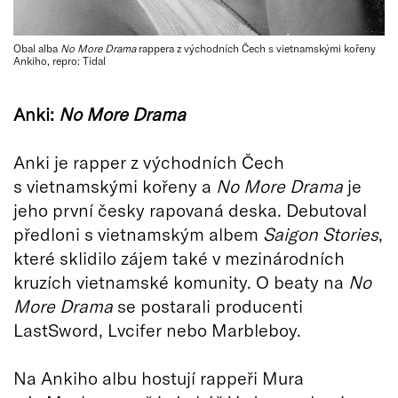
Obal alba
No More Drama
rappera z východních Čech s vietnamskými kořeny
Ankiho, repro: Tidal
Anki:
No More Drama
Anki je rapper z východních Čech
s vietnamskými kořeny a
No More Drama
je
jeho první česky rapovaná deska. Debutoval
předloni s vietnamským albem
Saigon Stories
,
které sklidilo zájem také v mezinárodních
kruzích vietnamské komunity. O beaty na
No
More Drama
se postarali producenti
LastSword, Lvcifer nebo Marbleboy.
Na Ankiho albu hostují rappeři Mura