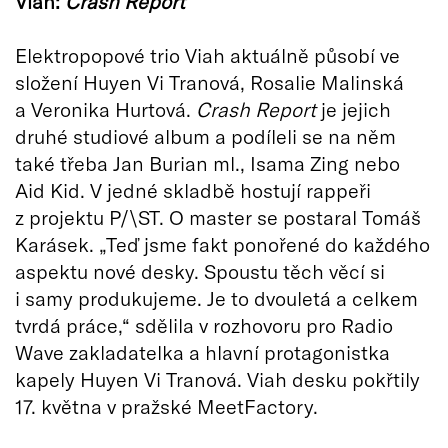
Viah:
Crash Report
Elektropopové trio Viah aktuálně působí ve
složení Huyen Vi Tranová, Rosalie Malinská
a Veronika Hurtová.
Crash Report
je jejich
druhé studiové album a podíleli se na něm
také třeba Jan Burian ml., Isama Zing nebo
Aid Kid. V jedné skladbě hostují rappeři
z projektu P/\ST. O master se postaral Tomáš
Karásek. „Teď jsme fakt ponořené do každého
aspektu nové desky. Spoustu těch věcí si
i samy produkujeme. Je to dvouletá a celkem
tvrdá práce,“ sdělila v rozhovoru pro Radio
Wave zakladatelka a hlavní protagonistka
kapely Huyen Vi Tranová. Viah desku pokřtily
17. května v pražské MeetFactory.