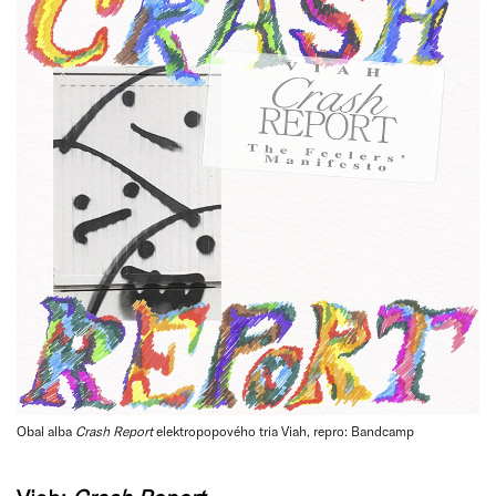
Obal alba
Crash Report
elektropopového tria Viah, repro: Bandcamp