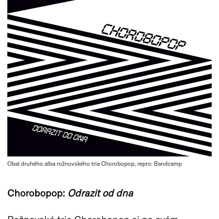
Obal druhého alba rožnovského tria Chorobopop, repro: Bandcamp
Chorobopop:
Odrazit od dna