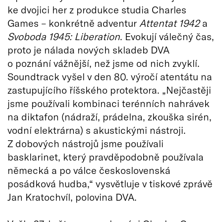
ke dvojici her z produkce studia Charles
Games – konkrétně adventur
Attentat 1942
a
Svoboda 1945: Liberation
. Evokují válečný čas,
proto je nálada nových skladeb DVA
o poznání vážnější, než jsme od nich zvyklí.
Soundtrack vyšel v den 80. výročí atentátu na
zastupujícího říšského protektora. „Nejčastěji
jsme používali kombinaci terénních nahrávek
na diktafon (nádraží, prádelna, zkouška sirén,
vodní elektrárna) s akustickými nástroji.
Z dobových nástrojů jsme používali
basklarinet, který pravděpodobně používala
německá a po válce československá
posádková hudba,“ vysvětluje v tiskové zprávě
Jan Kratochvíl, polovina DVA.