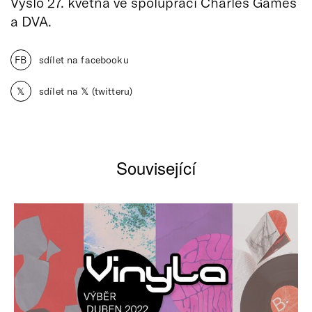
Vyšlo 27. května ve spolupráci Charles Games
a DVA.
FB
sdílet na facebooku
𝕏
sdílet na 𝕏 (twitteru)
Související