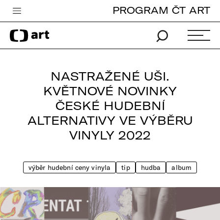
PROGRAM ČT ART
Česká televize
Zpravodajství
Sport
NASTRAŽENÉ UŠI.
iVysílání
KVĚTNOVÉ NOVINKY
ČESKÉ HUDEBNÍ
TV program
ALTERNATIVY VE VÝBĚRU
Pro děti
VINYLY 2022
edu
Vše o ČT
výběr hudební ceny vinyla
tip
hudba
album