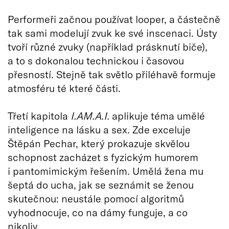
Performeři začnou používat looper, a částečně
tak sami modelují zvuk ke své inscenaci. Ústy
tvoří různé zvuky (například prásknutí biče),
a to s dokonalou technickou i časovou
přesností. Stejně tak světlo přiléhavě formuje
atmosféru té které části.
Třetí kapitola
I.AM.A.I.
aplikuje téma umělé
inteligence na lásku a sex. Zde exceluje
Štěpán Pechar, který prokazuje skvělou
schopnost zacházet s fyzickým humorem
i pantomimickým řešením. Umělá žena mu
šeptá do ucha, jak se seznámit se ženou
skutečnou: neustále pomocí algoritmů
vyhodnocuje, co na dámy funguje, a co
nikoliv.