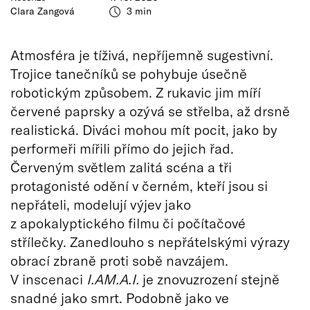
Clara Zangová
3 min
Atmosféra je tíživá, nepříjemně sugestivní.
Trojice tanečníků se pohybuje úsečně
robotickým způsobem. Z rukavic jim míří
červené paprsky a ozývá se střelba, až drsně
realistická. Diváci mohou mít pocit, jako by
performeři mířili přímo do jejich řad.
Červeným světlem zalitá scéna a tři
protagonisté odění v černém, kteří jsou si
nepřáteli, modelují výjev jako
z apokalyptického filmu či počítačové
střílečky. Zanedlouho s nepřátelskými výrazy
obrací zbraně proti sobě navzájem.
V inscenaci
I.AM.A.I.
je znovuzrození stejně
snadné jako smrt. Podobně jako ve