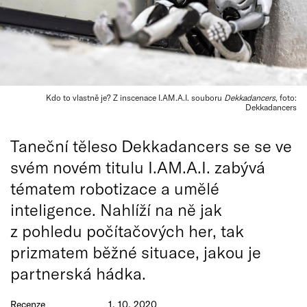
Kdo to vlastně je? Z inscenace I.AM.A.I. souboru
Dekkadancers
, foto:
Dekkadancers
Taneční těleso Dekkadancers se se ve
svém novém titulu I.AM.A.I. zabývá
tématem robotizace a umělé
inteligence. Nahlíží na ně jak
z pohledu počítačových her, tak
prizmatem běžné situace, jakou je
partnerská hádka.
Recenze
1. 10. 2020