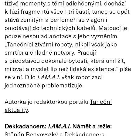
tíživé momenty s těmi odlehčenými, dochází
k fúzi fragmentů všech tří částí, tanec se opět
stává zemitým a perfomeři se v agónii
omotávají do technických kabelů. Matoucí je
pouze nesoulad anotace s jeho vyzněním.
„Tanečníci ztvární roboty, nikoli však jako
smrtící a chladné netvory. Pracují
s představou dokonalé bytosti, která umí žít,
milovat a myslet líp než lidská existence,“ píše
se v ní. Dílo
I.AM.A.I.
však robotizaci
jednoznačně problematizuje.
Autorka je redaktorkou portálu
Taneční
aktuality
.
Dekkadancers:
I.AM.A.I.
Námět a režie:
Štěpán Benyovszký a Dekkadancers,