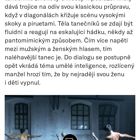
dává trojice na odiv svou klasickou průpravu,
když v diagonálách křižuje scénu vysokými
skoky a piruetami. Těla tanečníků se zdají být
fluidní a reagují na eskalující hádku, někdy až
pantomimickým způsobem. Čím více napětí
mezi mužským a ženským hlasem, tím
naléhavější tanec je. Do dialogu se postupně
opět vkrádá téma umělé inteligence, rozlícený
manžel hrozí tím, že by nejraději svou ženu
i děti vypnul.