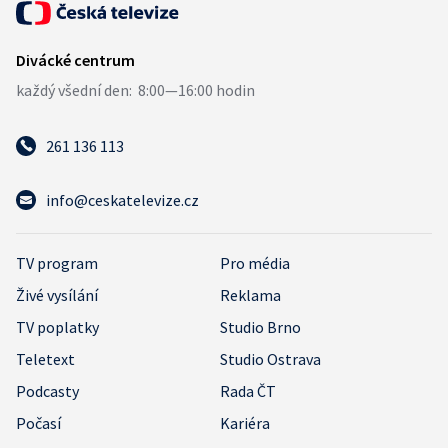
261 136 113
info@ceskatelevize.cz
TV program
Pro média
Živé vysílání
Reklama
TV poplatky
Studio Brno
Teletext
Studio Ostrava
Podcasty
Rada ČT
Počasí
Kariéra