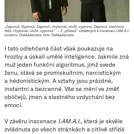
„Zapnout. Vypnout. Zapnout, chybovat, uložit, vypnout. Zapnout, rozvinout,
řešit, chybovat, uložit, vypnout.“ — Z „příkazů“ vztažených k inscenaci
I.AM.A.I.
souboru
Dekkadancers
, foto: Dekkadancers
I tato odlehčená část však poukazuje na
hrozby a úskalí umělé inteligence. Jakmile zná
muž jeden funkční algoritmus, jímž svede
ženu, stává se promiskuitním, narcistickým
a hédonistickým. A vztahy jsou prázdné,
instantní a bezcenné. Vše se mění ve změť
obličejů, jmen a slastného vzdychání bez
emocí.
V závěru inscenace
I.AM.A.I.
, která je skvěle
zvládnuta po všech stránkách a citlivě střídá