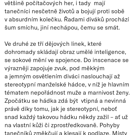
většině počítačových her, i tady mají
tanečníci nesčetně životů a bojují proti sobě
v absurdním kolečku. Řadami diváků prochází
šum smíchu, jiní nechápou, čemu se smát.
Ve druhé ze tří dějových linek, které
dohromady skládají obraz umělé inteligence,
se sokové mění ve spojence. Do inscenace se
výrazněji zapojuje zvuk, pod měkkým
a jemným osvětlením diváci naslouchají až
stereotypní manželské hádce, v níž je hlavním
tématem nepořádnost muže a marnivost ženy.
Zpočátku se hádka zdá být vtipná a nevinná
právě díky tomu, jak je stereotypní, neboť
snad každý takovou hádku někdy zažil – ať už
na vlastní kůži či zprostředkovaně. Pohyby
tanečníků změkčují a klesají k podlaze. Místy