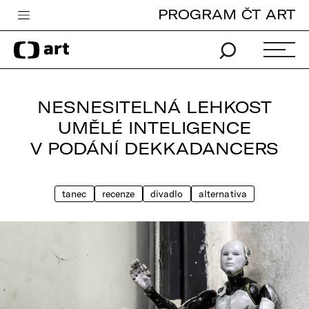
PROGRAM ČT ART
Česká televize
Zpravodajství
Sport
NESNESITELNÁ LEHKOST
iVysílání
UMĚLÉ INTELIGENCE
V PODÁNÍ DEKKADANCERS
TV program
Pro děti
tanec
recenze
divadlo
alternativa
edu
Vše o ČT