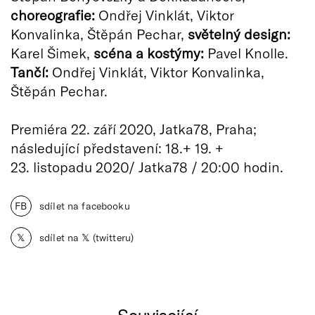
choreografie:
Ondřej Vinklát, Viktor
Konvalinka, Štěpán Pechar,
světelný design:
Karel Šimek,
scéna a kostýmy:
Pavel Knolle.
Tančí:
Ondřej Vinklát, Viktor Konvalinka,
Štěpán Pechar.
Premiéra 22. září 2020, Jatka78, Praha;
následující představení: 18.+ 19. +
23. listopadu 2020/ Jatka78 / 20:00 hodin.
FB
sdílet na facebooku
𝕏
sdílet na 𝕏 (twitteru)
Související