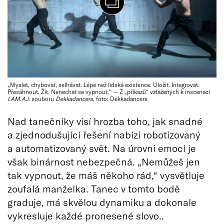
„Myslet, chybovat, selhávat. Lépe než lidská existence. Uložit. Integrovat.
Přesáhnout. Žít. Nenechat se vypnout.“ — Z „příkazů“ vztažených k inscenaci
I.AM.A.I.
souboru
Dekkadancers
, foto: Dekkadancers
Nad tanečníky visí hrozba toho, jak snadné
a zjednodušující řešení nabízí robotizovaný
a automatizovaný svět. Na úrovni emocí je
však binárnost nebezpečná. „Nemůžeš jen
tak vypnout, že máš někoho rád,“ vysvětluje
zoufalá manželka. Tanec v tomto bodě
graduje, má skvělou dynamiku a dokonale
vykresluje každé pronesené slovo..