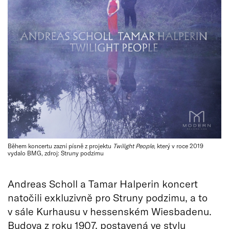
Během koncertu zazní písně z projektu
Twilight People
, který v roce 2019
vydalo BMG, zdroj: Struny podzimu
Andreas Scholl a Tamar Halperin koncert
natočili exkluzivně pro Struny podzimu, a to
v sále Kurhausu v hessenském Wiesbadenu.
Budova z roku 1907, postavená ve stylu