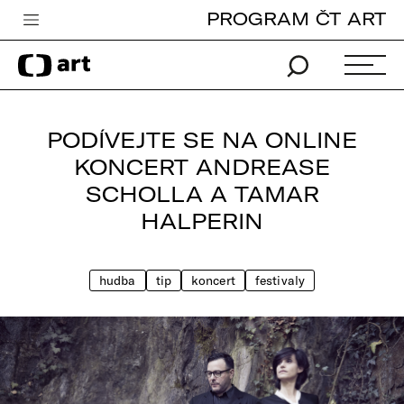
PROGRAM ČT ART
Česká televize
Zpravodajství
Sport
PODÍVEJTE SE NA ONLINE
iVysílání
KONCERT ANDREASE
SCHOLLA A TAMAR
TV program
HALPERIN
Pro děti
edu
hudba
tip
koncert
festivaly
Vše o ČT