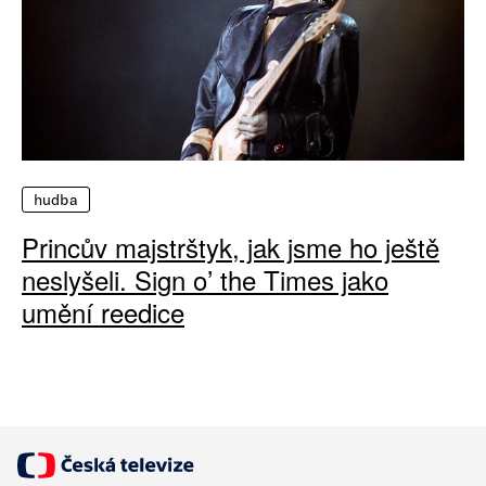
hudba
Princův majstrštyk, jak jsme ho ještě
neslyšeli. Sign o’ the Times jako
umění reedice