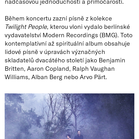
nadčasovou jednoduchostí a přímočarostí.
Během koncertu zazní písně z kolekce
Twilight People
, kterou vloni vydalo berlínské
vydavatelství Modern Recordings (BMG). Toto
kontemplativní až spirituální album obsahuje
lidové písně v úpravách význačných
skladatelů dvacátého století jako Benjamin
Britten, Aaron Copland, Ralph Vaughan
Williams, Alban Berg nebo Arvo Pärt.