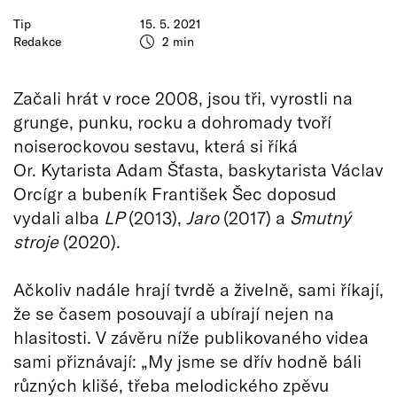
Tip
15. 5. 2021
Redakce
2 min
Začali hrát v roce 2008, jsou tři, vyrostli na
grunge, punku, rocku a dohromady tvoří
noiserockovou sestavu, která si říká
Or. Kytarista Adam Šťasta, baskytarista Václav
Orcígr a bubeník František Šec doposud
vydali alba
LP
(2013),
Jaro
(2017) a
Smutný
stroje
(2020).
Ačkoliv nadále hrají tvrdě a živelně, sami říkají,
že se časem posouvají a ubírají nejen na
hlasitosti. V závěru níže publikovaného videa
sami přiznávají: „My jsme se dřív hodně báli
různých klišé, třeba melodického zpěvu