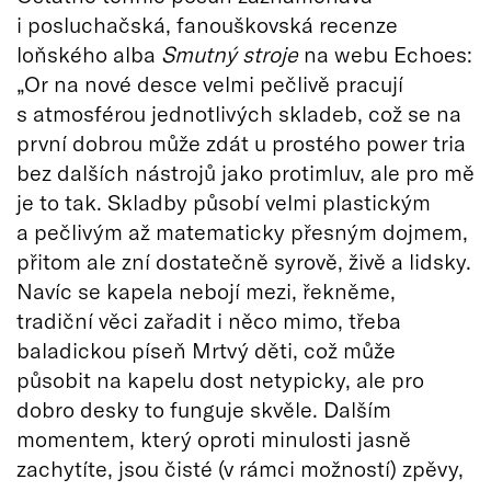
i posluchačská, fanouškovská recenze
loňského alba
Smutný stroje
na webu Echoes:
„Or na nové desce velmi pečlivě pracují
s atmosférou jednotlivých skladeb, což se na
první dobrou může zdát u prostého power tria
bez dalších nástrojů jako protimluv, ale pro mě
je to tak. Skladby působí velmi plastickým
a pečlivým až matematicky přesným dojmem,
přitom ale zní dostatečně syrově, živě a lidsky.
Navíc se kapela nebojí mezi, řekněme,
tradiční věci zařadit i něco mimo, třeba
baladickou píseň Mrtvý děti, což může
působit na kapelu dost netypicky, ale pro
dobro desky to funguje skvěle. Dalším
momentem, který oproti minulosti jasně
zachytíte, jsou čisté (v rámci možností) zpěvy,