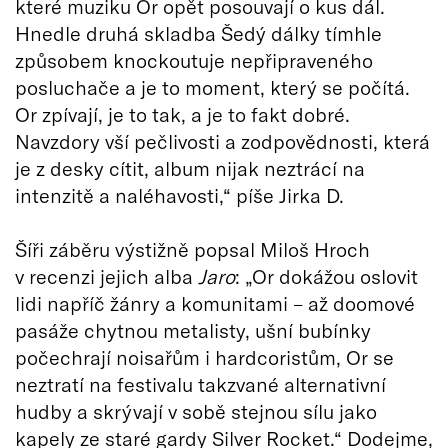
které muziku Or opět posouvají o kus dál.
Hnedle druhá skladba Šedý dálky tímhle
způsobem knockoutuje nepřipraveného
posluchače a je to moment, který se počítá.
Or zpívají, je to tak, a je to fakt dobré.
Navzdory vší pečlivosti a zodpovědnosti, která
je z desky cítit, album nijak neztrácí na
intenzitě a naléhavosti,“ píše Jirka D.
Šíři záběru výstižně popsal Miloš Hroch
v recenzi jejich alba
Jaro
: „Or dokážou oslovit
lidi napříč žánry a komunitami – až doomové
pasáže chytnou metalisty, ušní bubínky
počechrají noisařům i hardcoristům, Or se
neztratí na festivalu takzvané alternativní
hudby a skrývají v sobě stejnou sílu jako
kapely ze staré gardy Silver Rocket.“ Dodejme,