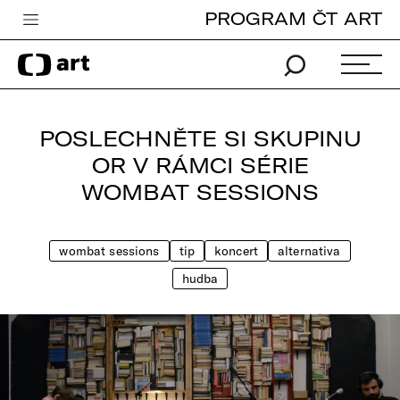
PROGRAM ČT ART
Česká televize
Zpravodajství
Sport
POSLECHNĚTE SI SKUPINU
iVysílání
OR V RÁMCI SÉRIE
WOMBAT SESSIONS
TV program
Pro děti
wombat sessions
tip
koncert
alternativa
edu
hudba
Vše o ČT