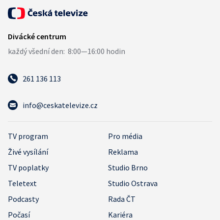
261 136 113
info@ceskatelevize.cz
TV program
Pro média
Živé vysílání
Reklama
TV poplatky
Studio Brno
Teletext
Studio Ostrava
Podcasty
Rada ČT
Počasí
Kariéra