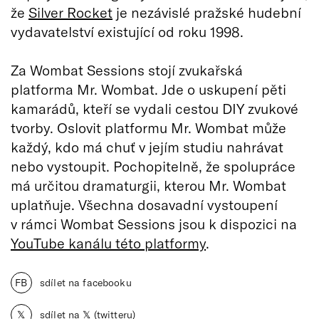
že
Silver Rocket
je nezávislé pražské hudební
vydavatelství existující od roku 1998.
Za Wombat Sessions stojí zvukařská
platforma Mr. Wombat. Jde o uskupení pěti
kamarádů, kteří se vydali cestou DIY zvukové
tvorby. Oslovit platformu Mr. Wombat může
každý, kdo má chuť v jejím studiu nahrávat
nebo vystoupit. Pochopitelně, že spolupráce
má určitou dramaturgii, kterou Mr. Wombat
uplatňuje. Všechna dosavadní vystoupení
v rámci Wombat Sessions jsou k dispozici na
YouTube kanálu této platformy
.
FB
sdílet na facebooku
𝕏
sdílet na 𝕏 (twitteru)