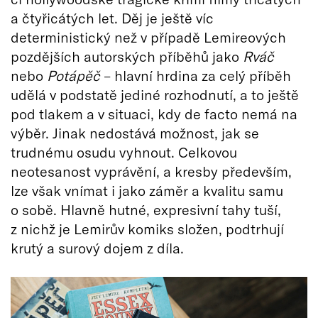
a čtyřicátých let. Děj je ještě víc
deterministický než v případě Lemireových
pozdějších autorských příběhů jako
Rváč
nebo
Potápěč
– hlavní hrdina za celý příběh
udělá v podstatě jediné rozhodnutí, a to ještě
pod tlakem a v situaci, kdy de facto nemá na
výběr. Jinak nedostává možnost, jak se
trudnému osudu vyhnout. Celkovou
neotesanost vyprávění, a kresby především,
lze však vnímat i jako záměr a kvalitu samu
o sobě. Hlavně hutné, expresivní tahy tuší,
z nichž je Lemirův komiks složen, podtrhují
krutý a surový dojem z díla.