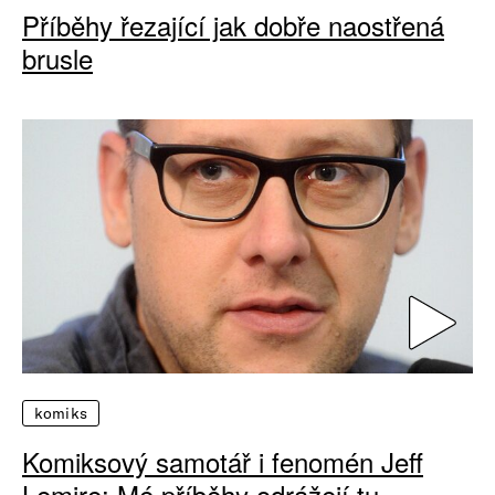
Příběhy řezající jak dobře naostřená
brusle
komiks
Komiksový samotář i fenomén Jeff
Lemire: Mé příběhy odrážejí tu