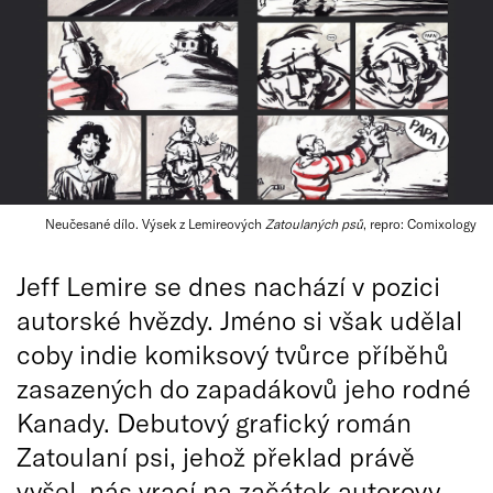
Neučesané dílo. Výsek z Lemireových
Zatoulaných psů
, repro: Comixology
Jeff Lemire se dnes nachází v pozici
autorské hvězdy. Jméno si však udělal
coby indie komiksový tvůrce příběhů
zasazených do zapadákovů jeho rodné
Kanady. Debutový grafický román
Zatoulaní psi, jehož překlad právě
vyšel, nás vrací na začátek autorovy