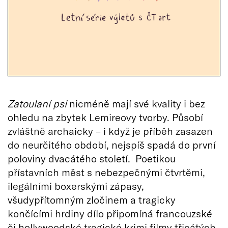
Zatoulaní psi
nicméně mají své kvality i bez
ohledu na zbytek Lemireovy tvorby. Působí
zvláštně archaicky – i když je příběh zasazen
do neurčitého období, nejspíš spadá do první
poloviny dvacátého století. Poetikou
přístavních měst s nebezpečnými čtvrtěmi,
ilegálními boxerskými zápasy,
všudypřítomným zločinem a tragicky
končícími hrdiny dílo připomíná francouzské
či hollywoodské tragické krimi filmy třicátých