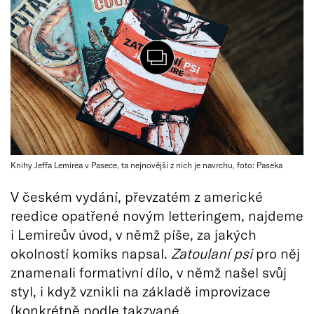
Knihy Jeffa Lemirea v Pasece, ta nejnovější z nich je navrchu, foto: Paseka
V českém vydání, převzatém z americké
reedice opatřené novým letteringem, najdeme
i Lemireův úvod, v němž píše, za jakých
okolností komiks napsal.
Zatoulaní psi
pro něj
znamenali formativní dílo, v němž našel svůj
styl, i když vznikli na základě improvizace
(konkrétně podle takzvané