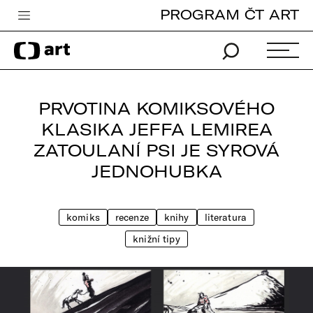
PROGRAM ČT ART
Česká televize
Zpravodajství
Sport
PRVOTINA KOMIKSOVÉHO
iVysílání
KLASIKA JEFFA LEMIREA
ZATOULANÍ PSI JE SYROVÁ
TV program
JEDNOHUBKA
Pro děti
edu
komiks
recenze
knihy
literatura
Vše o ČT
knižní tipy