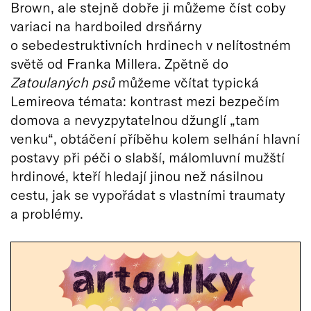
Brown, ale stejně dobře ji můžeme číst coby
variaci na hardboiled drsňárny
o sebedestruktivních hrdinech v nelítostném
světě od Franka Millera. Zpětně do
Zatoulaných psů
můžeme včítat typická
Lemireova témata: kontrast mezi bezpečím
domova a nevyzpytatelnou džunglí „tam
venku“, obtáčení příběhu kolem selhání hlavní
postavy při péči o slabší, málomluvní mužští
hrdinové, kteří hledají jinou než násilnou
cestu, jak se vypořádat s vlastními traumaty
a problémy.