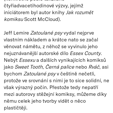
čtyřiadvacetihodinové výzvy, jejímž
iniciátorem byl autor knihy
Jak rozumět
komiksu
Scott McCloud).
Jeff Lemire
Zatoulané psy
vydal nejprve
vlastním nákladem a krátce nato se začal
věnovat námětu, z něhož se vyvinulo jeho
nejuznávanější autorské dílo
Essex County
.
Nebýt
Essexu
a dalších vynikajících komiksů
jako
Sweet Tooth
,
Černá palice
nebo
Rváč
, asi
bychom
Zatoulané psy
v češtině nečetli,
protože ve srovnání s nimi je to sice solidní, ne
však výrazný počin. Přestože tedy nepatří
mezi autorovy stěžejní komiksy, můžeme díky
němu celek jeho tvorby vidět o něco
plastičtěji.