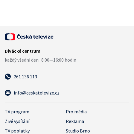
261 136 113
info@ceskatelevize.cz
TV program
Pro média
Živé vysílání
Reklama
TV poplatky
Studio Brno