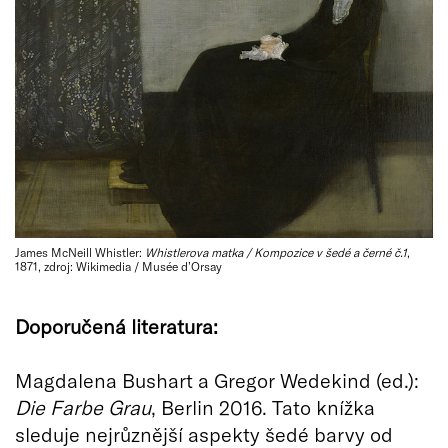
James McNeill Whistler:
Whistlerova matka / Kompozice v šedé a černé č.1
,
1871, zdroj: Wikimedia / Musée d’Orsay
Doporučená literatura:
Magdalena Bushart a Gregor Wedekind (ed.):
Die Farbe Grau
, Berlin 2016. Tato knížka
sleduje nejrůznější aspekty šedé barvy od