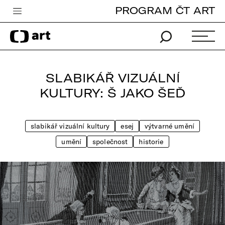
PROGRAM ČT ART
Česká televize
Zpravodajství
Sport
SLABIKÁŘ VIZUÁLNÍ
iVysílání
KULTURY: Š JAKO ŠEĎ
TV program
slabikář vizuální kultury
esej
výtvarné umění
Pro děti
umění
společnost
historie
edu
Vše o ČT