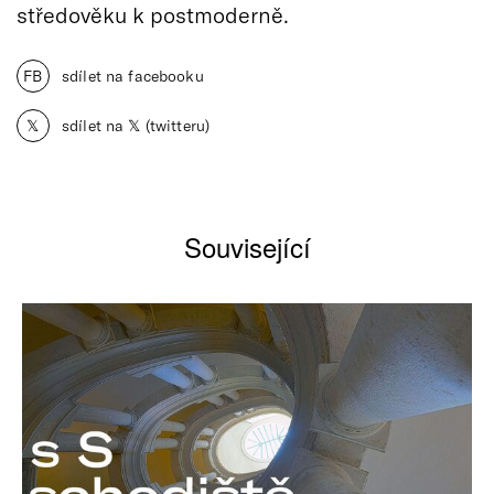
středověku k postmoderně.
FB
sdílet na facebooku
𝕏
sdílet na 𝕏 (twitteru)
Související