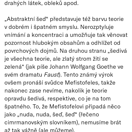
drahých látek, obleků apod.
„Abstraktní šeď“ představuje též barvu teorie
v dobrém i špatném smyslu. Nerozptyluje
vnímání a koncentraci a umožňuje tak věnovat
pozornost hlubokým obsahům a odhlížet od
povrchových dojmů. Na druhou stranu „šedivá
je všechna teorie, ale zlatý strom žití se
zelená“ (jak píše Johann Wolfgang Goethe ve
svém dramatu
Faust
). Tento známý výrok
ovšem pronáší svůdce Mefistofeles, takže
nakonec zase nevíme, nakolik je teorie
opravdu šedivá, respektive, co je na tom
špatného. To, že Mefistofelovi připadá něco
jako „nuda, nuda, šeď, šeď“ (řečeno
cimrmanovským slovníkem), nemusíme brát
až tak vážně (ale můžeme).