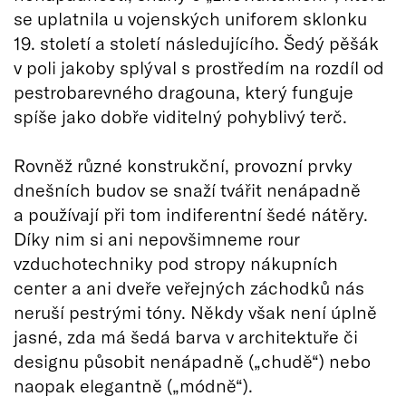
se uplatnila u vojenských uniforem sklonku
19. století a století následujícího. Šedý pěšák
v poli jakoby splýval s prostředím na rozdíl od
pestrobarevného dragouna, který funguje
spíše jako dobře viditelný pohyblivý terč.
Rovněž různé konstrukční, provozní prvky
dnešních budov se snaží tvářit nenápadně
a používají při tom indiferentní šedé nátěry.
Díky nim si ani nepovšimneme rour
vzduchotechniky pod stropy nákupních
center a ani dveře veřejných záchodků nás
neruší pestrými tóny. Někdy však není úplně
jasné, zda má šedá barva v architektuře či
designu působit nenápadně („chudě“) nebo
naopak elegantně („módně“).