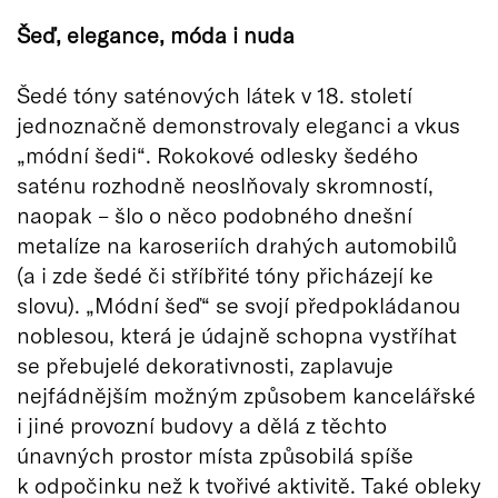
Šeď, elegance, móda i nuda
Šedé tóny saténových látek v 18. století
jednoznačně demonstrovaly eleganci a vkus
„módní šedi“. Rokokové odlesky šedého
saténu rozhodně neoslňovaly skromností,
naopak – šlo o něco podobného dnešní
metalíze na karoseriích drahých automobilů
(a i zde šedé či stříbřité tóny přicházejí ke
slovu). „Módní šeď“ se svojí předpokládanou
noblesou, která je údajně schopna vystříhat
se přebujelé dekorativnosti, zaplavuje
nejfádnějším možným způsobem kancelářské
i jiné provozní budovy a dělá z těchto
únavných prostor místa způsobilá spíše
k odpočinku než k tvořivé aktivitě. Také obleky