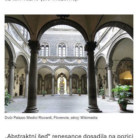
Dvůr Palazzo Medici Riccardi, Florencie, zdroj: Wikimedia
„Abstraktní šeď“ renesance dosadila na pozici