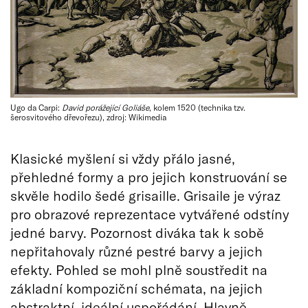
Ugo da Carpi:
David porážející Goliáše
, kolem 1520 (technika tzv.
šerosvitového dřevořezu), zdroj: Wikimedia
Klasické myšlení si vždy přálo jasné,
přehledné formy a pro jejich konstruování se
skvěle hodilo šedé grisaille. Grisaile je výraz
pro obrazové reprezentace vytvářené odstíny
jedné barvy. Pozornost diváka tak k sobě
nepřitahovaly různé pestré barvy a jejich
efekty. Pohled se mohl plně soustředit na
základní kompoziční schémata, na jejich
abstraktní, ideální uspořádání. Hlavně