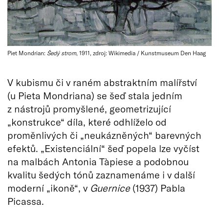
Piet Mondrian:
Šedý strom
, 1911, zdroj: Wikimedia / Kunstmuseum Den Haag
V kubismu či v raném abstraktním malířství
(u Pieta Mondriana) se šeď stala jedním
z nástrojů promyšlené, geometrizující
„konstrukce“ díla, které odhlíželo od
proměnlivých či „neukázněných“ barevných
efektů. „Existenciální“ šeď popela lze vyčíst
na malbách Antonia Tàpiese a podobnou
kvalitu šedých tónů zaznamenáme i v další
moderní „ikoně“, v
Guernice
(1937) Pabla
Picassa.