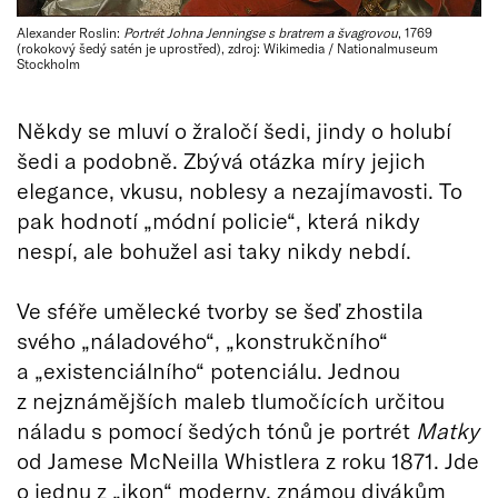
Alexander Roslin:
Portrét Johna Jenningse s bratrem a švagrovou
, 1769
(rokokový šedý satén je uprostřed), zdroj: Wikimedia / Nationalmuseum
Stockholm
Někdy se mluví o žraločí šedi, jindy o holubí
šedi a podobně. Zbývá otázka míry jejich
elegance, vkusu, noblesy a nezajímavosti. To
pak hodnotí „módní policie“, která nikdy
nespí, ale bohužel asi taky nikdy nebdí.
Ve sféře umělecké tvorby se šeď zhostila
svého „náladového“, „konstrukčního“
a „existenciálního“ potenciálu. Jednou
z nejznámějších maleb tlumočících určitou
náladu s pomocí šedých tónů je portrét
Matky
od Jamese McNeilla Whistlera z roku 1871. Jde
o jednu z „ikon“ moderny, známou divákům