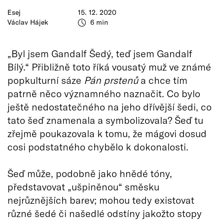
Esej
15. 12. 2020
Václav Hájek
6 min
„Byl jsem Gandalf Šedý, teď jsem Gandalf
Bílý.“ Přibližně toto říká vousatý muž ve známé
popkulturní sáze
Pán prstenů
a chce tím
patrně něco významného naznačit. Co bylo
ještě nedostatečného na jeho dřívější šedi, co
tato šeď znamenala a symbolizovala? Šeď tu
zřejmě poukazovala k tomu, že mágovi dosud
cosi podstatného chybělo k dokonalosti.
Šeď může, podobně jako hnědé tóny,
představovat „ušpiněnou“ směsku
nejrůznějších barev; mohou tedy existovat
různé šedé či našedlé odstíny jakožto stopy