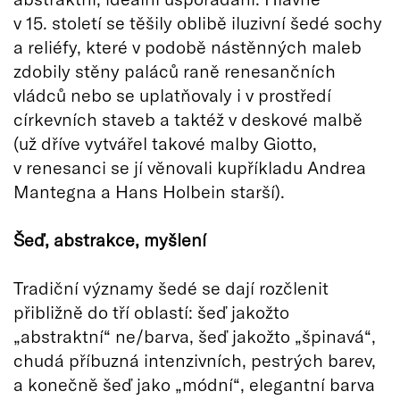
v 15. století se těšily oblibě iluzivní šedé sochy
a reliéfy, které v podobě nástěnných maleb
zdobily stěny paláců raně renesančních
vládců nebo se uplatňovaly i v prostředí
církevních staveb a taktéž v deskové malbě
(už dříve vytvářel takové malby Giotto,
v renesanci se jí věnovali kupříkladu Andrea
Mantegna a Hans Holbein starší).
Šeď, abstrakce, myšlení
Tradiční významy šedé se dají rozčlenit
přibližně do tří oblastí: šeď jakožto
„abstraktní“ ne/barva, šeď jakožto „špinavá“,
chudá příbuzná intenzivních, pestrých barev,
a konečně šeď jako „módní“, elegantní barva