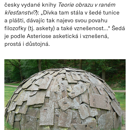
česky vydané knihy
Teorie obrazu v raném
křesťanství?
): „Dívka tam stála v šedé tunice
a plášti, dávajíc tak najevo svou povahu
filozofky (tj. askety) a také vznešenost…“ Šedá
je podle Asteriose asketická i vznešená,
prostá i důstojná.