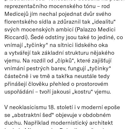
reprezentačního mocenského tónu – rod
Medicejů jím nechal pojednat dvůr svého
florentského sídla a zdůraznil tak „idealitu“
svých mocenských ambicí (Palazzo Medici
Riccardi). Šedé odstíny jsou také to jediné, co
vnímají „tyčinky“ na sítnici lidského oka
a vytvářejí tak základní strukturu nějakého
vjemu. Na rozdíl od „čípků“, které zajišťují
vnímání pestrých barev, fungují „tyčinky“
částečně i ve tmě a takřka neustále tedy
přinášejí člověku přehled o prostorovém
uspořádání – tvoří jakousi „kostru“ vjemu.
V neoklasicismu 18. století i v moderní epoše
se „abstraktní šeď“ objevuje v obdobném
duchu. Například modernistický architekt