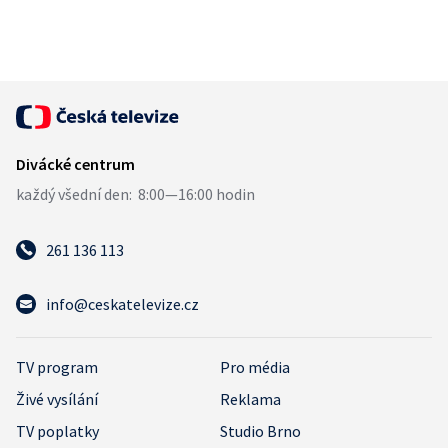
261 136 113
info@ceskatelevize.cz
TV program
Pro média
Živé vysílání
Reklama
TV poplatky
Studio Brno