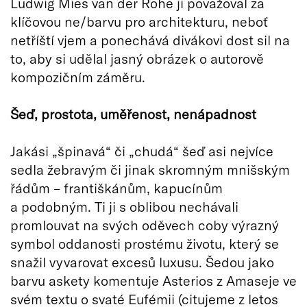
Ludwig Mies van der Rohe ji považoval za
klíčovou ne/barvu pro architekturu, neboť
netříští vjem a ponechává divákovi dost sil na
to, aby si udělal jasný obrázek o autorově
kompozičním záměru.
Šeď, prostota, uměřenost, nenápadnost
Jakási „špinavá“ či „chudá“ šeď asi nejvíce
sedla žebravým či jinak skromným mnišským
řádům – františkánům, kapucínům
a podobným. Ti ji s oblibou nechávali
promlouvat na svých oděvech coby výrazný
symbol oddanosti prostému životu, který se
snažil vyvarovat excesů luxusu. Šedou jako
barvu askety komentuje Asterios z Amaseje ve
svém textu o svaté Eufémii (citujeme z letos