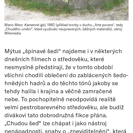
Mario Merz:
Kamenné iglú
, 1982 (příklad tvorby v duchu „Arte povera“, tedy
„Chudého umění“, které využívalo neupravených, běžných materiálů), zdroj:
Wikimedia
Mýtus „špinavé šedi“ najdeme i v některých
dnešních filmech o středověku, které
nesmyslně předstírají, že v tomto období
všichni chodili oblečení do zablácených šedo-
hnědých hadrů a do těchto tónů jakoby se
tehdy halila i krajina a věčně zamračené
nebe. To pochopitelně neodpovídá realitě
velmi pestrobarevného středověku, ale budiž
divákovi tato dobrodružná fikce přána.
„Chudou šeď“ lze chápat i jako nástroj
nenápadnosti, snahy o „zneviditelnění“, která