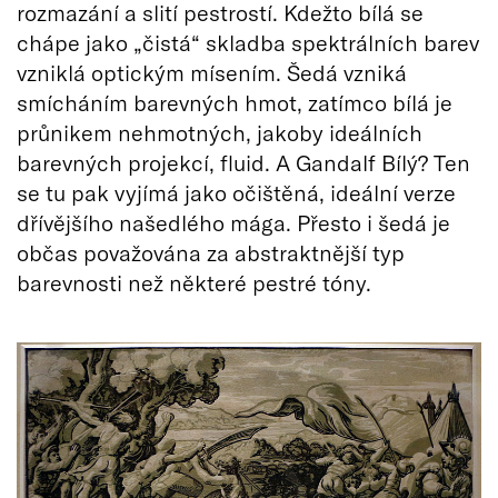
rozmazání a slití pestrostí. Kdežto bílá se
chápe jako „čistá“ skladba spektrálních barev
vzniklá optickým mísením. Šedá vzniká
smícháním barevných hmot, zatímco bílá je
průnikem nehmotných, jakoby ideálních
barevných projekcí, fluid. A Gandalf Bílý? Ten
se tu pak vyjímá jako očištěná, ideální verze
dřívějšího našedlého mága. Přesto i šedá je
občas považována za abstraktnější typ
barevnosti než některé pestré tóny.