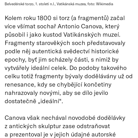
Belvedérské torzo, 1. století n.l., Vatikánská muzea, foto: Wikimedia
Kolem roku 1800 si torz (a fragmentů) začal
více všímat sochař Antonio Canova, který
působil i jako kustod Vatikánských muzeí.
Fragmenty starověkých soch představovaly
podle něj autentická svědectví historické
epochy, byť jim scházely části, s nimiž by
vytvářely ideální celek. Do podoby takového
celku totiž fragmenty bývaly dodělávány už od
renesance, kdy se chybějící končetiny
nahrazovaly novými, aby se dílo jevilo
dostatečně „ideální“.
Canova však nechával novodobé dodělávky
z antických skulptur zase odstraňovat
a prezentoval je v jejich údajné autorské