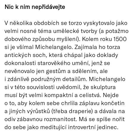
Nic k nim nepřidávejte
V několika obdobích se torzo vyskytovalo jako
velmi nosné téma umělecké tvorby (a potažmo
dobového způsobu myšlení). Kolem roku 1500
si je všímal Michelangelo. Zajímala ho torza
antických soch, která chápal jako doklady
dokonalosti starověkého umění, jenž se
nevěnovalo jen gestům a sdělením, ale
i zdánlivě podružným detailům. Michelangelo
si v této souvislosti uvědomil, že skulptura
musí být velmi kompaktní a celistvá. Nejde
o to, aby kolem sebe chrlila záplavu končetin
a jiných výrůstků (třeba draperie) a dávala na
odiv zábavnou rozmanitost. Má se spíše nořit
do sebe jako meditující introvertní jedinec.