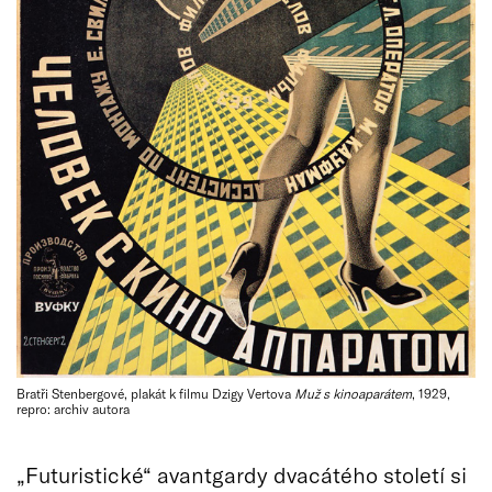
Bratři Stenbergové, plakát k filmu Dzigy Vertova
Muž s kinoaparátem
, 1929,
repro: archiv autora
„Futuristické“ avantgardy dvacátého století si