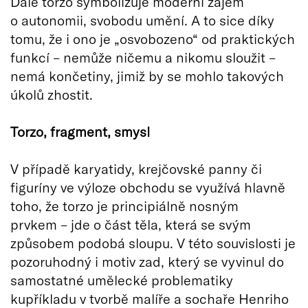
Dále torzo symbolizuje moderní zájem
o autonomii, svobodu umění. A to sice díky
tomu, že i ono je „osvobozeno“ od praktických
funkcí – nemůže ničemu a nikomu sloužit –
nemá končetiny, jimiž by se mohlo takových
úkolů zhostit.
Torzo, fragment, smysl
V případě karyatidy, krejčovské panny či
figuríny ve výloze obchodu se využívá hlavně
toho, že torzo je principiálně nosným
prvkem – jde o část těla, která se svým
způsobem podobá sloupu. V této souvislosti je
pozoruhodný i motiv zad, který se vyvinul do
samostatné umělecké problematiky
kupříkladu v tvorbě malíře a sochaře Henriho