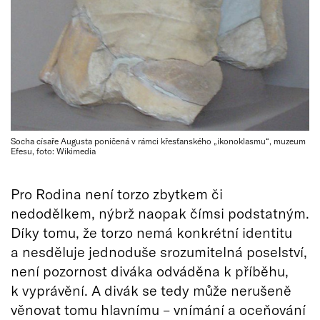
Socha císaře Augusta poničená v rámci křesťanského „ikonoklasmu“, muzeum
Efesu, foto: Wikimedia
Pro Rodina není torzo zbytkem či
nedodělkem, nýbrž naopak čímsi podstatným.
Díky tomu, že torzo nemá konkrétní identitu
a nesděluje jednoduše srozumitelná poselství,
není pozornost diváka odváděna k příběhu,
k vyprávění. A divák se tedy může nerušeně
věnovat tomu hlavnímu – vnímání a oceňování