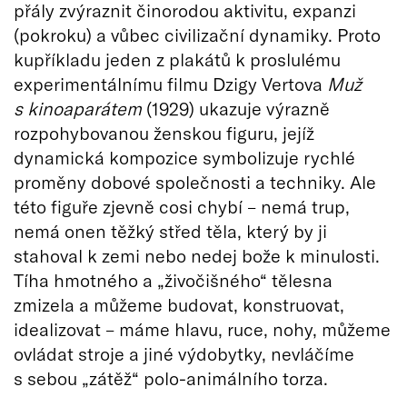
přály zvýraznit činorodou aktivitu, expanzi
(pokroku) a vůbec civilizační dynamiky. Proto
kupříkladu jeden z plakátů k proslulému
experimentálnímu filmu Dzigy Vertova
Muž
s kinoaparátem
(1929) ukazuje výrazně
rozpohybovanou ženskou figuru, jejíž
dynamická kompozice symbolizuje rychlé
proměny dobové společnosti a techniky. Ale
této figuře zjevně cosi chybí – nemá trup,
nemá onen těžký střed těla, který by ji
stahoval k zemi nebo nedej bože k minulosti.
Tíha hmotného a „živočišného“ tělesna
zmizela a můžeme budovat, konstruovat,
idealizovat – máme hlavu, ruce, nohy, můžeme
ovládat stroje a jiné výdobytky, nevláčíme
s sebou „zátěž“ polo-animálního torza.