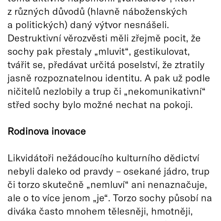
z různých důvodů (hlavně náboženských
a politických) daný výtvor nesnášeli.
Destruktivní věrozvěsti měli zřejmě pocit, že
sochy pak přestaly „mluvit“, gestikulovat,
tvářit se, předávat určitá poselství, že ztratily
jasně rozpoznatelnou identitu. A pak už podle
ničitelů nezlobily a trup či „nekomunikativní“
střed sochy bylo možné nechat na pokoji.
Rodinova inovace
Likvidátoři nežádoucího kulturního dědictví
nebyli daleko od pravdy – osekané jádro, trup
či torzo skutečně „nemluví“ ani nenaznačuje,
ale o to více jenom „je“. Torzo sochy působí na
diváka často mnohem tělesněji, hmotněji,