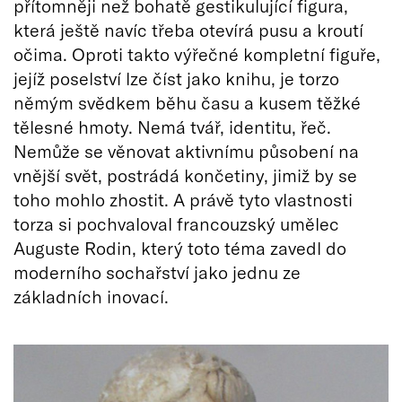
přítomněji než bohatě gestikulující figura,
která ještě navíc třeba otevírá pusu a kroutí
očima. Oproti takto výřečné kompletní figuře,
jejíž poselství lze číst jako knihu, je torzo
němým svědkem běhu času a kusem těžké
tělesné hmoty. Nemá tvář, identitu, řeč.
Nemůže se věnovat aktivnímu působení na
vnější svět, postrádá končetiny, jimiž by se
toho mohlo zhostit. A právě tyto vlastnosti
torza si pochvaloval francouzský umělec
Auguste Rodin, který toto téma zavedl do
moderního sochařství jako jednu ze
základních inovací.