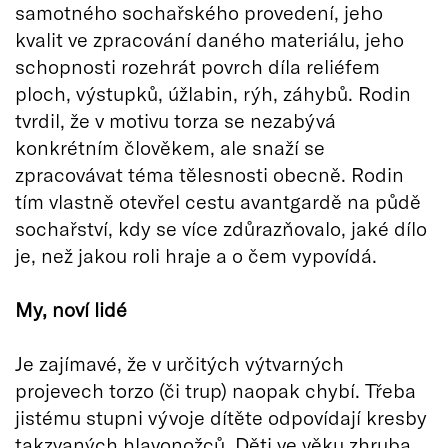
samotného sochařského provedení, jeho
kvalit ve zpracování daného materiálu, jeho
schopnosti rozehrát povrch díla reliéfem
ploch, výstupků, úžlabin, rýh, záhybů. Rodin
tvrdil, že v motivu torza se nezabývá
konkrétním člověkem, ale snaží se
zpracovávat téma tělesnosti obecně. Rodin
tím vlastně otevřel cestu avantgardě na půdě
sochařství, kdy se více zdůrazňovalo, jaké dílo
je, než jakou roli hraje a o čem vypovídá.
My, noví lidé
Je zajímavé, že v určitých výtvarných
projevech torzo (či trup) naopak chybí. Třeba
jistému stupni vývoje dítěte odpovídají kresby
takzvaných hlavonožců. Děti ve věku zhruba