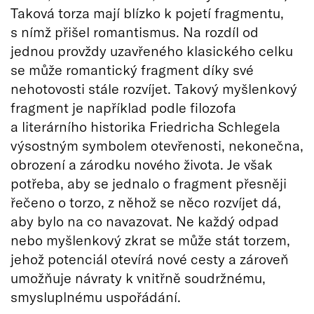
Taková torza mají blízko k pojetí fragmentu,
s nímž přišel romantismus. Na rozdíl od
jednou provždy uzavřeného klasického celku
se může romantický fragment díky své
nehotovosti stále rozvíjet. Takový myšlenkový
fragment je například podle filozofa
a literárního historika Friedricha Schlegela
výsostným symbolem otevřenosti, nekonečna,
obrození a zárodku nového života. Je však
potřeba, aby se jednalo o fragment přesněji
řečeno o torzo, z něhož se něco rozvíjet dá,
aby bylo na co navazovat. Ne každý odpad
nebo myšlenkový zkrat se může stát torzem,
jehož potenciál otevírá nové cesty a zároveň
umožňuje návraty k vnitřně soudržnému,
smysluplnému uspořádání.