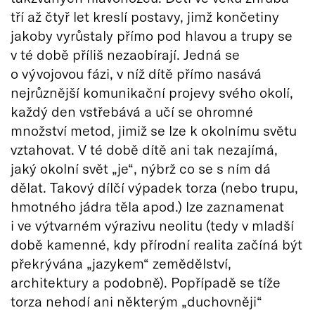
tří až čtyř let kreslí postavy, jimž končetiny
jakoby vyrůstaly přímo pod hlavou a trupy se
v té době příliš nezaobírají. Jedná se
o vývojovou fázi, v níž dítě přímo nasává
nejrůznější komunikační projevy svého okolí,
každý den vstřebává a učí se ohromné
množství metod, jimiž se lze k okolnímu světu
vztahovat. V té době dítě ani tak nezajímá,
jaký okolní svět „je“, nýbrž co se s ním dá
dělat. Takový dílčí výpadek torza (nebo trupu,
hmotného jádra těla apod.) lze zaznamenat
i ve výtvarném výrazivu neolitu (tedy v mladší
době kamenné, kdy přírodní realita začíná být
překrývána „jazykem“ zemědělství,
architektury a podobně). Popřípadě se tíže
torza nehodí ani některým „duchovněji“