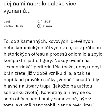
dějinami nabralo daleko více
významů…
Esej
5. 1. 2021
Václav Hájek
6 min
To, co z kamenných, kovových, dřevěných
nebo keramických těl vyčnívalo, se v průběhu
historických otřesů a procesů odlomilo a zbylo
kompaktní jádro figury. Někdy ovšem na
„excentrické“ periferie těla (paže, nohy) nebyl
brán zřetel již v době vzniku díla, a tak se
například pravěké sošky „Venuší“ soustředily
hlavně na útvary trupu (jakožto na určitou
schránku života). Končetiny a hlavy se od
soch občas neodlomily samovolně, nýbrž
tomu aktivně napomohli „vandalové“, kteří