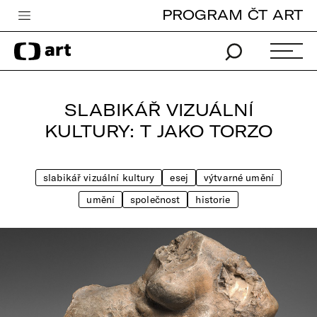
PROGRAM ČT ART
Česká televize
Zpravodajství
Sport
SLABIKÁŘ VIZUÁLNÍ
iVysílání
KULTURY: T JAKO TORZO
TV program
slabikář vizuální kultury
esej
výtvarné umění
Pro děti
umění
společnost
historie
edu
Vše o ČT