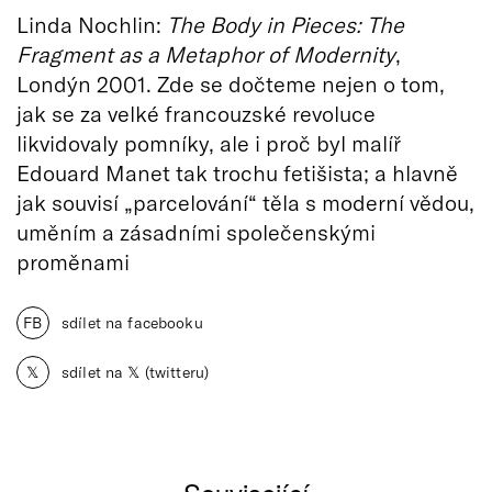
Linda Nochlin:
The Body in Pieces: The
Fragment as a Metaphor of Modernity
,
Londýn 2001. Zde se dočteme nejen o tom,
jak se za velké francouzské revoluce
likvidovaly pomníky, ale i proč byl malíř
Edouard Manet tak trochu fetišista; a hlavně
jak souvisí „parcelování“ těla s moderní vědou,
uměním a zásadními společenskými
proměnami
FB
sdílet na facebooku
𝕏
sdílet na 𝕏 (twitteru)