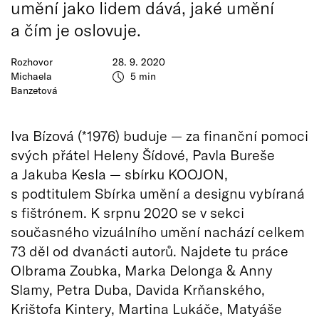
umění jako lidem dává, jaké umění
a čím je oslovuje.
Rozhovor
28. 9. 2020
Michaela
5 min
Banzetová
Iva Bízová (*1976) buduje — za finanční pomoci
svých přátel Heleny Šídové, Pavla Bureše
a Jakuba Kesla — sbírku KOOJON,
s podtitulem Sbírka umění a designu vybíraná
s fištrónem. K srpnu 2020 se v sekci
současného vizuálního umění nachází celkem
73 děl od dvanácti autorů. Najdete tu práce
Olbrama Zoubka, Marka Delonga & Anny
Slamy, Petra Duba, Davida Krňanského,
Krištofa Kintery, Martina Lukáče, Matyáše