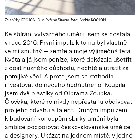
Ze sbírky KOOJON: Dílo Evžena Šimery, foto: Archiv KOOJON
Ke sbírání výtvarného umění jsem se dostala
v roce 2016. První impulz k tomu byl vlastně
velmi smutný — zemřela moje výjimečná teta
Květa a já jsem peníze, které dokázala ušetřit
z dost nuzného důchodu, nechtěla utratit za
pomíjivé věci. A proto jsem se rozhodla
investovat do něčeho hodnotného. Koupila
jsem dvě plastiky od Olbrama Zoubka.
Člověka, kterého nikdy nepřestanu obdivovat
pro jeho odvahu a talent. Druhým impulzem
k budování koncepční sbírky umění byla
ambice podporovat česko-slovenské umělce
a designery. Ukázat na jednom místě, v jedné