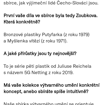
sbírce, jak výjimeční lidé Čecho-Slováci jsou.
První vaše díla ve sbírce byla tedy Zoubkova.
Která konkrétně?
Bronzové plastiky Putyfarka (z roku 1979)
a Myšlenka vítězí (z roku 1971).
A jaké přírůstky jsou ty nejnovější?
To je série pěti plastik od Juliuse Reichela
s názvem 5G Netting z roku 2019.
Má vaše kolekce výtvarného umění konkrétní
koncept, anebo sbíráte spíše intuitivně?
Naše sbírka výtvarného umění se orientuje