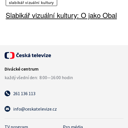
slabikář vizuální kultury
Slabikář vizuální kultury: O jako Obal
261 136 113
info@ceskatelevize.cz
TV program
Pro média