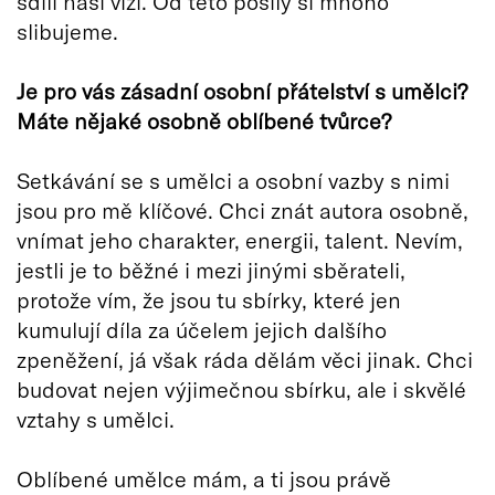
sdílí naši vizi. Od této posily si mnoho
slibujeme.
Je pro vás zásadní osobní přátelství s umělci?
Máte nějaké osobně oblíbené tvůrce?
Setkávání se s umělci a osobní vazby s nimi
jsou pro mě klíčové. Chci znát autora osobně,
vnímat jeho charakter, energii, talent. Nevím,
jestli je to běžné i mezi jinými sběrateli,
protože vím, že jsou tu sbírky, které jen
kumulují díla za účelem jejich dalšího
zpeněžení, já však ráda dělám věci jinak. Chci
budovat nejen výjimečnou sbírku, ale i skvělé
vztahy s umělci.
Oblíbené umělce mám, a ti jsou právě