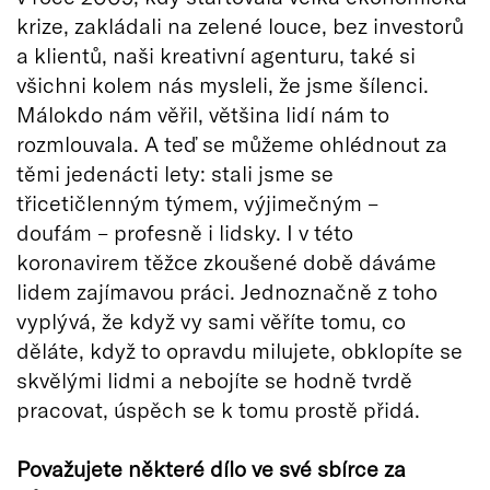
krize, zakládali na zelené louce, bez investorů
a klientů, naši kreativní agenturu, také si
všichni kolem nás mysleli, že jsme šílenci.
Málokdo nám věřil, většina lidí nám to
rozmlouvala. A teď se můžeme ohlédnout za
těmi jedenácti lety: stali jsme se
třicetičlenným týmem, výjimečným –
doufám – profesně i lidsky. I v této
koronavirem těžce zkoušené době dáváme
lidem zajímavou práci. Jednoznačně z toho
vyplývá, že když vy sami věříte tomu, co
děláte, když to opravdu milujete, obklopíte se
skvělými lidmi a nebojíte se hodně tvrdě
pracovat, úspěch se k tomu prostě přidá.
Považujete některé dílo ve své sbírce za