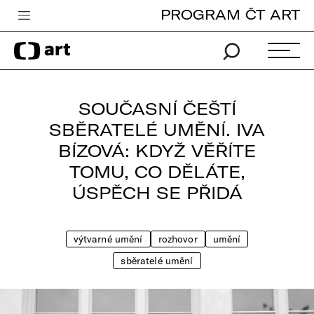
PROGRAM ČT ART
Česká televize
Zpravodajství
Sport
SOUČASNÍ ČEŠTÍ
iVysílání
SBĚRATELÉ UMĚNÍ. IVA
BÍZOVÁ: KDYŽ VĚŘÍTE
TV program
TOMU, CO DĚLÁTE,
Pro děti
ÚSPĚCH SE PŘIDÁ
edu
Vše o ČT
výtvarné umění
rozhovor
umění
sběratelé umění