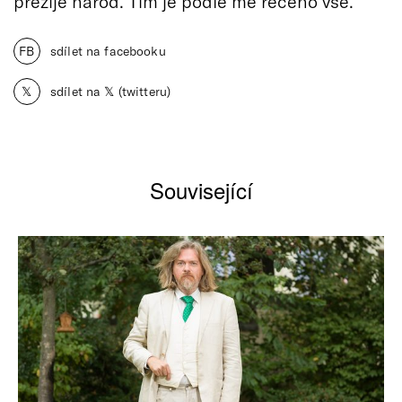
přežije národ. Tím je podle mě řečeno vše.
FB
sdílet na facebooku
𝕏
sdílet na 𝕏 (twitteru)
Související